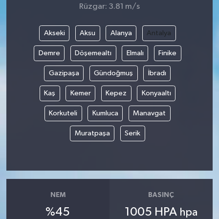
Rüzgar: 3.81 m/s
Akseki
Aksu
Alanya
Antalya
Demre
Döşemealtı
Elmalı
Finike
Gazipaşa
Gündoğmuş
İbradı
Kaş
Kemer
Kepez
Konyaaltı
Korkuteli
Kumluca
Manavgat
Muratpaşa
Serik
NEM
BASINÇ
%45
1005 HPA
hpa