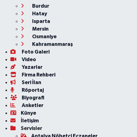
Burdur
Hatay
Isparta
Mersin
Osmaniye
Kahramanmaraş
Foto Galeri
Video
Yazarlar
Firma Rehberi
Seri İlan
Röportaj
Biyografi
Anketler
Künye
İletişim
Servisler
Antalya Nöbetçi Eczaneler