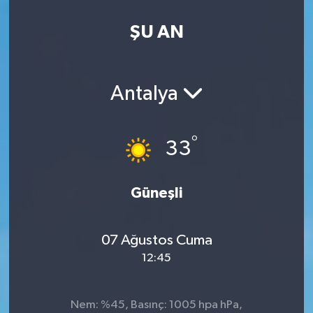
ŞU AN
Antalya
°
33
Güneşli
07 Ağustos Cuma
12:45
Nem: %45, Basınç: 1005 hpa hPa,