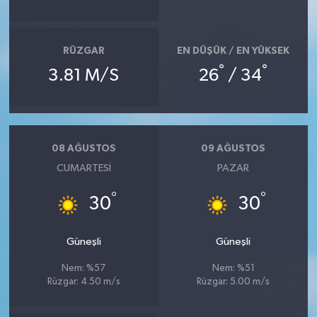
RÜZGAR
EN DÜŞÜK / EN YÜKSEK
°
°
3.81 M/S
26
/ 34
08 AĞUSTOS
09 AĞUSTOS
CUMARTESI
PAZAR
°
°
30
30
Güneşli
Güneşli
Nem: %57
Nem: %51
Rüzgar: 4.50 m/s
Rüzgar: 5.00 m/s