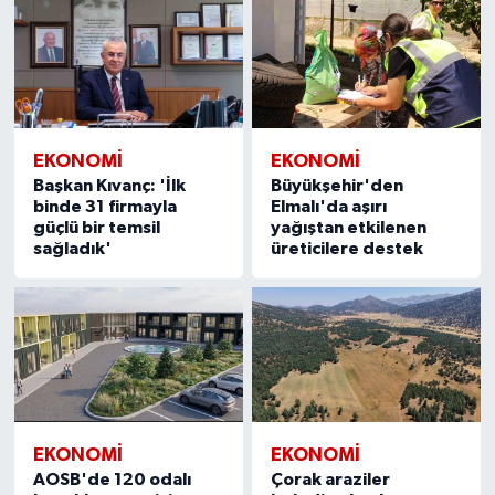
EKONOMİ
EKONOMİ
Başkan Kıvanç: 'İlk
Büyükşehir'den
binde 31 firmayla
Elmalı'da aşırı
güçlü bir temsil
yağıştan etkilenen
sağladık'
üreticilere destek
EKONOMİ
EKONOMİ
AOSB'de 120 odalı
Çorak araziler