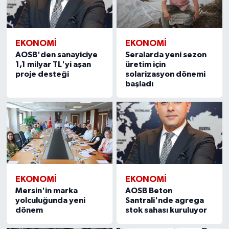
EKONOMİ
EKONOMİ
AOSB'den sanayiciye
Seralarda yeni sezon
1,1 milyar TL'yi aşan
üretim için
proje desteği
solarizasyon dönemi
başladı
EKONOMİ
EKONOMİ
Mersin'in marka
AOSB Beton
yolculuğunda yeni
Santrali'nde agrega
dönem
stok sahası kuruluyor