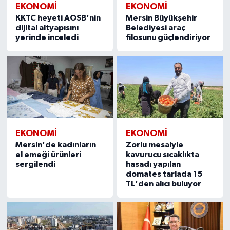
EKONOMİ
EKONOMİ
KKTC heyeti AOSB'nin
Mersin Büyükşehir
dijital altyapısını
Belediyesi araç
yerinde inceledi
filosunu güçlendiriyor
EKONOMİ
EKONOMİ
Mersin'de kadınların
Zorlu mesaiyle
el emeği ürünleri
kavurucu sıcaklıkta
sergilendi
hasadı yapılan
domates tarlada 15
TL'den alıcı buluyor