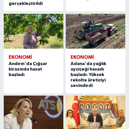
gerçekleştirildi
EKONOMİ
EKONOMİ
Andırın'da Çığşar
Adana'da yağlık
kirazında hasat
ayçiçeği hasadı
başladı
başladı: Yüksek
rekolte üreticiyi
sevindirdi