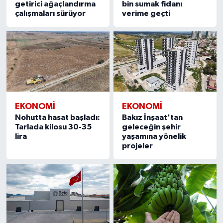
getirici ağaçlandırma
bin sumak fidanı
çalışmaları sürüyor
verime geçti
EKONOMİ
EKONOMİ
Nohutta hasat başladı:
Bakız İnşaat'tan
Tarlada kilosu 30-35
geleceğin şehir
lira
yaşamına yönelik
projeler