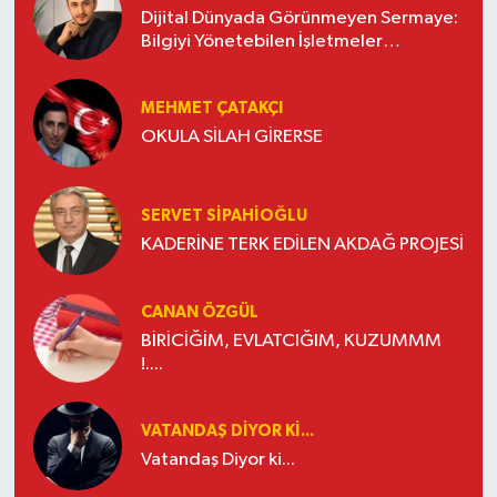
Dijital Dünyada Görünmeyen Sermaye:
Bilgiyi Yönetebilen İşletmeler
Kazanacak
MEHMET ÇATAKÇI
OKULA SİLAH GİRERSE
SERVET SİPAHİOĞLU
KADERİNE TERK EDİLEN AKDAĞ PROJESİ
CANAN ÖZGÜL
BİRİCİĞİM, EVLATCIĞIM, KUZUMMM
!....
VATANDAŞ DIYOR KI...
Vatandaş Diyor ki...