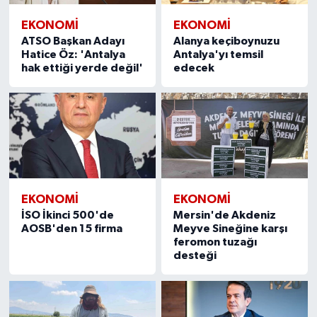
EKONOMİ
EKONOMİ
ATSO Başkan Adayı
Alanya keçiboynuzu
Hatice Öz: 'Antalya
Antalya'yı temsil
hak ettiği yerde değil'
edecek
EKONOMİ
EKONOMİ
İSO İkinci 500'de
Mersin'de Akdeniz
AOSB'den 15 firma
Meyve Sineğine karşı
feromon tuzağı
desteği