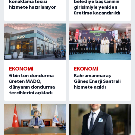
konaklama tesisi
belediye başkanının
hizmete hazırlanıyor
girişimiyle yeniden
üretime kazandırıldı
EKONOMİ
EKONOMİ
6 bin ton dondurma
Kahramanmaraş
üreten MADO,
Güneş Enerji Santrali
dünyanın dondurma
hizmete açıldı
tercihlerini açıkladı