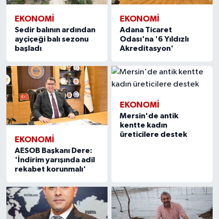
EKONOMİ
EKONOMİ
Sedir balının ardından
Adana Ticaret
ayçiçeği balı sezonu
Odası'na '6 Yıldızlı
başladı
Akreditasyon'
EKONOMİ
Mersin'de antik
kentte kadın
üreticilere destek
EKONOMİ
AESOB Başkanı Dere:
'İndirim yarışında adil
rekabet korunmalı'