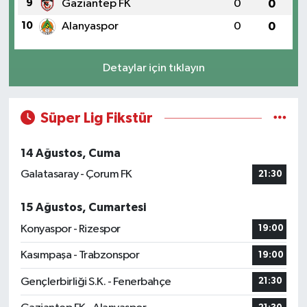
9
Gaziantep FK
0
0
10
Alanyaspor
0
0
Detaylar için tıklayın
Süper Lig Fikstür
14 Ağustos, Cuma
Galatasaray - Çorum FK
21:30
15 Ağustos, Cumartesi
Konyaspor - Rizespor
19:00
Kasımpaşa - Trabzonspor
19:00
Gençlerbirliği S.K. - Fenerbahçe
21:30