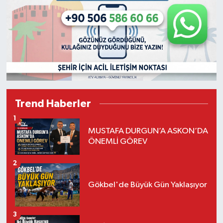
Trend Haberler
1
MUSTAFA DURGUN’A ASKON’DA
ÖNEMLİ GÖREV
2
Gökbel'de Büyük Gün Yaklaşıyor
3