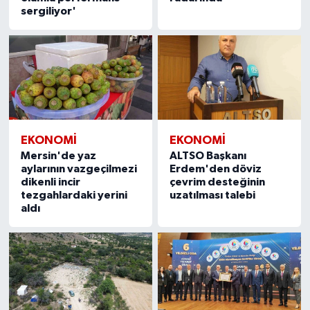
sergiliyor'
EKONOMİ
EKONOMİ
Mersin'de yaz
ALTSO Başkanı
aylarının vazgeçilmezi
Erdem'den döviz
dikenli incir
çevrim desteğinin
tezgahlardaki yerini
uzatılması talebi
aldı