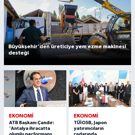
Büyükşehir'den üreticiye yem ezme makinesi
desteği
EKONOMİ
EKONOMİ
ATB Başkanı Çandır:
TÜİOSB, Japon
'Antalya ihracatta
yatırımcıların
olumlu performans
radarında