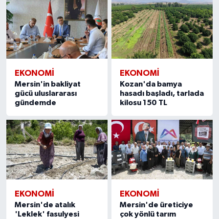
EKONOMİ
EKONOMİ
Mersin'in bakliyat
Kozan'da bamya
gücü uluslararası
hasadı başladı, tarlada
gündemde
kilosu 150 TL
EKONOMİ
EKONOMİ
Mersin'de atalık
Mersin'de üreticiye
'Leklek' fasulyesi
çok yönlü tarım