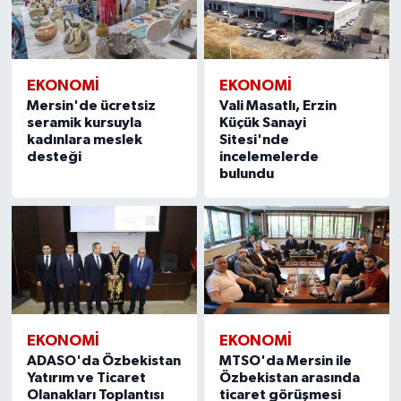
EKONOMİ
EKONOMİ
Mersin'de ücretsiz
Vali Masatlı, Erzin
seramik kursuyla
Küçük Sanayi
kadınlara meslek
Sitesi'nde
desteği
incelemelerde
bulundu
EKONOMİ
EKONOMİ
ADASO'da Özbekistan
MTSO'da Mersin ile
Yatırım ve Ticaret
Özbekistan arasında
Olanakları Toplantısı
ticaret görüşmesi