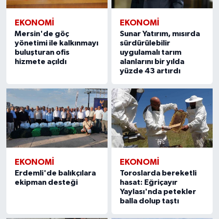
EKONOMİ
EKONOMİ
Mersin'de göç
Sunar Yatırım, mısırda
yönetimi ile kalkınmayı
sürdürülebilir
buluşturan ofis
uygulamalı tarım
hizmete açıldı
alanlarını bir yılda
yüzde 43 artırdı
EKONOMİ
EKONOMİ
Erdemli'de balıkçılara
Toroslarda bereketli
ekipman desteği
hasat: Eğriçayır
Yaylası'nda petekler
balla dolup taştı