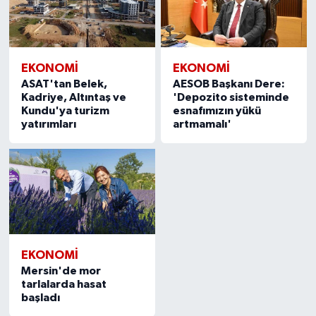
EKONOMİ
EKONOMİ
ASAT'tan Belek,
AESOB Başkanı Dere:
Kadriye, Altıntaş ve
'Depozito sisteminde
Kundu'ya turizm
esnafımızın yükü
yatırımları
artmamalı'
EKONOMİ
Mersin'de mor
tarlalarda hasat
başladı