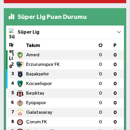
Süper Lig Puan Durumu
Süper Lig
#
Takım
O
P
1
Amed
0
0
2
Erzurumspor FK
0
0
3
Başakşehir
0
0
4
Kocaelispor
0
0
5
Beşiktaş
0
0
6
Eyüpspor
0
0
7
Galatasaray
0
0
8
Çorum FK
0
0