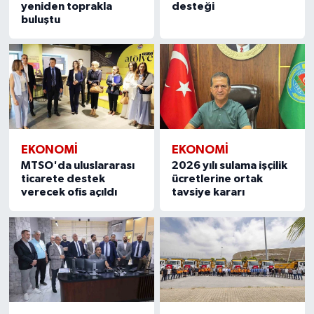
yeniden toprakla
desteği
buluştu
EKONOMİ
EKONOMİ
MTSO'da uluslararası
2026 yılı sulama işçilik
ticarete destek
ücretlerine ortak
verecek ofis açıldı
tavsiye kararı