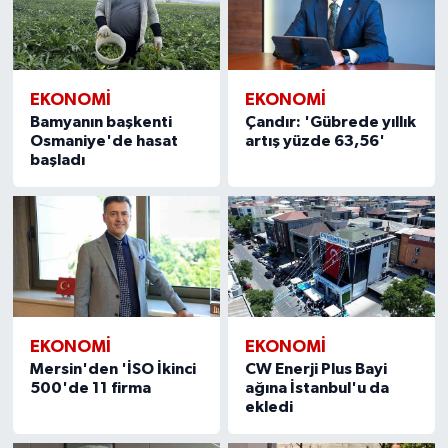
EKONOMİ
EKONOMİ
Bamyanın başkenti
Çandır: 'Gübrede yıllık
Osmaniye'de hasat
artış yüzde 63,56'
başladı
EKONOMİ
EKONOMİ
Mersin'den 'İSO İkinci
CW Enerji Plus Bayi
500'de 11 firma
ağına İstanbul'u da
ekledi