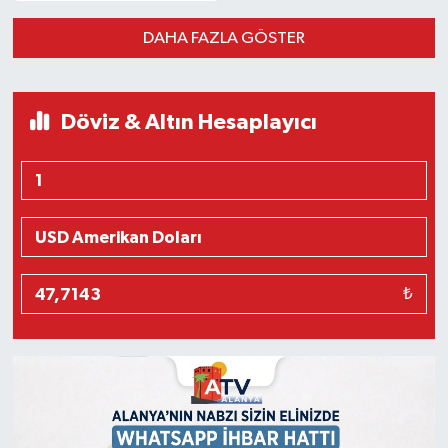
DAHA FAZLA GÖSTER
Döviz & Altın Hesaplayıcı
₺