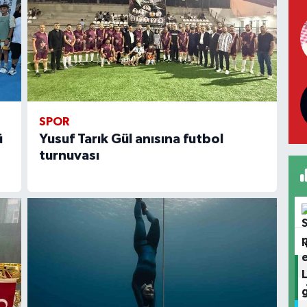
SPOR
ü
Yusuf Tarık Gül anısına futbol
turnuvası