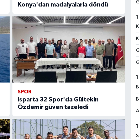
G
Konya'dan madalyalarla döndü
1
K
K
G
G
1
B
SPOR
B
Isparta 32 Spor'da Gültekin
Özdemir güven tazeledi
A
1
S