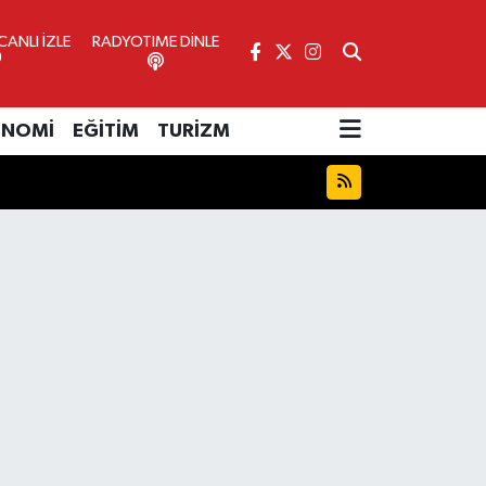
ANLI İZLE
RADYOTIME DİNLE
ONOMİ
EĞİTİM
TURİZM