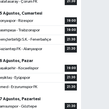
alatasaray - Çorum FK
21:30
5 Ağustos, Cumartesi
onyaspor - Rizespor
19:00
asımpaşa - Trabzonspor
19:00
ençlerbirliği S.K. - Fenerbahçe
21:30
aziantep FK - Alanyaspor
21:30
6 Ağustos, Pazar
aşakşehir - Kocaelispor
19:00
eşiktaş - Eyüpspor
21:30
med - Erzurumspor FK
21:30
7 Ağustos, Pazartesi
amsunspor - Göztepe
21:30