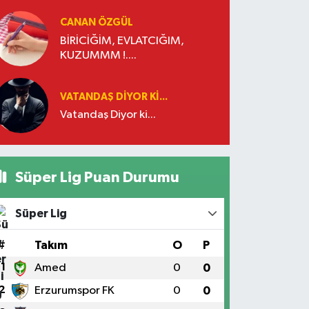
CANAN ÖZGÜL
BİRİCİĞİM, EVLATCIĞIM,
KUZUMMM !....
VATANDAŞ DIYOR KI...
Vatandaş Diyor ki...
Süper Lig Puan Durumu
Süper Lig
#
Takım
O
P
1
Amed
0
0
2
Erzurumspor FK
0
0