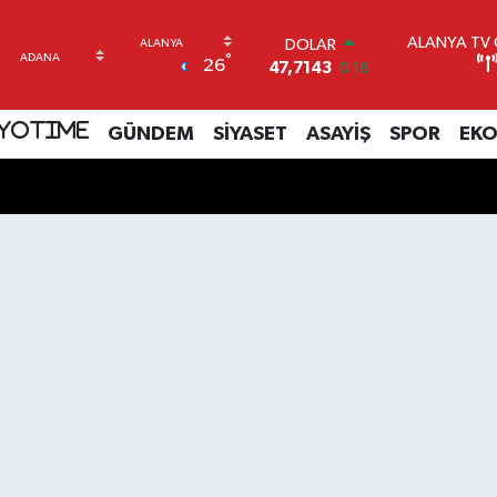
ALANYA TV C
DOLAR
°
26
47,7143
0.16
EURO
55,0317
-0.02
YOTIME
GÜNDEM
SİYASET
ASAYİŞ
SPOR
EK
STERLİN
64,2463
0.07
GRAM ALTIN
6510.40
0.45
BİST100
13.799
70
BITCOIN
64.225,61
-0.63