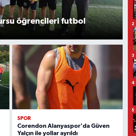
rsu öğrencileri futbol
Ka
2
Ş
3
4
5
SPOR
Corendon Alanyaspor'da Güven
Yalçın ile yollar ayrıldı