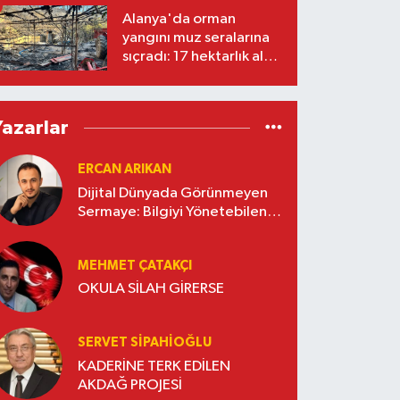
Alanya'da orman
yangını muz seralarına
sıçradı: 17 hektarlık alan
zarar gördü
Yazarlar
ERCAN ARIKAN
Dijital Dünyada Görünmeyen
Sermaye: Bilgiyi Yönetebilen
İşletmeler Kazanacak
MEHMET ÇATAKÇI
OKULA SİLAH GİRERSE
SERVET SİPAHİOĞLU
KADERİNE TERK EDİLEN
AKDAĞ PROJESİ