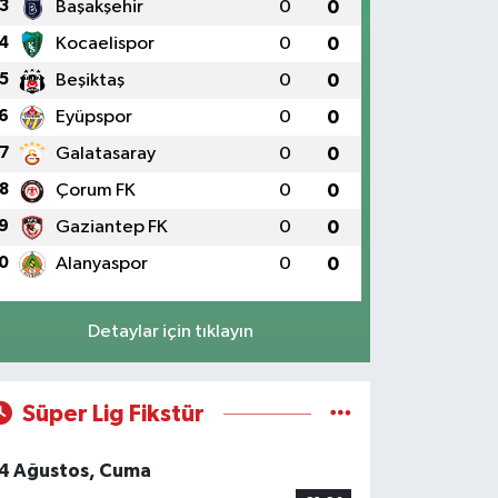
3
Başakşehir
0
0
4
Kocaelispor
0
0
5
Beşiktaş
0
0
6
Eyüpspor
0
0
7
Galatasaray
0
0
8
Çorum FK
0
0
9
Gaziantep FK
0
0
0
Alanyaspor
0
0
Detaylar için tıklayın
Süper Lig Fikstür
4 Ağustos, Cuma