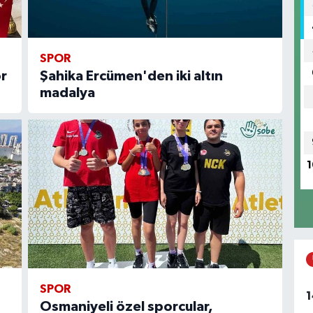
SPOR
r
Şahika Ercümen'den iki altın
madalya
1
SPOR
1
Osmaniyeli özel sporcular,