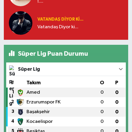
!....
VATANDAŞ DIYOR KI...
Vatandaş Diyor ki...
Süper Lig Puan Durumu
Süper Lig
#
Takım
O
P
1
Amed
0
0
2
Erzurumspor FK
0
0
3
Başakşehir
0
0
4
Kocaelispor
0
0
5
Beşiktaş
0
0