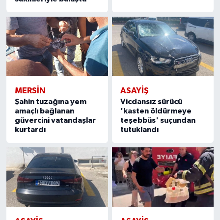
MERSIN
ASAYİŞ
Şahin tuzağına yem
Vicdansız sürücü
amaçlı bağlanan
'kasten öldürmeye
güvercini vatandaşlar
teşebbüs' suçundan
kurtardı
tutuklandı