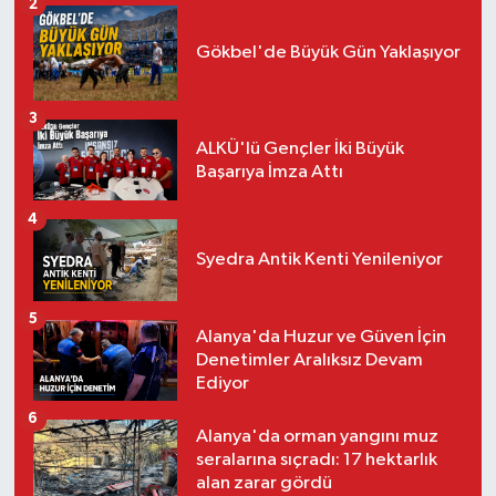
2
Gökbel'de Büyük Gün Yaklaşıyor
3
ALKÜ'lü Gençler İki Büyük
Başarıya İmza Attı
4
Syedra Antik Kenti Yenileniyor
5
Alanya'da Huzur ve Güven İçin
Denetimler Aralıksız Devam
Ediyor
6
Alanya'da orman yangını muz
seralarına sıçradı: 17 hektarlık
alan zarar gördü