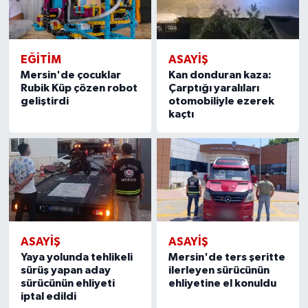
EĞİTİM
ASAYİŞ
Mersin'de çocuklar
Kan donduran kaza:
Rubik Küp çözen robot
Çarptığı yaralıları
geliştirdi
otomobiliyle ezerek
kaçtı
ASAYİŞ
ASAYİŞ
Yaya yolunda tehlikeli
Mersin'de ters şeritte
sürüş yapan aday
ilerleyen sürücünün
sürücünün ehliyeti
ehliyetine el konuldu
iptal edildi