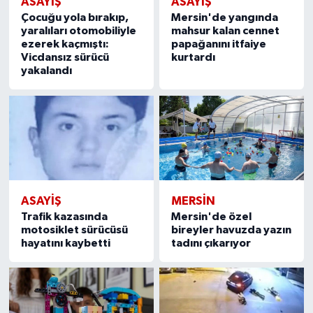
ASAYİŞ
ASAYİŞ
Çocuğu yola bırakıp,
Mersin'de yangında
yaralıları otomobiliyle
mahsur kalan cennet
ezerek kaçmıştı:
papağanını itfaiye
Vicdansız sürücü
kurtardı
yakalandı
ASAYİŞ
MERSIN
Trafik kazasında
Mersin'de özel
motosiklet sürücüsü
bireyler havuzda yazın
hayatını kaybetti
tadını çıkarıyor