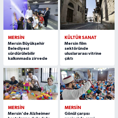
MERSIN
KÜLTÜR SANAT
Mersin Büyükşehir
Mersin film
Belediyesi
sektöründe
sürdürülebilir
uluslararası vitrine
kalkınmada zirvede
çıktı
MERSIN
MERSIN
Mersin'de Alzheimer
Gönül çarşısı