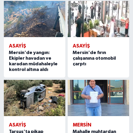
ASAYİŞ
ASAYİŞ
Mersin'de yangın:
Mersin'de fırın
Ekipler havadan ve
çalışanına otomobil
karadan müdahaleyle
çarptı
kontrol altına aldı
ASAYİŞ
MERSIN
Tarsus'ta pikap
Mahalle muhtardan