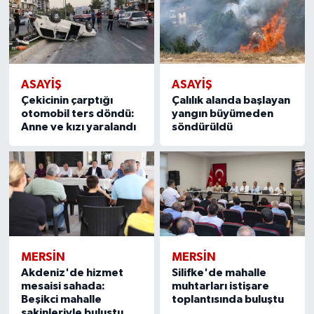
ASAYİŞ
ASAYİŞ
Çekicinin çarptığı
Çalılık alanda başlayan
otomobil ters döndü:
yangın büyümeden
Anne ve kızı yaralandı
söndürüldü
MERSIN
MERSIN
Akdeniz'de hizmet
Silifke'de mahalle
mesaisi sahada:
muhtarları istişare
Beşikci mahalle
toplantısında buluştu
sakinleriyle buluştu