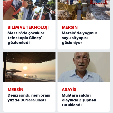
BİLİM VE TEKNOLOJİ
MERSIN
Mersin'de çocuklar
Mersin'de yağmur
teleskopla Güneş'i
suyu altyapısı
gözlemledi
güçleniyor
MERSIN
ASAYİŞ
Deniz ısındı, nem oranı
Muhtara saldırı
yüzde 90'lara ulaştı
olayında 2 şüpheli
tutuklandı