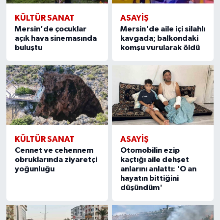
KÜLTÜR SANAT
ASAYİŞ
Mersin'de çocuklar
Mersin'de aile içi silahlı
açık hava sinemasında
kavgada; balkondaki
buluştu
komşu vurularak öldü
KÜLTÜR SANAT
ASAYİŞ
Cennet ve cehennem
Otomobilin ezip
obruklarında ziyaretçi
kaçtığı aile dehşet
yoğunluğu
anlarını anlattı: 'O an
hayatın bittiğini
düşündüm'