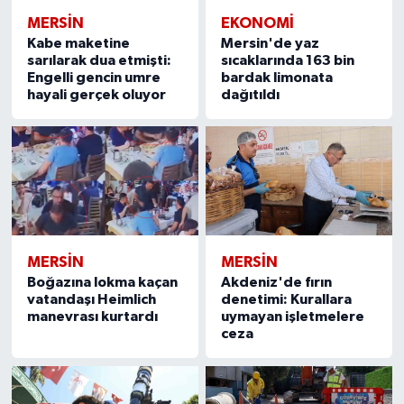
MERSIN
EKONOMİ
Kabe maketine
Mersin'de yaz
sarılarak dua etmişti:
sıcaklarında 163 bin
Engelli gencin umre
bardak limonata
hayali gerçek oluyor
dağıtıldı
MERSIN
MERSIN
Boğazına lokma kaçan
Akdeniz'de fırın
vatandaşı Heimlich
denetimi: Kurallara
manevrası kurtardı
uymayan işletmelere
ceza