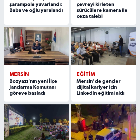
şarampole yuvarlandı:
çevreyi kirleten
Baba ve oğlu yaralandı
sürücülere kamera ile
ceza talebi
MERSIN
EĞİTİM
Bozyazı'nın yeni İlçe
Mersin'de gençler
Jandarma Komutanı
dijital kariyer için
göreve başladı
LinkedIn eğitimi aldı