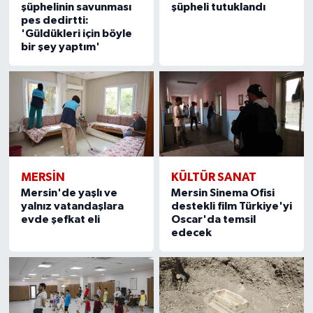
şüphelinin savunması
şüpheli tutuklandı
pes dedirtti:
'Güldükleri için böyle
bir şey yaptım'
MERSIN
KÜLTÜR SANAT
Mersin'de yaşlı ve
Mersin Sinema Ofisi
yalnız vatandaşlara
destekli film Türkiye'yi
evde şefkat eli
Oscar'da temsil
edecek