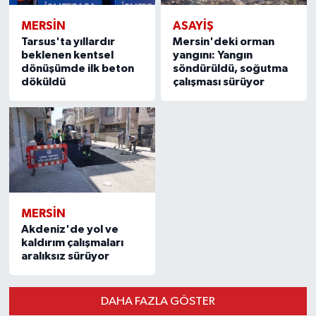
MERSIN
ASAYİŞ
Tarsus'ta yıllardır
Mersin'deki orman
beklenen kentsel
yangını: Yangın
dönüşümde ilk beton
söndürüldü, soğutma
döküldü
çalışması sürüyor
MERSIN
Akdeniz'de yol ve
kaldırım çalışmaları
aralıksız sürüyor
DAHA FAZLA GÖSTER