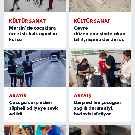
KÜLTÜR SANAT
KÜLTÜR SANAT
Mersin'de çocuklara
Çevre
ücretsiz halk oyunları
düzenlemesinde çıkan
kursu
lahit, inşaatı durdurdu
ASAYİŞ
ASAYİŞ
Çocuğu darp eden
Darp edilen çocuğun
şüpheli adliyeye sevk
sağlık durumu iyi,
edildi
tedavisi sürüyor