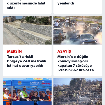
düzenlemesinde lahit
yenilendi
çıktı
MERSIN
ASAYİŞ
Tarsus'ta riskli
Mersin'de düğün
bölgeye 240 metrelik
konvoyunda yolu
istinat duvarı yapıldı
kapatan 7 sürücüye
695 bin 862 lira ceza