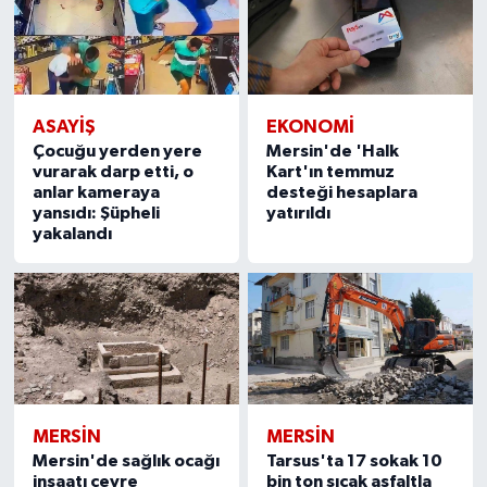
ASAYİŞ
EKONOMİ
Çocuğu yerden yere
Mersin'de 'Halk
vurarak darp etti, o
Kart'ın temmuz
anlar kameraya
desteği hesaplara
yansıdı: Şüpheli
yatırıldı
yakalandı
MERSIN
MERSIN
Mersin'de sağlık ocağı
Tarsus'ta 17 sokak 10
inşaatı çevre
bin ton sıcak asfaltla