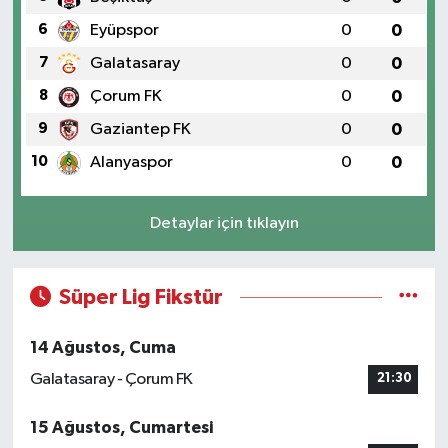
6
Eyüpspor
0
0
7
Galatasaray
0
0
8
Çorum FK
0
0
9
Gaziantep FK
0
0
10
Alanyaspor
0
0
Detaylar için tıklayın
Süper Lig Fikstür
14 Ağustos, Cuma
Galatasaray - Çorum FK
21:30
15 Ağustos, Cumartesi