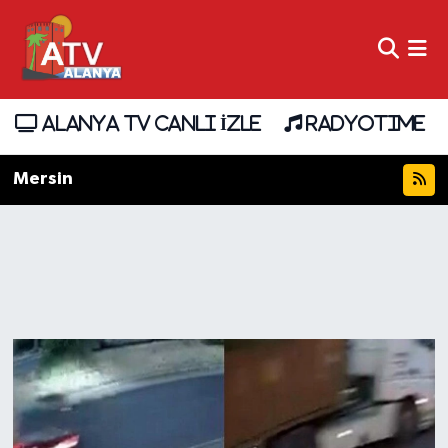
ALANYA TV CANLI İZLE
RADYOTIME
Mersin