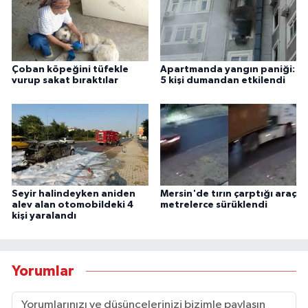
Çoban köpeğini tüfekle
Apartmanda yangın paniği:
vurup sakat bıraktılar
5 kişi dumandan etkilendi
Seyir halindeyken aniden
Mersin'de tırın çarptığı araç
alev alan otomobildeki 4
metrelerce sürüklendi
kişi yaralandı
Yorumlar