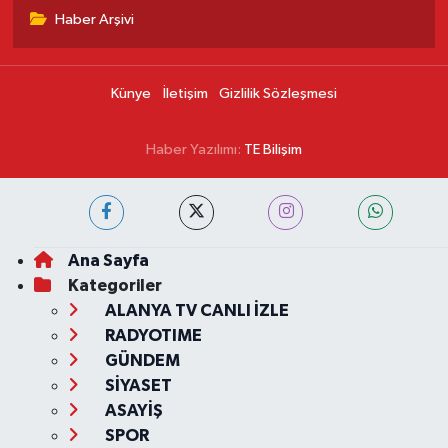
Haber Arşivi
Künye
İletişim
Gizlilik Sözleşmesi
Haber Yazılımı:
TE Bilişim
Ana Sayfa
Kategoriler
ALANYA TV CANLI İZLE
RADYOTIME
GÜNDEM
SİYASET
ASAYİŞ
SPOR