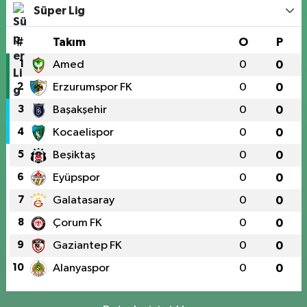
Süper Lig
#
Takım
O
P
1
Amed
0
0
2
Erzurumspor FK
0
0
3
Başakşehir
0
0
4
Kocaelispor
0
0
5
Beşiktaş
0
0
6
Eyüpspor
0
0
7
Galatasaray
0
0
8
Çorum FK
0
0
9
Gaziantep FK
0
0
10
Alanyaspor
0
0