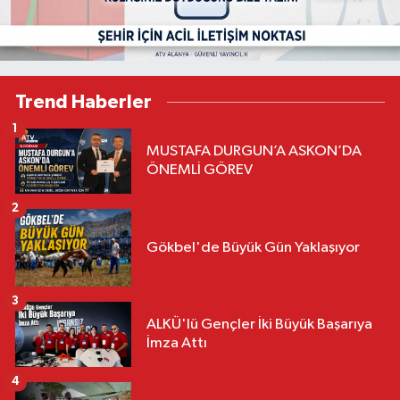
Trend Haberler
1
MUSTAFA DURGUN’A ASKON’DA
ÖNEMLİ GÖREV
2
Gökbel'de Büyük Gün Yaklaşıyor
3
ALKÜ'lü Gençler İki Büyük Başarıya
İmza Attı
4