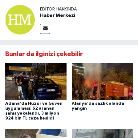
EDITÖR HAKKINDA
Haber Merkezi
Bunlar da ilginizi çekebilir
Adana'da Huzur ve Güven
Alanya'da sazlık alanda
uygulaması: 62 aranan
yangın
şahıs yakalandı, 3 milyon
924 bin TL ceza kesildi