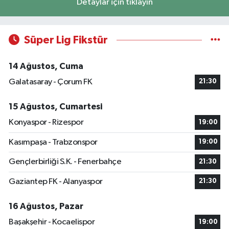
Detaylar için tıklayın
Süper Lig Fikstür
14 Ağustos, Cuma
Galatasaray - Çorum FK
21:30
15 Ağustos, Cumartesi
Konyaspor - Rizespor
19:00
Kasımpaşa - Trabzonspor
19:00
Gençlerbirliği S.K. - Fenerbahçe
21:30
Gaziantep FK - Alanyaspor
21:30
16 Ağustos, Pazar
Başakşehir - Kocaelispor
19:00