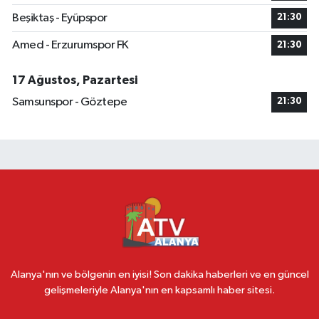
Beşiktaş - Eyüpspor
21:30
Amed - Erzurumspor FK
21:30
17 Ağustos, Pazartesi
Samsunspor - Göztepe
21:30
Alanya'nın ve bölgenin en iyisi! Son dakika haberleri ve en güncel
gelişmeleriyle Alanya'nın en kapsamlı haber sitesi.