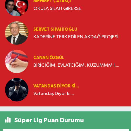
MEHMET ÇATAKÇI
OKULA SİLAH GİRERSE
SERVET SİPAHİOĞLU
KADERİNE TERK EDİLEN AKDAĞ PROJESİ
CANAN ÖZGÜL
BİRİCİĞİM, EVLATCIĞIM, KUZUMMM !....
VATANDAŞ DIYOR KI...
Vatandaş Diyor ki...
Süper Lig Puan Durumu