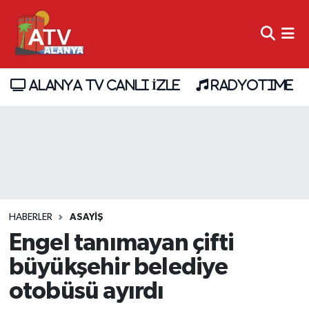
ALANYA TV CANLI İZLE
RADYOTIME
HABERLER
ASAYİŞ
Engel tanımayan çifti
büyükşehir belediye
otobüsü ayırdı