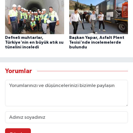
Defneli muhtarlar,
Başkan Yapar, Asfalt Plent
Türkiye'nin en büyük atık su
Tesisi'nde incelemelerde
tünelini inceledi
bulundu
Yorumlar