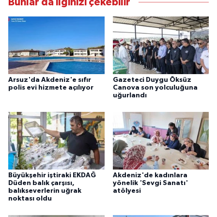
Bunlar da ilginizi çekebilir
Arsuz'da Akdeniz'e sıfır
Gazeteci Duygu Öksüz
polis evi hizmete açılıyor
Canova son yolculuğuna
uğurlandı
Büyükşehir iştiraki EKDAĞ
Akdeniz'de kadınlara
Düden balık çarşısı,
yönelik 'Sevgi Sanatı'
balıkseverlerin uğrak
atölyesi
noktası oldu