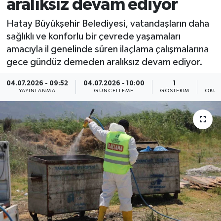
aralıksız devam ediyor
Hatay Büyükşehir Belediyesi, vatandaşların daha
sağlıklı ve konforlu bir çevrede yaşamaları
amacıyla il genelinde süren ilaçlama çalışmalarına
gece gündüz demeden aralıksız devam ediyor.
04.07.2026 - 09:52
04.07.2026 - 10:00
1
YAYINLANMA
GÜNCELLEME
GÖSTERIM
OKUN