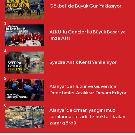
Gökbel'de Büyük Gün Yaklaşıyor
3
ALKÜ'lü Gençler İki Büyük Başarıya
İmza Attı
4
Syedra Antik Kenti Yenileniyor
5
Alanya'da Huzur ve Güven İçin
Denetimler Aralıksız Devam Ediyor
6
Alanya'da orman yangını muz
seralarına sıçradı: 17 hektarlık alan
zarar gördü