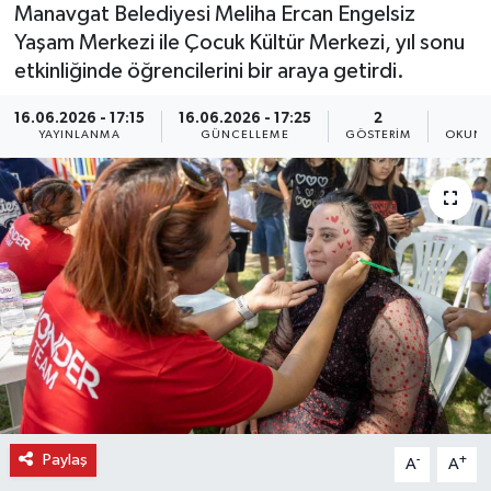
Manavgat Belediyesi Meliha Ercan Engelsiz
Yaşam Merkezi ile Çocuk Kültür Merkezi, yıl sonu
etkinliğinde öğrencilerini bir araya getirdi.
16.06.2026 - 17:15
16.06.2026 - 17:25
2
1
YAYINLANMA
GÜNCELLEME
GÖSTERIM
OKUNM
Paylaş
-
+
A
A