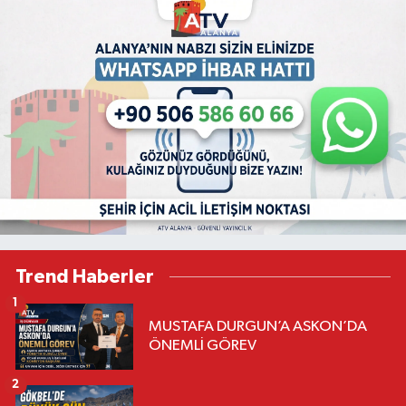
Trend Haberler
1
MUSTAFA DURGUN’A ASKON’DA
ÖNEMLİ GÖREV
2