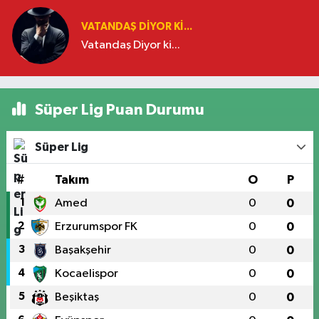
VATANDAŞ DIYOR KI...
Vatandaş Diyor ki...
Süper Lig Puan Durumu
Süper Lig
#
Takım
O
P
1
Amed
0
0
2
Erzurumspor FK
0
0
3
Başakşehir
0
0
4
Kocaelispor
0
0
5
Beşiktaş
0
0