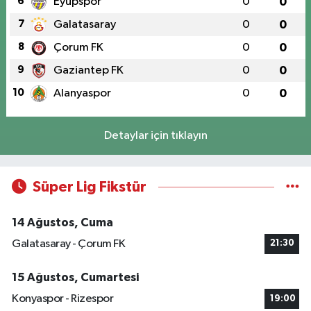
6
Eyüpspor
0
0
7
Galatasaray
0
0
8
Çorum FK
0
0
9
Gaziantep FK
0
0
10
Alanyaspor
0
0
Detaylar için tıklayın
Süper Lig Fikstür
14 Ağustos, Cuma
Galatasaray - Çorum FK
21:30
15 Ağustos, Cumartesi
Konyaspor - Rizespor
19:00