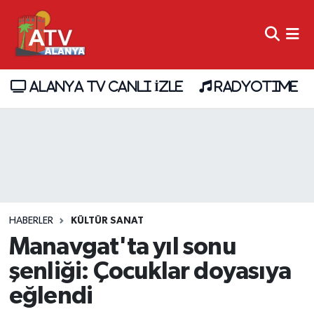
ALANYA TV CANLI İZLE
RADYOTIME
HABERLER
KÜLTÜR SANAT
Manavgat'ta yıl sonu
şenliği: Çocuklar doyasıya
eğlendi