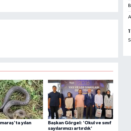
B
A
1
S
araş'ta yılan
Başkan Görgel: 'Okul ve sınıf
sayılarımızı artırdık'