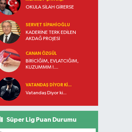
OKULA SİLAH GİRERSE
SERVET SİPAHİOĞLU
KADERİNE TERK EDİLEN
AKDAĞ PROJESİ
CANAN ÖZGÜL
BİRİCİĞİM, EVLATCIĞIM,
KUZUMMM !....
VATANDAŞ DIYOR KI...
Vatandaş Diyor ki...
Süper Lig Puan Durumu