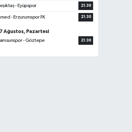
eşiktaş - Eyüpspor
21:30
med - Erzurumspor FK
21:30
7 Ağustos, Pazartesi
amsunspor - Göztepe
21:30