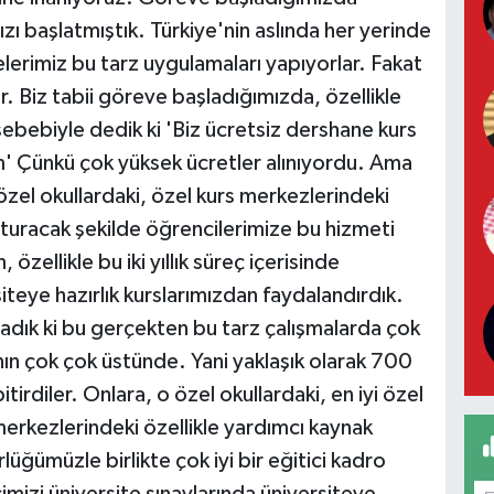
ızı başlatmıştık. Türkiye'nin aslında her yerinde
elerimiz bu tarz uygulamaları yapıyorlar. Fakat
r. Biz tabii göreve başladığımızda, özellikle
sebebiyle dedik ki 'Biz ücretsiz dershane kurs
m' Çünkü çok yüksek ücretler alınıyordu. Ama
özel okullardaki, özel kurs merkezlerindeki
uşturacak şekilde öğrencilerimize bu hizmeti
zellikle bu iki yıllık süreç içerisinde
teye hazırlık kurslarımızdan faydalandırdık.
ğladık ki bu gerçekten bu tarz çalışmalarda çok
nın çok çok üstünde. Yani yaklaşık olarak 700
tirdiler. Onlara, o özel okullardaki, en iyi özel
merkezlerindeki özellikle yardımcı kaynak
rlüğümüzle birlikte çok iyi bir eğitici kadro
mizi üniversite sınavlarında üniversiteye,