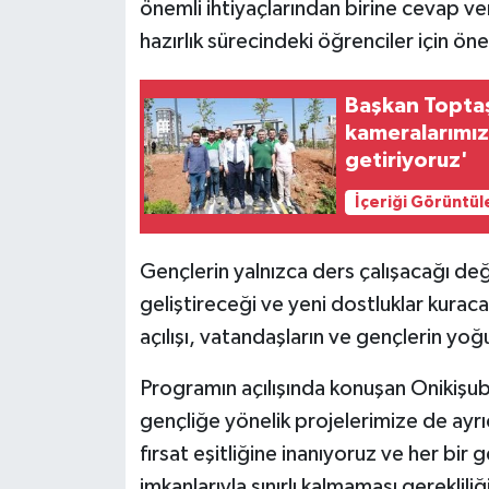
önemli ihtiyaçlarından birine cevap ve
hazırlık sürecindeki öğrenciler için ön
Başkan Toptaş
kameralarımızl
getiriyoruz'
İçeriği Görüntül
Gençlerin yalnızca ders çalışacağı deği
geliştireceği ve yeni dostluklar kurac
açılışı, vatandaşların ve gençlerin yoğu
Programın açılışında konuşan Onikişub
gençliğe yönelik projelerimize de ayr
fırsat eşitliğine inanıyoruz ve her bir 
imkanlarıyla sınırlı kalmaması gerekli