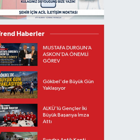
Trend Haberler
MUSTAFA DURGUN’A
ASKON’DA ÖNEMLİ
GÖREV
Gökbel'de Büyük Gün
Yaklaşıyor
ALKÜ'lü Gençler İki
Büyük Başarıya İmza
Attı