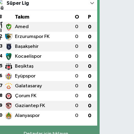
Süper Lig
#
Takım
O
P
1
Amed
0
0
2
Erzurumspor FK
0
0
3
Başakşehir
0
0
4
Kocaelispor
0
0
5
Beşiktaş
0
0
6
Eyüpspor
0
0
7
Galatasaray
0
0
8
Çorum FK
0
0
9
Gaziantep FK
0
0
0
Alanyaspor
0
0
Detaylar için tıklayın