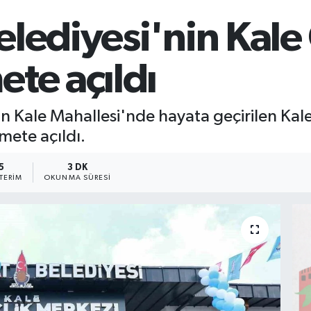
lediyesi'nin Kale
te açıldı
an Kale Mahallesi'nde hayata geçirilen Ka
mete açıldı.
5
3 DK
TERIM
OKUNMA SÜRESI