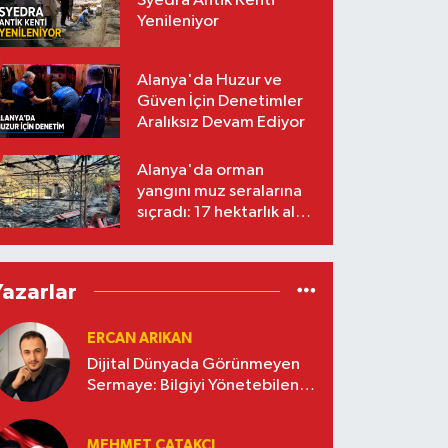
Syedra Antik Kenti
Yenileniyor
Alanya'da Huzur ve
Güven İçin Denetimler
Aralıksız Devam Ediyor
Alanya'da orman
yangını muz seralarına
sıçradı: 17 hektarlık alan
zarar gördü
Yazarlar
ERCAN ARIKAN
Dijital Dünyada Görünmeyen
Sermaye: Bilgiyi Yönetebilen
İşletmeler Kazanacak
MEHMET ÇATAKÇI