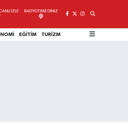
ANLI İZLE
RADYOTIME DİNLE
ONOMİ
EĞİTİM
TURİZM