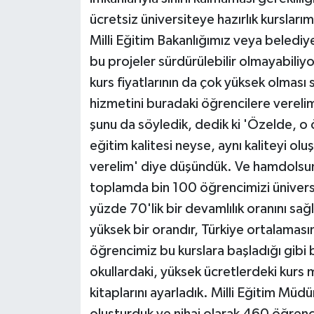
ücretsiz üniversiteye hazırlık kurslarım
Milli Eğitim Bakanlığımız veya belediy
bu projeler sürdürülebilir olmayabiliyo
kurs fiyatlarının da çok yüksek olması 
hizmetini buradaki öğrencilere vereli
şunu da söyledik, dedik ki 'Özelde, o 
eğitim kalitesi neyse, aynı kaliteyi ol
verelim' diye düşündük. Ve hamdolsun, ö
toplamda bin 100 öğrencimizi üniversi
yüzde 70'lik bir devamlılık oranını sa
yüksek bir orandır, Türkiye ortalaması
öğrencimiz bu kurslara başladığı gibi bi
okullardaki, yüksek ücretlerdeki kurs 
kitaplarını ayarladık. Milli Eğitim Müdü
oluşturduk ve nihai olarak 460 öğrenci