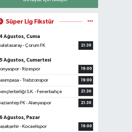
Süper Lig Fikstür
4 Ağustos, Cuma
alatasaray - Çorum FK
21:30
5 Ağustos, Cumartesi
onyaspor - Rizespor
19:00
asımpaşa - Trabzonspor
19:00
ençlerbirliği S.K. - Fenerbahçe
21:30
aziantep FK - Alanyaspor
21:30
6 Ağustos, Pazar
aşakşehir - Kocaelispor
19:00