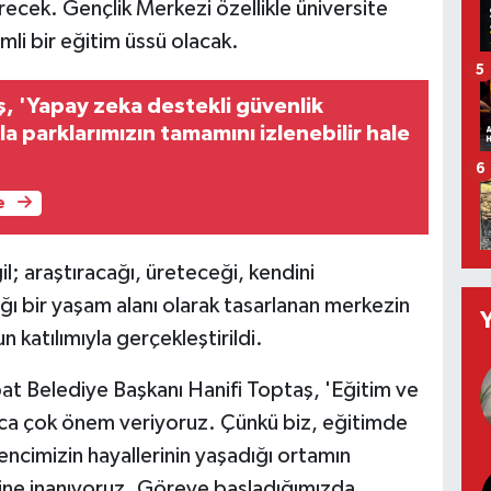
recek. Gençlik Merkezi özellikle üniversite
emli bir eğitim üssü olacak.
5
, 'Yapay zeka destekli güvenlik
a parklarımızın tamamını izlenebilir hale
6
e
l; araştıracağı, üreteceği, kendini
ağı bir yaşam alanı olarak tasarlanan merkezin
n katılımıyla gerçekleştirildi.
at Belediye Başkanı Hanifi Toptaş, 'Eğitim ve
ıca çok önem veriyoruz. Çünkü biz, eğitimde
gencimizin hayallerinin yaşadığı ortamın
liğine inanıyoruz. Göreve başladığımızda