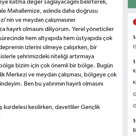
ye katma değer sağlayacağını belirterek,
ale Mahallemize, aslında daha doğrusu
zi'nin ve meydan çalışmasının
 hayırlı olmasını diliyorum. Yerel yöneticiler
1
 sürecinde hem altyapıda hem üstyapıda çok
epremin izlerini silmeye çalışırken, bir
G
slerle şehrimizdeki niteliği artırmaya
1
 bölge bizim için çok önemli bir bölge. Bugün
K
lik Merkezi ve meydan çalışması, bölgeye çok
K
indeyim. Ben bu yatırımın hayırlı olmasını
G
G
 kurdelesi kesilirken, davetliler Gençlik
.
1
B