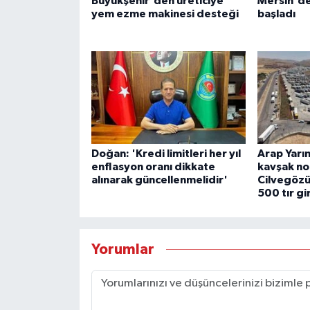
Büyükşehir'den üreticiye
Mersin'de 
yem ezme makinesi desteği
başladı
Doğan: 'Kredi limitleri her yıl
Arap Yarım
enflasyon oranı dikkate
kavşak no
alınarak güncellenmelidir'
Cilvegözü
500 tır gi
Yorumlar