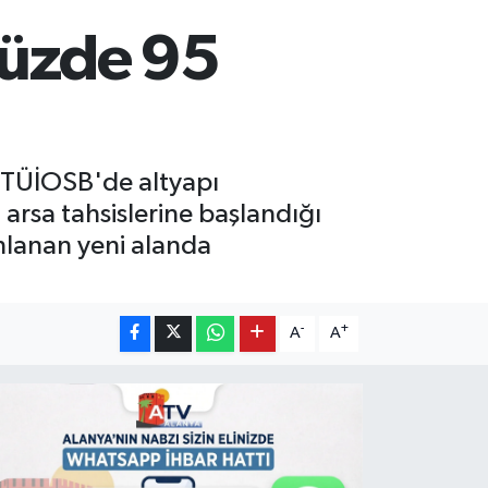
yüzde 95
en TÜİOSB'de altyapı
rsa tahsislerine başlandığı
anlanan yeni alanda
-
+
A
A