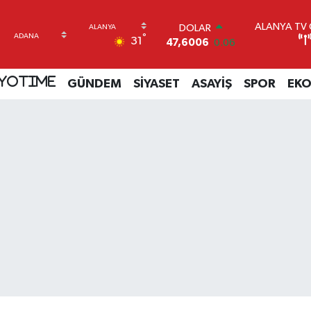
ALANYA TV C
DOLAR
°
31
47,6006
0.06
EURO
55,0250
0.02
YOTIME
GÜNDEM
SİYASET
ASAYİŞ
SPOR
EK
STERLİN
64,2398
0.2
GRAM ALTIN
6513.94
0.32
BİST100
13.768
48
BITCOIN
64.602,05
0.69