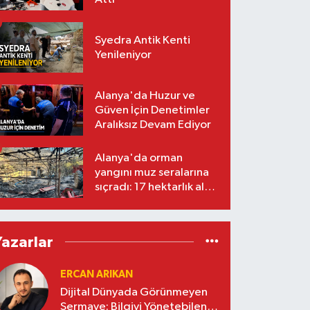
Syedra Antik Kenti
Yenileniyor
Alanya'da Huzur ve
Güven İçin Denetimler
Aralıksız Devam Ediyor
Alanya'da orman
yangını muz seralarına
sıçradı: 17 hektarlık alan
zarar gördü
Yazarlar
ERCAN ARIKAN
Dijital Dünyada Görünmeyen
Sermaye: Bilgiyi Yönetebilen