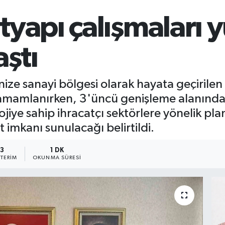
tyapı çalışmaları 
aştı
anize sanayi bölgesi olarak hayata geçiril
mamlanırken, 3'üncü genişleme alanında a
lojiye sahip ihracatçı sektörlere yönelik pl
t imkanı sunulacağı belirtildi.
3
1 DK
TERIM
OKUNMA SÜRESI