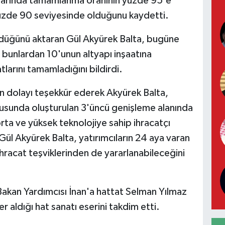
tlarında tamamlanma oranının yüzde 95'e
e yüzde 90 seviyesinde olduğunu kaydetti.
dürdüğünü aktaran Gül Akyürek Balta, bugüne
, bunlardan 10'unun altyapı inşaatına
atlarını tamamladığını bildirdi.
n dolayı teşekkür ederek Akyürek Balta,
tusunda oluşturulan 3'üncü genişleme alanında
orta ve yüksek teknolojiye sahip ihracatçı
 Gül Akyürek Balta, yatırımcıların 24 aya varan
 ihracat teşviklerinden de yararlanabileceğini
kan Yardımcısı İnan'a hattat Selman Yılmaz
er aldığı hat sanatı eserini takdim etti.