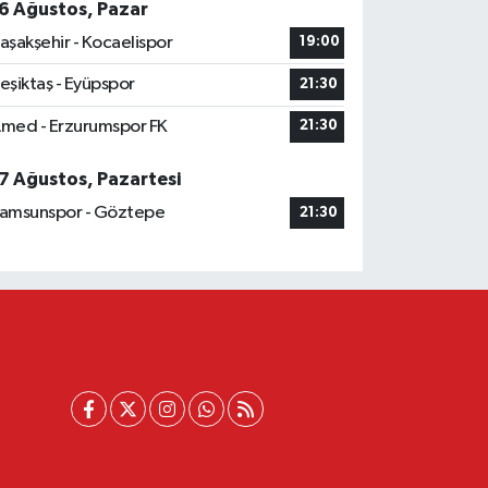
6 Ağustos, Pazar
aşakşehir - Kocaelispor
19:00
eşiktaş - Eyüpspor
21:30
med - Erzurumspor FK
21:30
7 Ağustos, Pazartesi
amsunspor - Göztepe
21:30