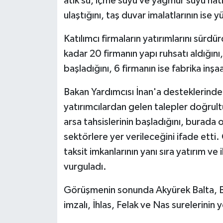
atık su, içme suyu ve yağmur suyu ha
ulaştığını, taş duvar imalatlarının is
Katılımcı firmaların yatırımlarını sür
kadar 20 firmanın yapı ruhsatı aldığını
başladığını, 6 firmanın ise fabrika inşa
Bakan Yardımcısı İnan'a desteklerinde
yatırımcılardan gelen talepler doğrul
arsa tahsislerinin başladığını, burada 
sektörlere yer verileceğini ifade etti.
taksit imkanlarının yanı sıra yatırım ve
vurguladı.
Görüşmenin sonunda Akyürek Balta, Ba
imzalı, İhlas, Felak ve Nas surelerinin y