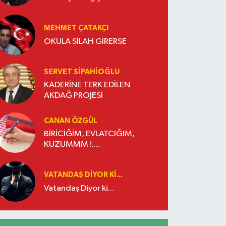
İşletmeler Kazanacak
MEHMET ÇATAKÇI
OKULA SİLAH GİRERSE
SERVET SİPAHİOĞLU
KADERİNE TERK EDİLEN
AKDAĞ PROJESİ
CANAN ÖZGÜL
BİRİCİĞİM, EVLATCIĞIM,
KUZUMMM !....
VATANDAŞ DIYOR KI...
Vatandaş Diyor ki...