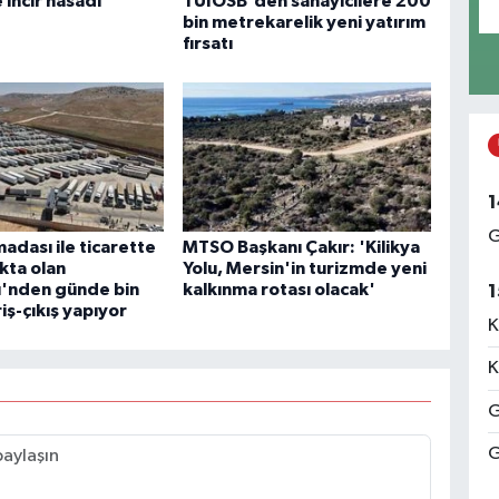
incir hasadı
TÜİOSB'den sanayicilere 200
bin metrekarelik yeni yatırım
fırsatı
1
G
adası ile ticarette
MTSO Başkanı Çakır: 'Kilikya
kta olan
Yolu, Mersin'in turizmde yeni
'nden günde bin
kalkınma rotası olacak'
1
riş-çıkış yapıyor
K
K
G
G