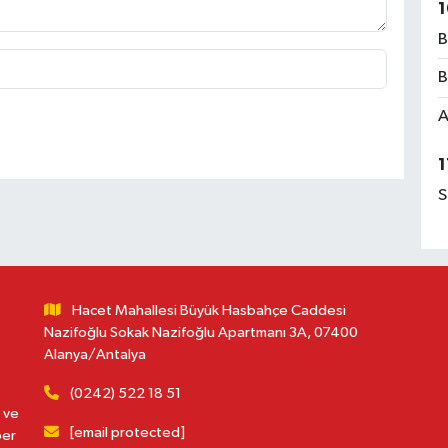
1
B
B
A
1
S
Hacet Mahallesi Büyük Hasbahçe Caddesi
Nazifoğlu Sokak Nazifoğlu Apartmanı 3A, 07400
Alanya/Antalya
(0242) 522 18 51
 ve
[email protected]
ber