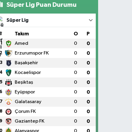
Süper Lig Puan Durumu
Süper Lig
#
Takım
O
P
1
Amed
0
0
2
Erzurumspor FK
0
0
3
Başakşehir
0
0
4
Kocaelispor
0
0
5
Beşiktaş
0
0
6
Eyüpspor
0
0
7
Galatasaray
0
0
8
Çorum FK
0
0
9
Gaziantep FK
0
0
0
Alanyaspor
0
0