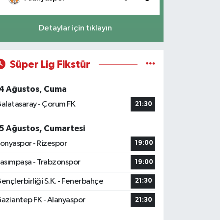
Detaylar için tıklayın
Süper Lig Fikstür
4 Ağustos, Cuma
alatasaray - Çorum FK
21:30
5 Ağustos, Cumartesi
onyaspor - Rizespor
19:00
asımpaşa - Trabzonspor
19:00
ençlerbirliği S.K. - Fenerbahçe
21:30
aziantep FK - Alanyaspor
21:30