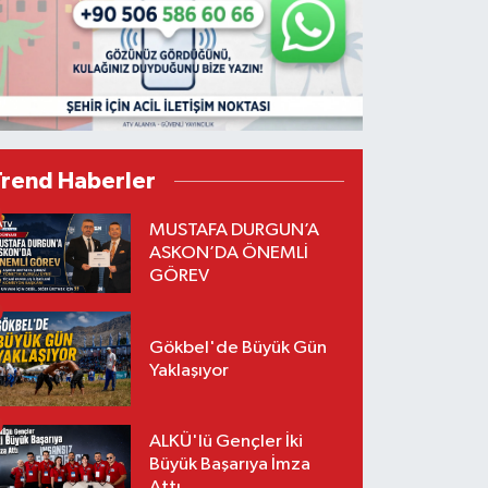
Trend Haberler
MUSTAFA DURGUN’A
ASKON’DA ÖNEMLİ
GÖREV
Gökbel'de Büyük Gün
Yaklaşıyor
ALKÜ'lü Gençler İki
Büyük Başarıya İmza
Attı