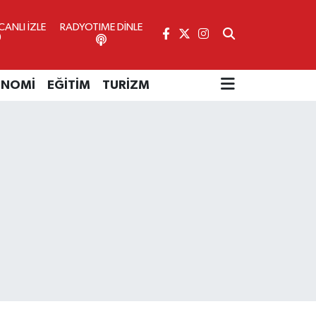
ANLI İZLE
RADYOTIME DİNLE
ONOMİ
EĞİTİM
TURİZM