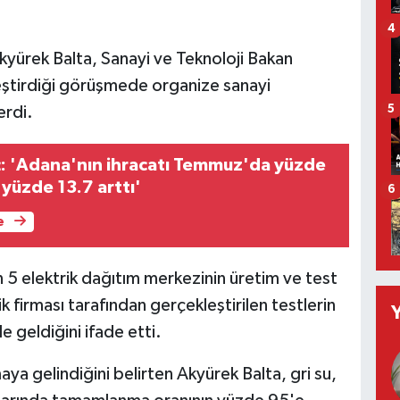
4
yürek Balta, Sanayi ve Teknoloji Bakan
eştirdiği görüşmede organize sanayi
5
erdi.
: 'Adana'nın ihracatı Temmuz'da yüzde
 yüzde 13.7 arttı'
6
e
5 elektrik dağıtım merkezinin üretim ve test
k firması tarafından gerçekleştirilen testlerin
 geldiğini ifade etti.
ya gelindiğini belirten Akyürek Balta, gri su,