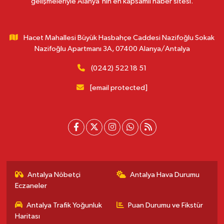
gelişmeleriyle Alanya'nın en kapsamlı haber sitesi.
Hacet Mahallesi Büyük Hasbahçe Caddesi Nazifoğlu Sokak
Nazifoğlu Apartmanı 3A, 07400 Alanya/Antalya
(0242) 522 18 51
[email protected]
Antalya Nöbetçi
Antalya Hava Durumu
Eczaneler
Antalya Trafik Yoğunluk
Puan Durumu ve Fikstür
Haritası