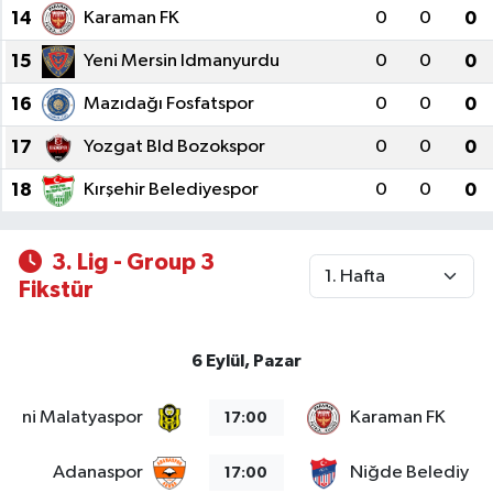
14
Karaman FK
0
0
0
15
Yeni Mersin Idmanyurdu
0
0
0
16
Mazıdağı Fosfatspor
0
0
0
17
Yozgat Bld Bozokspor
0
0
0
18
Kırşehir Belediyespor
0
0
0
3. Lig - Group 3
Fikstür
6 Eylül, Pazar
Yeni Malatyaspor
Karaman FK
17:00
Adanaspor
Niğde Belediyesi
17:00