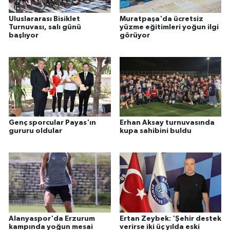
Uluslararası Bisiklet
Muratpaşa'da ücretsiz
Turnuvası, salı günü
yüzme eğitimleri yoğun ilgi
başlıyor
görüyor
Genç sporcular Payas'ın
Erhan Aksay turnuvasında
gururu oldular
kupa sahibini buldu
Alanyaspor'da Erzurum
Ertan Zeybek: 'Şehir destek
kampında yoğun mesai
verirse iki üç yılda eski