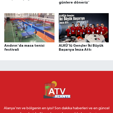
günlere döneriz'
Andırın'da masa tenisi
ALKÜ'lü Gençler İki Büyük
festivali
Başarıya İmza Attı
Alanya'nın ve bölgenin en iyisi! Son dakika haberleri ve en güncel