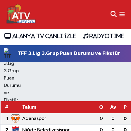
ALANYA TV CANLI İZLE
RADYOTIME
TFF 3.Lig 3.Grup Puan Durumu ve Fikstür
#
Takım
O
Av
P
1
Adanaspor
0
0
0
2
Niğde Belediyesispor
0
0
0