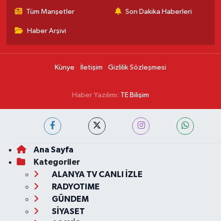
Tüm Manşetler
Son Dakika Haberleri
Haber Arşivi
Künye
İletişim
Gizlilik Sözleşmesi
Haber Yazılımı:
TE Bilişim
Ana Sayfa
Kategoriler
ALANYA TV CANLI İZLE
RADYOTIME
GÜNDEM
SİYASET