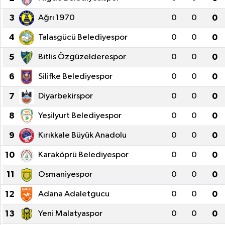
3
Ağrı 1970
0
0
0
4
Talasgücü Belediyespor
0
0
0
5
Bitlis Özgüzelderespor
0
0
0
6
Silifke Belediyespor
0
0
0
7
Diyarbekirspor
0
0
0
8
Yeşilyurt Belediyespor
0
0
0
9
Kırıkkale Büyük Anadolu
0
0
0
10
Karaköprü Belediyespor
0
0
0
11
Osmaniyespor
0
0
0
12
Adana Adaletgucu
0
0
0
13
Yeni Malatyaspor
0
0
0