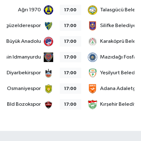
Ağrı 1970
Talasgücü Beledi
17:00
s Özgüzelderespor
Silifke Belediyes
17:00
kale Büyük Anadolu
Karaköprü Beled
17:00
Mersin Idmanyurdu
Mazıdağı Fosfat
17:00
Diyarbekirspor
Yeşilyurt Belediy
17:00
Osmaniyespor
Adana Adaletgu
17:00
at Bld Bozokspor
Kırşehir Belediye
17:00