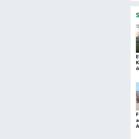
E
K
ö
t
b
F
a
A