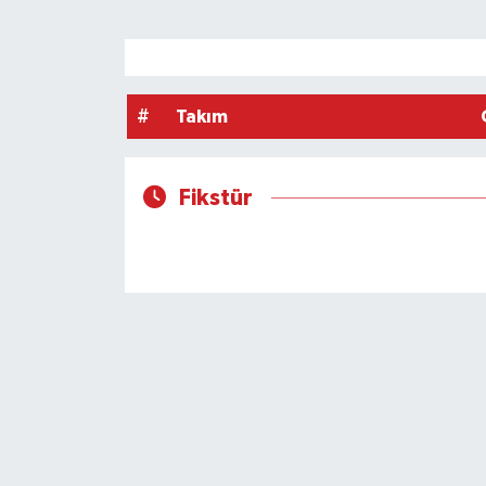
#
Takım
Fikstür