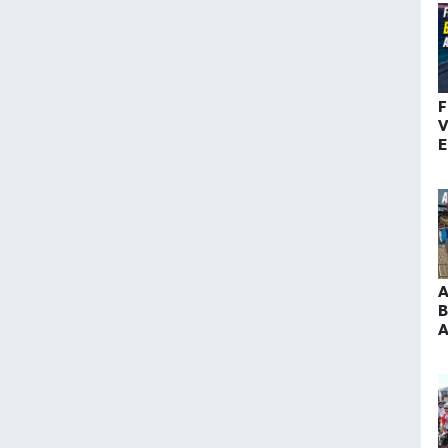
F
V
E
B
A
B
A