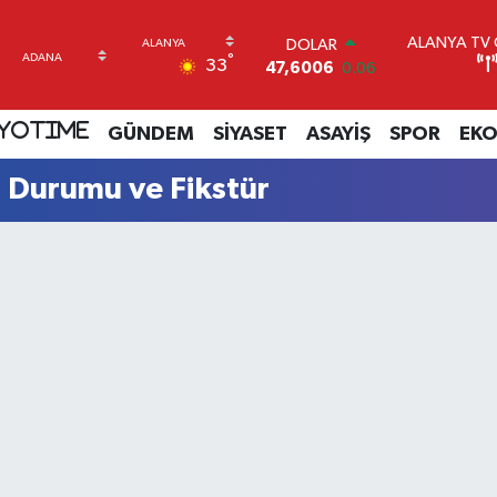
ALANYA TV C
DOLAR
°
33
47,6006
0.06
EURO
55,0250
0.02
YOTIME
GÜNDEM
SİYASET
ASAYİŞ
SPOR
EK
STERLİN
64,2398
0.2
 Durumu ve Fikstür
GRAM ALTIN
6513.94
0.32
BİST100
13.768
48
BITCOIN
64.602,05
0.69