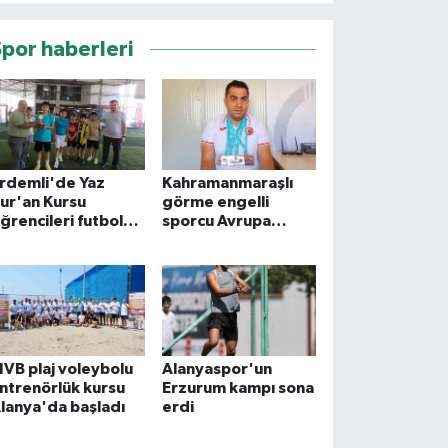
Spor haberleri
rdemli'de Yaz
Kahramanmaraşlı
ur'an Kursu
görme engelli
ğrencileri futbol
sporcu Avrupa
urnuvasında
Şampiyonası'ndan 4
uluştu
madalyayla döndü
IVB plaj voleybolu
Alanyaspor'un
ntrenörlük kursu
Erzurum kampı sona
lanya'da başladı
erdi