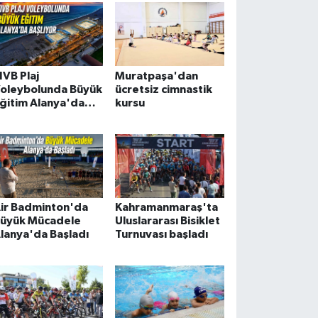
IVB Plaj
Muratpaşa'dan
oleybolunda Büyük
ücretsiz cimnastik
ğitim Alanya'da
kursu
aşlıyor
ir Badminton'da
Kahramanmaraş'ta
üyük Mücadele
Uluslararası Bisiklet
lanya'da Başladı
Turnuvası başladı