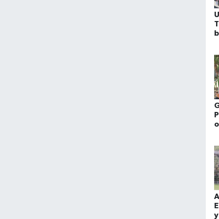
U
T
b
G
P
o
A
E
y