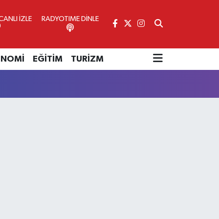
ANLI İZLE
RADYOTIME DİNLE
ONOMİ
EĞİTİM
TURİZM