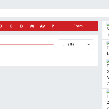
O
G
B
M
Av
P
Form