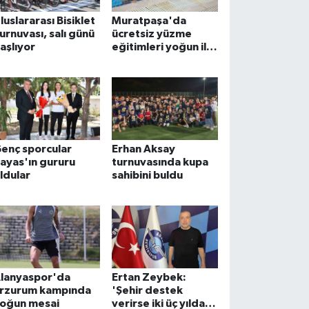
luslararası Bisiklet
Muratpaşa'da
urnuvası, salı günü
ücretsiz yüzme
aşlıyor
eğitimleri yoğun ilgi
görüyor
enç sporcular
Erhan Aksay
ayas'ın gururu
turnuvasında kupa
ldular
sahibini buldu
lanyaspor'da
Ertan Zeybek:
rzurum kampında
'Şehir destek
oğun mesai
verirse iki üç yılda