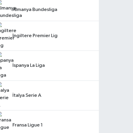
Almanya Bundesliga
İngiltere Premier Lig
İspanya La Liga
İtalya Serie A
Fransa Ligue 1