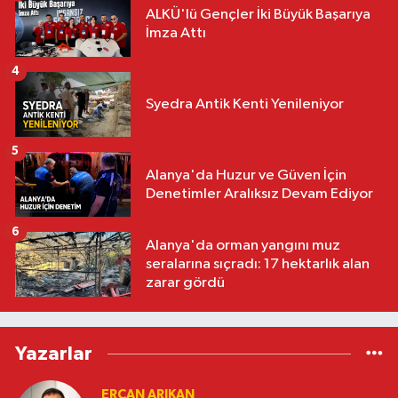
ALKÜ'lü Gençler İki Büyük Başarıya
İmza Attı
4
Syedra Antik Kenti Yenileniyor
5
Alanya'da Huzur ve Güven İçin
Denetimler Aralıksız Devam Ediyor
6
Alanya'da orman yangını muz
seralarına sıçradı: 17 hektarlık alan
zarar gördü
Yazarlar
ERCAN ARIKAN