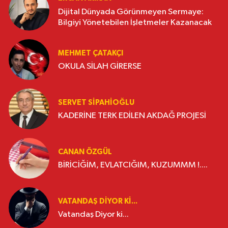
Dijital Dünyada Görünmeyen Sermaye:
Bilgiyi Yönetebilen İşletmeler Kazanacak
MEHMET ÇATAKÇI
OKULA SİLAH GİRERSE
SERVET SİPAHİOĞLU
KADERİNE TERK EDİLEN AKDAĞ PROJESİ
CANAN ÖZGÜL
BİRİCİĞİM, EVLATCIĞIM, KUZUMMM !....
VATANDAŞ DIYOR KI...
Vatandaş Diyor ki...