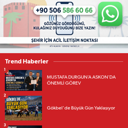
Trend Haberler
1
MUSTAFA DURGUN’A ASKON’DA
ÖNEMLİ GÖREV
2
Gökbel'de Büyük Gün Yaklaşıyor
3