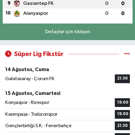
9
Gaziantep FK
0
0
10
Alanyaspor
0
0
Detaylar için tıklayın
Süper Lig Fikstür
14 Ağustos, Cuma
Galatasaray - Çorum FK
21:30
15 Ağustos, Cumartesi
Konyaspor - Rizespor
19:00
Kasımpaşa - Trabzonspor
19:00
Gençlerbirliği S.K. - Fenerbahçe
21:30