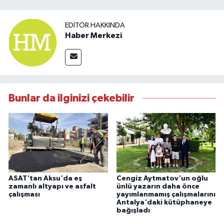
EDITÖR HAKKINDA
Haber Merkezi
Bunlar da ilginizi çekebilir
ASAT'tan Aksu'da eş
Cengiz Aytmatov'un oğlu
zamanlı altyapı ve asfalt
ünlü yazarın daha önce
çalışması
yayımlanmamış çalışmalarını
Antalya'daki kütüphaneye
bağışladı