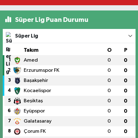
Süper Lig Puan Durumu
Süper Lig
#
Takım
O
P
1
Amed
0
0
2
Erzurumspor FK
0
0
3
Başakşehir
0
0
4
Kocaelispor
0
0
5
Beşiktaş
0
0
6
Eyüpspor
0
0
7
Galatasaray
0
0
8
Çorum FK
0
0