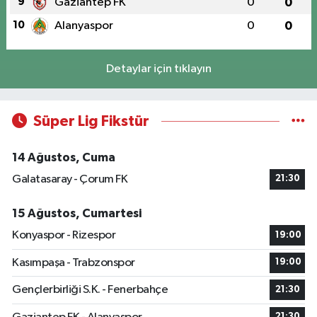
9
Gaziantep FK
0
0
10
Alanyaspor
0
0
Detaylar için tıklayın
Süper Lig Fikstür
14 Ağustos, Cuma
Galatasaray - Çorum FK
21:30
15 Ağustos, Cumartesi
Konyaspor - Rizespor
19:00
Kasımpaşa - Trabzonspor
19:00
Gençlerbirliği S.K. - Fenerbahçe
21:30
21:30