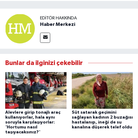
EDITÖR HAKKINDA
Haber Merkezi
Bunlar da ilginizi çekebilir
Alevlere girip tonajlı araç
Süt satarak geçimini
kullanıyorlar, hala aynı
sağlayan kadının 2 buzağısı
soruyla karşılaşıyorlar:
hastalanıp, ineği de su
'Hortumu nasıl
kanalına düşerek telef oldu
taşıyacaksınız?'