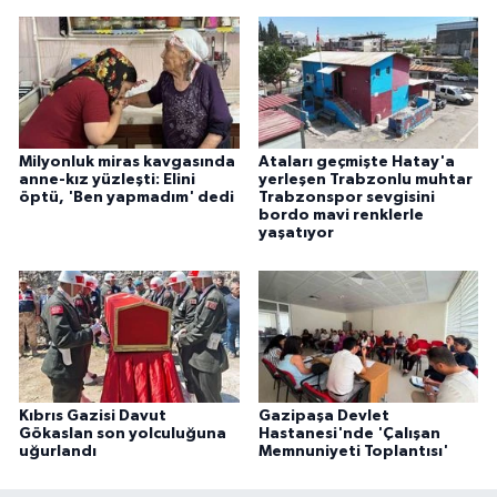
Milyonluk miras kavgasında
Ataları geçmişte Hatay'a
anne-kız yüzleşti: Elini
yerleşen Trabzonlu muhtar
öptü, 'Ben yapmadım' dedi
Trabzonspor sevgisini
bordo mavi renklerle
yaşatıyor
Kıbrıs Gazisi Davut
Gazipaşa Devlet
Gökaslan son yolculuğuna
Hastanesi'nde 'Çalışan
uğurlandı
Memnuniyeti Toplantısı'