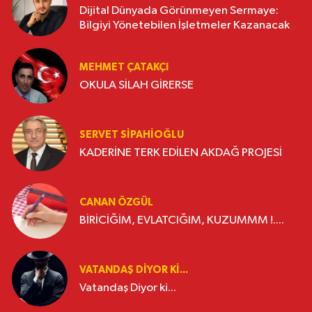
Dijital Dünyada Görünmeyen Sermaye:
Bilgiyi Yönetebilen İşletmeler Kazanacak
MEHMET ÇATAKÇI
OKULA SİLAH GİRERSE
SERVET SİPAHİOĞLU
KADERİNE TERK EDİLEN AKDAĞ PROJESİ
CANAN ÖZGÜL
BİRİCİĞİM, EVLATCIĞIM, KUZUMMM !....
VATANDAŞ DIYOR KI...
Vatandaş Diyor ki...