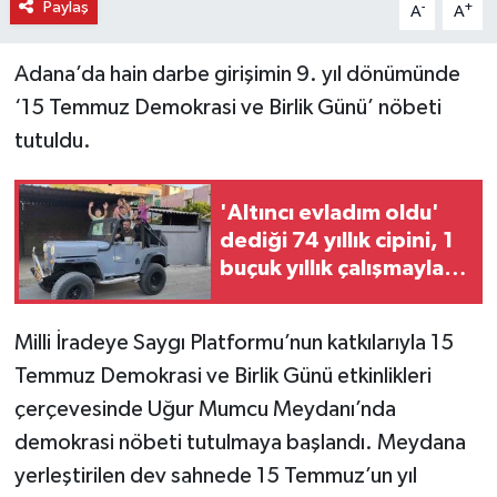
Paylaş
-
+
A
A
Adana’da hain darbe girişimin 9. yıl dönümünde
‘15 Temmuz Demokrasi ve Birlik Günü’ nöbeti
tutuldu.
'Altıncı evladım oldu'
dediği 74 yıllık cipini, 1
buçuk yıllık çalışmayla
restore etti
Milli İradeye Saygı Platformu’nun katkılarıyla 15
Temmuz Demokrasi ve Birlik Günü etkinlikleri
çerçevesinde Uğur Mumcu Meydanı’nda
demokrasi nöbeti tutulmaya başlandı. Meydana
yerleştirilen dev sahnede 15 Temmuz’un yıl