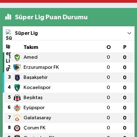
Süper Lig Puan Durumu
Süper Lig
#
Takım
O
P
1
Amed
0
0
2
Erzurumspor FK
0
0
3
Başakşehir
0
0
4
Kocaelispor
0
0
5
Beşiktaş
0
0
6
Eyüpspor
0
0
7
Galatasaray
0
0
8
Çorum FK
0
0