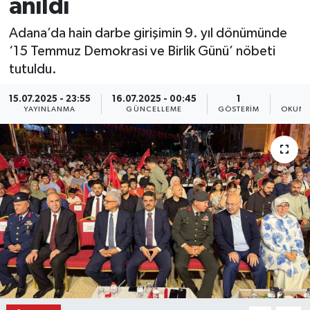
anıldı
Adana’da hain darbe girişimin 9. yıl dönümünde
‘15 Temmuz Demokrasi ve Birlik Günü’ nöbeti
tutuldu.
15.07.2025 - 23:55
16.07.2025 - 00:45
1
2
YAYINLANMA
GÜNCELLEME
GÖSTERIM
OKUNM