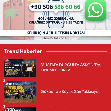
Trend Haberler
1
MUSTAFA DURGUN’A ASKON’DA
ÖNEMLİ GÖREV
2
Gökbel'de Büyük Gün Yaklaşıyor
3