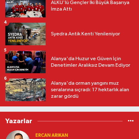
ALKÜ'lü Gençler İki Büyük Başarıya
İmza Attı
4
Syedra Antik Kenti Yenileniyor
5
Alanya'da Huzur ve Güven İçin
Denetimler Aralıksız Devam Ediyor
6
Alanya'da orman yangını muz
seralarına sıçradı: 17 hektarlık alan
zarar gördü
Yazarlar
ERCAN ARIKAN