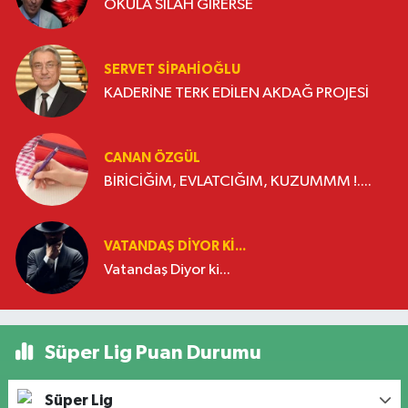
OKULA SİLAH GİRERSE
SERVET SİPAHİOĞLU
KADERİNE TERK EDİLEN AKDAĞ PROJESİ
CANAN ÖZGÜL
BİRİCİĞİM, EVLATCIĞIM, KUZUMMM !....
VATANDAŞ DIYOR KI...
Vatandaş Diyor ki...
Süper Lig Puan Durumu
Süper Lig