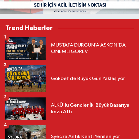
Trend Haberler
1
MUSTAFA DURGUN’A ASKON’DA
ÖNEMLİ GÖREV
2
Gökbel'de Büyük Gün Yaklaşıyor
3
ALKÜ'lü Gençler İki Büyük Başarıya
İmza Attı
4
Syedra Antik Kenti Yenileniyor