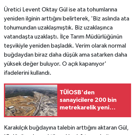
Üretici Levent Oktay Gül ise ata tohumlarına
yeniden ilginin arttığını belirterek, 'Biz aslında ata
tohumundan uzaklaşmıştık. Biz uzaklaşınca
vatandaşta uzaklaştı. İlçe Tarım Müdürlüğünün
teşvikiyle yeniden başladık. Verim olarak normal
buğdaydan biraz daha düşük ama satarken daha
yüksek değer buluyor. O açık kapanıyor'
ifadelerini kullandı.
TÜİOSB'den
sanayicilere 200 bin
metrekarelik yeni
yatırım fırsatı
Karakılçık buğdayına talebin arttığını aktaran Gül,