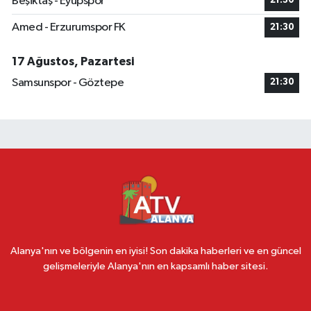
Beşiktaş - Eyüpspor
21:30
Amed - Erzurumspor FK
21:30
17 Ağustos, Pazartesi
Samsunspor - Göztepe
21:30
Alanya'nın ve bölgenin en iyisi! Son dakika haberleri ve en güncel
gelişmeleriyle Alanya'nın en kapsamlı haber sitesi.