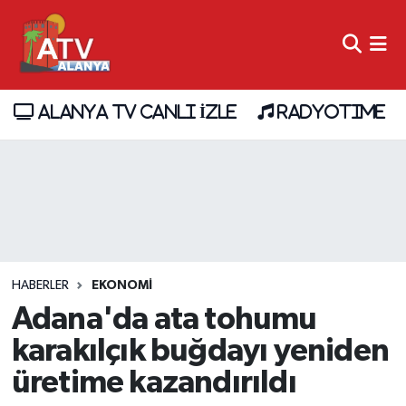
ALANYA TV CANLI İZLE
RADYOTIME
HABERLER
EKONOMİ
Adana'da ata tohumu
karakılçık buğdayı yeniden
üretime kazandırıldı