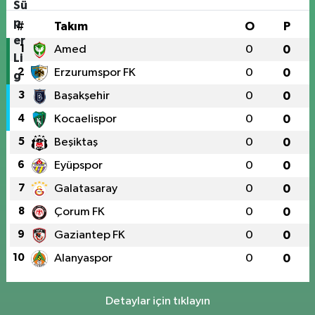
#
Takım
O
P
1
Amed
0
0
2
Erzurumspor FK
0
0
3
Başakşehir
0
0
4
Kocaelispor
0
0
5
Beşiktaş
0
0
6
Eyüpspor
0
0
7
Galatasaray
0
0
8
Çorum FK
0
0
9
Gaziantep FK
0
0
10
Alanyaspor
0
0
Detaylar için tıklayın