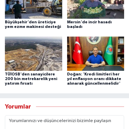
Büyükşehir'den üreticiye
Mersin'de incir hasadı
yem ezme makinesi desteği
başladı
TÜİOSB'den sanayicilere
Doğan: 'Kredi limitleri her
200 bin metrekarelik yeni
yıl enflasyon oranı dikkate
yatırım fırsatı
alınarak güncellenmelidir'
Yorumlar