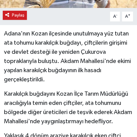
Paylaş
-
+
A
A
Adana'nın Kozan ilçesinde unutulmaya yüz tutan
ata tohumu karakılçık buğdayı, çiftçilerin girişimi
ve devlet desteği ile yeniden Çukurova
topraklarıyla buluştu. Akdam Mahallesi'nde ekimi
yapılan karakılçık buğdayının ilk hasadı
gerçekleştirildi.
Karakılçık buğdayını Kozan İlçe Tarım Müdürlüğü
aracılığıyla temin eden çiftçiler, ata tohumunu
bölgede diğer üreticileri de teşvik ederek Akdam
Mahallesi'nde yaygınlaştırmayı hedefliyor.
Yaklaşık 4 dönüm araziye karakılçık eken çiftçi