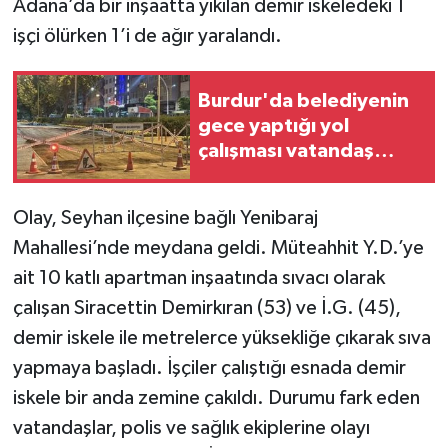
Adana’da bir inşaatta yıkılan demir iskeledeki 1
işçi ölürken 1’i de ağır yaralandı.
Burdur'da belediyenin
gece yaptığı yol
çalışması vatandaş
talebiyle polis
tarafından durduruldu
Olay, Seyhan ilçesine bağlı Yenibaraj
Mahallesi’nde meydana geldi. Müteahhit Y.D.’ye
ait 10 katlı apartman inşaatında sıvacı olarak
çalışan Siracettin Demirkıran (53) ve İ.G. (45),
demir iskele ile metrelerce yüksekliğe çıkarak sıva
yapmaya başladı. İşçiler çalıştığı esnada demir
iskele bir anda zemine çakıldı. Durumu fark eden
vatandaşlar, polis ve sağlık ekiplerine olayı