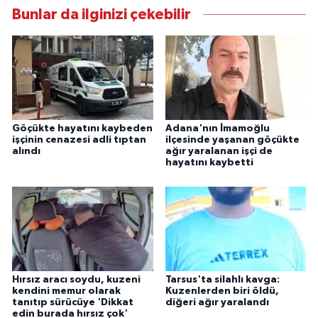
Bunlar da ilginizi çekebilir
Göçükte hayatını kaybeden
Adana'nın İmamoğlu
işçinin cenazesi adli tıptan
ilçesinde yaşanan göçükte
alındı
ağır yaralanan işçi de
hayatını kaybetti
Hırsız aracı soydu, kuzeni
Tarsus'ta silahlı kavga:
kendini memur olarak
Kuzenlerden biri öldü,
tanıtıp sürücüye 'Dikkat
diğeri ağır yaralandı
edin burada hırsız çok'