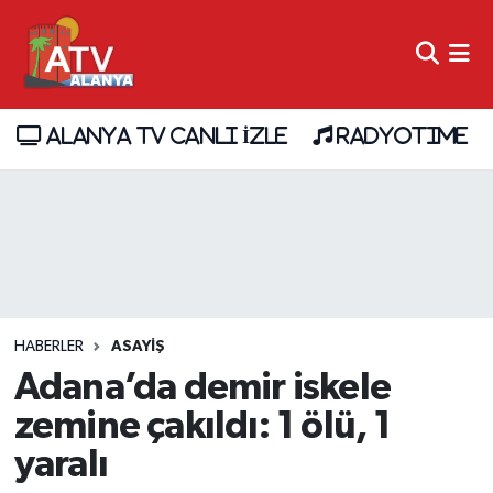
ALANYA TV CANLI İZLE
RADYOTIME
HABERLER
ASAYİŞ
Adana’da demir iskele
zemine çakıldı: 1 ölü, 1
yaralı