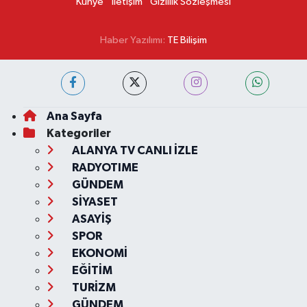
Künye
İletişim
Gizlilik Sözleşmesi
Haber Yazılımı:
TE Bilişim
Ana Sayfa
Kategoriler
ALANYA TV CANLI İZLE
RADYOTIME
GÜNDEM
SİYASET
ASAYİŞ
SPOR
EKONOMİ
EĞİTİM
TURİZM
GÜNDEM