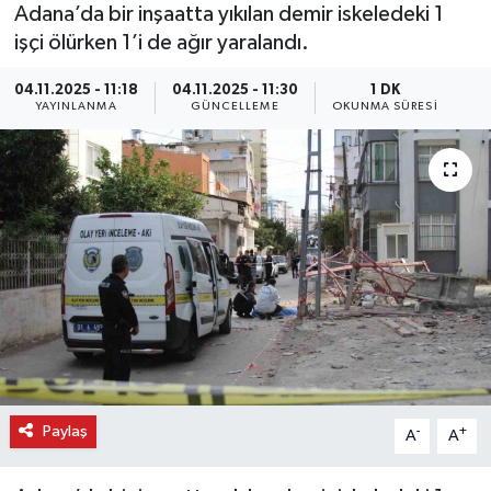
Adana’da bir inşaatta yıkılan demir iskeledeki 1
işçi ölürken 1’i de ağır yaralandı.
04.11.2025 - 11:18
04.11.2025 - 11:30
1 DK
YAYINLANMA
GÜNCELLEME
OKUNMA SÜRESI
Paylaş
-
+
A
A