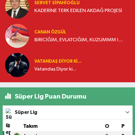
SERVET SİPAHİOĞLU
KADERİNE TERK EDİLEN AKDAĞ PROJESİ
CANAN ÖZGÜL
BİRİCİĞİM, EVLATCIĞIM, KUZUMMM !....
VATANDAŞ DIYOR KI...
Vatandaş Diyor ki...
Süper Lig Puan Durumu
Süper Lig
#
Takım
O
P