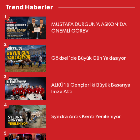
Trend Haberler
1
MUSTAFA DURGUN’A ASKON’DA
ÖNEMLİ GÖREV
2
Gökbel'de Büyük Gün Yaklaşıyor
3
ALKÜ'lü Gençler İki Büyük Başarıya
İmza Attı
4
Syedra Antik Kenti Yenileniyor
5