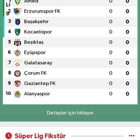
1
Amed
0
0
2
Erzurumspor FK
0
0
3
Başakşehir
0
0
4
Kocaelispor
0
0
5
Beşiktaş
0
0
6
Eyüpspor
0
0
7
Galatasaray
0
0
8
Çorum FK
0
0
9
Gaziantep FK
0
0
10
Alanyaspor
0
0
Detaylar için tıklayın
Süper Lig Fikstür