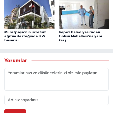
Muratpaşa'nın ücretsiz
Kepez Belediyesi'nden
eğitim desteğinde LGS
Göksu Mahallesi'ne yeni
başarısı
kreş
Yorumlar