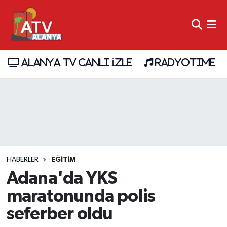
ALANYA TV CANLI İZLE
RADYOTIME
HABERLER
EĞİTİM
Adana'da YKS
maratonunda polis
seferber oldu