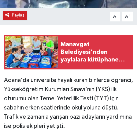
Paylaş
-
+
A
A
Manavgat
Belediyesi'nden
yaylalara kütüphane
desteği
Adana'da üniversite hayali kuran binlerce öğrenci,
Yükseköğretim Kurumları Sınavı'nın (YKS) ilk
oturumu olan Temel Yeterlilik Testi (TYT) için
sabahın erken saatlerinde okul yoluna düştü.
Trafik ve zamanla yarışan bazı adayların yardımına
ise polis ekipleri yetişti.