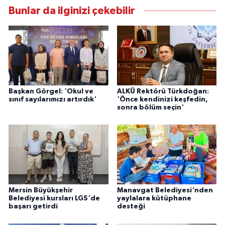
Bunlar da ilginizi çekebilir
Başkan Görgel: 'Okul ve
ALKÜ Rektörü Türkdoğan:
sınıf sayılarımızı artırdık'
'Önce kendinizi keşfedin,
sonra bölüm seçin'
Mersin Büyükşehir
Manavgat Belediyesi'nden
Belediyesi kursları LGS'de
yaylalara kütüphane
başarı getirdi
desteği