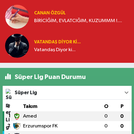
CANAN ÖZGÜL
BİRİCİĞİM, EVLATCIĞIM, KUZUMMM !....
VATANDAŞ DIYOR KI...
Vatandaş Diyor ki...
Süper Lig Puan Durumu
Süper Lig
#
Takım
O
P
1
Amed
0
0
2
Erzurumspor FK
0
0