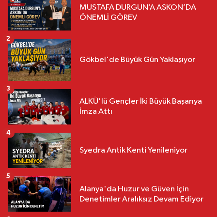
MUSTAFA DURGUN’A ASKON’DA
ÖNEMLİ GÖREV
2
Gökbel'de Büyük Gün Yaklaşıyor
3
ALKÜ'lü Gençler İki Büyük Başarıya
İmza Attı
4
Syedra Antik Kenti Yenileniyor
5
Alanya'da Huzur ve Güven İçin
Denetimler Aralıksız Devam Ediyor