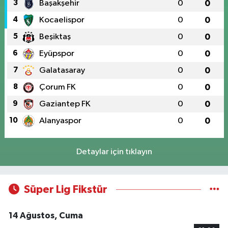
3
Başakşehir
0
0
4
Kocaelispor
0
0
5
Beşiktaş
0
0
6
Eyüpspor
0
0
7
Galatasaray
0
0
8
Çorum FK
0
0
9
Gaziantep FK
0
0
10
Alanyaspor
0
0
Detaylar için tıklayın
Süper Lig Fikstür
14 Ağustos, Cuma