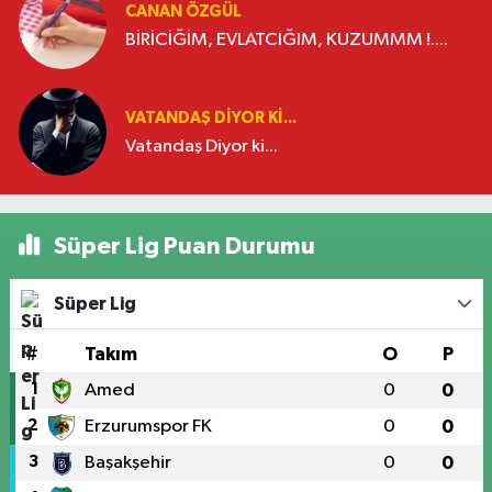
CANAN ÖZGÜL
BİRİCİĞİM, EVLATCIĞIM, KUZUMMM !....
VATANDAŞ DIYOR KI...
Vatandaş Diyor ki...
Süper Lig Puan Durumu
Süper Lig
#
Takım
O
P
1
Amed
0
0
2
Erzurumspor FK
0
0
3
Başakşehir
0
0