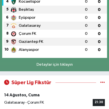
4
Kocaelispor
0
0
5
Beşiktaş
0
0
6
Eyüpspor
0
0
7
Galatasaray
0
0
8
Çorum FK
0
0
9
Gaziantep FK
0
0
10
Alanyaspor
0
0
Detaylar için tıklayın
Süper Lig Fikstür
14 Ağustos, Cuma
Galatasaray - Çorum FK
21:30