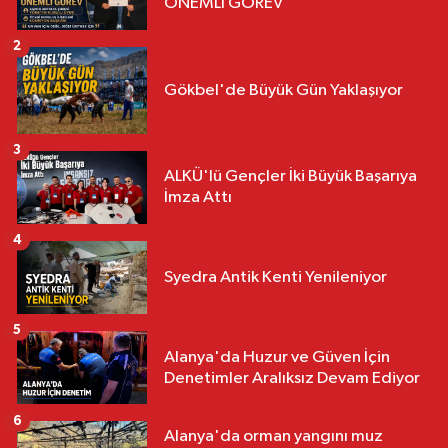
ÖNEMLİ GÖREV
2
Gökbel'de Büyük Gün Yaklaşıyor
3
ALKÜ'lü Gençler İki Büyük Başarıya
İmza Attı
4
Syedra Antik Kenti Yenileniyor
5
Alanya'da Huzur ve Güven İçin
Denetimler Aralıksız Devam Ediyor
6
Alanya'da orman yangını muz