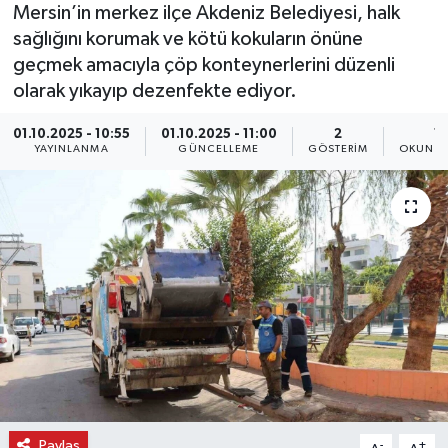
Mersin’in merkez ilçe Akdeniz Belediyesi, halk
sağlığını korumak ve kötü kokuların önüne
geçmek amacıyla çöp konteynerlerini düzenli
olarak yıkayıp dezenfekte ediyor.
01.10.2025 - 10:55
01.10.2025 - 11:00
2
1 
YAYINLANMA
GÜNCELLEME
GÖSTERIM
OKUNMA
Paylaş
-
+