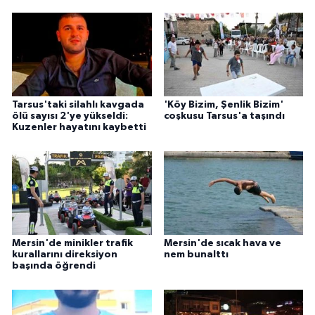
Tarsus'taki silahlı kavgada
'Köy Bizim, Şenlik Bizim'
ölü sayısı 2'ye yükseldi:
coşkusu Tarsus'a taşındı
Kuzenler hayatını kaybetti
Mersin'de minikler trafik
Mersin'de sıcak hava ve
kurallarını direksiyon
nem bunalttı
başında öğrendi