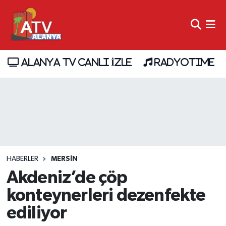
ALANYA TV CANLI İZLE
RADYOTIME
HABERLER
MERSIN
Akdeniz’de çöp
konteynerleri dezenfekte
ediliyor