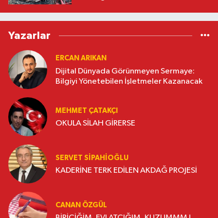
Yazarlar
ERCAN ARIKAN
Dijital Dünyada Görünmeyen Sermaye:
Bilgiyi Yönetebilen İşletmeler Kazanacak
MEHMET ÇATAKÇI
OKULA SİLAH GİRERSE
SERVET SİPAHİOĞLU
KADERİNE TERK EDİLEN AKDAĞ PROJESİ
CANAN ÖZGÜL
BİRİCİĞİM, EVLATCIĞIM, KUZUMMM !....