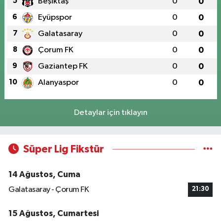
5
Beşiktaş
0
0
6
Eyüpspor
0
0
7
Galatasaray
0
0
8
Çorum FK
0
0
9
Gaziantep FK
0
0
10
Alanyaspor
0
0
Detaylar için tıklayın
Süper Lig Fikstür
14 Ağustos, Cuma
Galatasaray - Çorum FK
21:30
15 Ağustos, Cumartesi