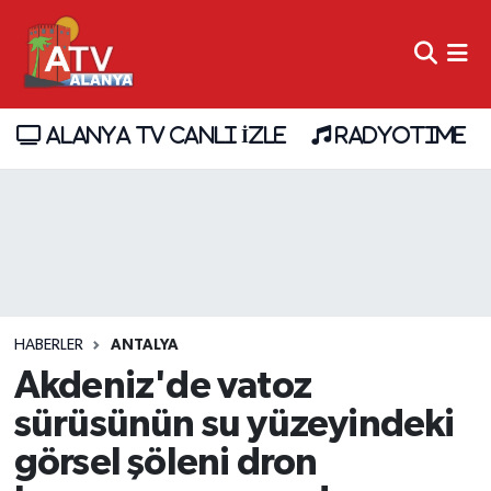
ALANYA TV CANLI İZLE
RADYOTIME
HABERLER
ANTALYA
Akdeniz'de vatoz
sürüsünün su yüzeyindeki
görsel şöleni dron