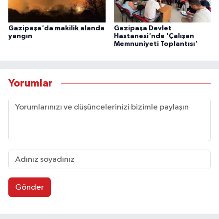
Gazipaşa'da makilik alanda
Gazipaşa Devlet
yangın
Hastanesi'nde 'Çalışan
Memnuniyeti Toplantısı'
Yorumlar
Gönder