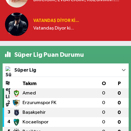
VATANDAŞ DIYOR KI...
Vatandaş Diyor ki...
Süper Lig Puan Durumu
Süper Lig
#
Takım
O
P
1
Amed
0
0
2
Erzurumspor FK
0
0
3
Başakşehir
0
0
4
Kocaelispor
0
0