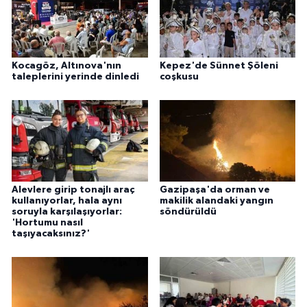
Kocagöz, Altınova'nın
Kepez'de Sünnet Şöleni
taleplerini yerinde dinledi
coşkusu
Alevlere girip tonajlı araç
Gazipaşa'da orman ve
kullanıyorlar, hala aynı
makilik alandaki yangın
soruyla karşılaşıyorlar:
söndürüldü
'Hortumu nasıl
taşıyacaksınız?'