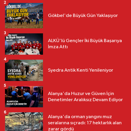
2
Gökbel'de Büyük Gün Yaklaşıyor
3
ALKÜ'lü Gençler İki Büyük Başarıya
İmza Attı
4
Syedra Antik Kenti Yenileniyor
5
Alanya'da Huzur ve Güven İçin
Denetimler Aralıksız Devam Ediyor
6
Alanya'da orman yangını muz
seralarına sıçradı: 17 hektarlık alan
zarar gördü