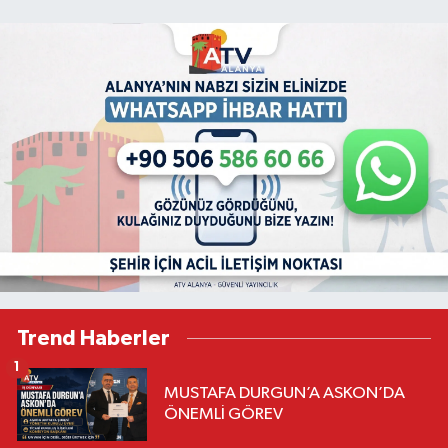
Trend Haberler
1
MUSTAFA DURGUN’A ASKON’DA
ÖNEMLİ GÖREV