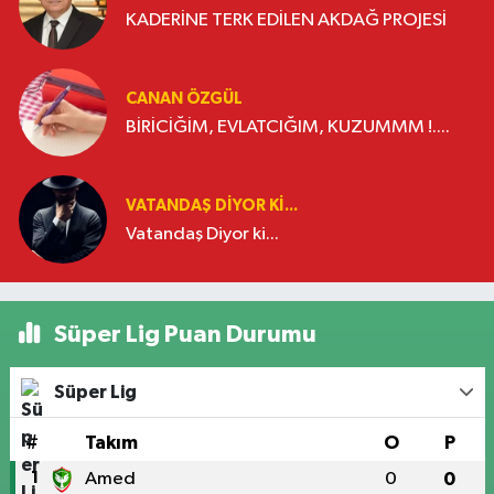
KADERİNE TERK EDİLEN AKDAĞ PROJESİ
CANAN ÖZGÜL
BİRİCİĞİM, EVLATCIĞIM, KUZUMMM !....
VATANDAŞ DIYOR KI...
Vatandaş Diyor ki...
Süper Lig Puan Durumu
Süper Lig
#
Takım
O
P
1
Amed
0
0