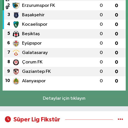
2
Erzurumspor FK
0
0
3
Başakşehir
0
0
4
Kocaelispor
0
0
5
Beşiktaş
0
0
6
Eyüpspor
0
0
7
Galatasaray
0
0
8
Çorum FK
0
0
9
Gaziantep FK
0
0
10
Alanyaspor
0
0
Detaylar için tıklayın
Süper Lig Fikstür