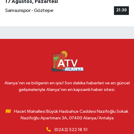
17 Ağustos, Pazartesi
Samsunspor - Göztepe
21:30
Alanya'nın ve bölgenin en iyisi! Son dakika haberleri ve en güncel
gelişmeleriyle Alanya'nın en kapsamlı haber sitesi.
Hacet Mahallesi Büyük Hasbahçe Caddesi Nazifoğlu Sokak
Nazifoğlu Apartmanı 3A, 07400 Alanya/Antalya
(0242) 522 18 51