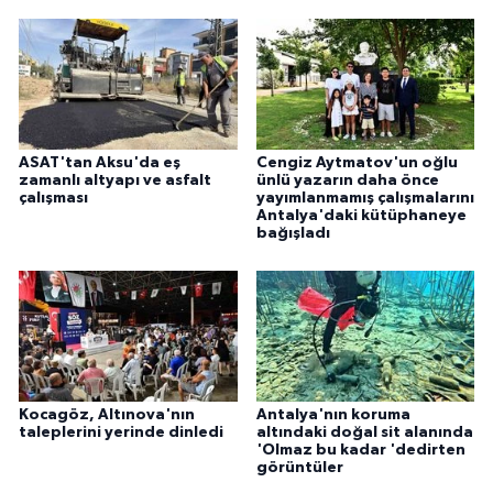
ASAT'tan Aksu'da eş
Cengiz Aytmatov'un oğlu
zamanlı altyapı ve asfalt
ünlü yazarın daha önce
çalışması
yayımlanmamış çalışmalarını
Antalya'daki kütüphaneye
bağışladı
Kocagöz, Altınova'nın
Antalya'nın koruma
taleplerini yerinde dinledi
altındaki doğal sit alanında
'Olmaz bu kadar 'dedirten
görüntüler