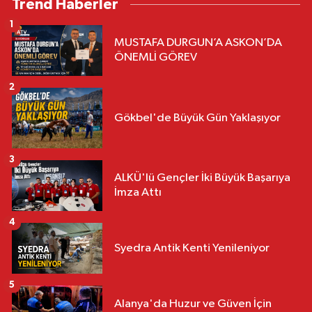
Trend Haberler
1
MUSTAFA DURGUN’A ASKON’DA
ÖNEMLİ GÖREV
2
Gökbel'de Büyük Gün Yaklaşıyor
3
ALKÜ'lü Gençler İki Büyük Başarıya
İmza Attı
4
Syedra Antik Kenti Yenileniyor
5
Alanya'da Huzur ve Güven İçin