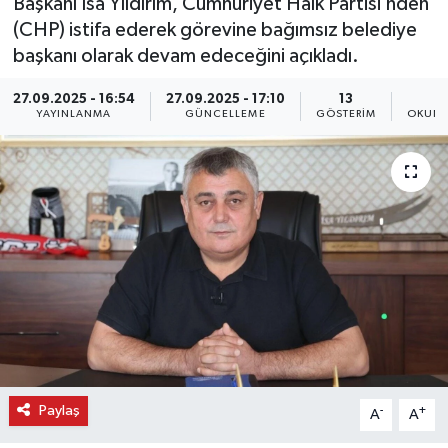
Başkanı İsa Yıldırım, Cumhuriyet Halk Partisi’nden
(CHP) istifa ederek görevine bağımsız belediye
başkanı olarak devam edeceğini açıkladı.
27.09.2025 - 16:54
27.09.2025 - 17:10
13
YAYINLANMA
GÜNCELLEME
GÖSTERIM
OKUNM
Paylaş
-
+
A
A