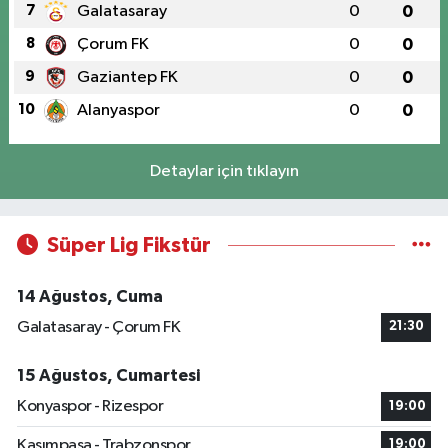
7
Galatasaray
0
0
8
Çorum FK
0
0
9
Gaziantep FK
0
0
10
Alanyaspor
0
0
Detaylar için tıklayın
Süper Lig Fikstür
14 Ağustos, Cuma
Galatasaray - Çorum FK
21:30
15 Ağustos, Cumartesi
Konyaspor - Rizespor
19:00
Kasımpaşa - Trabzonspor
19:00