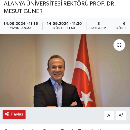
ALANYA ÜNİVERSİTESİ REKTÖRÜ PROF. DR.
MESUT GÜNER
14.09.2024 - 11:16
14.09.2024 - 11:30
3
6
YAYINLANMA
GÜNCELLEME
PAYLAŞIM
GÖSTER
Paylaş
-
+
A
A