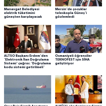
Manavgat Belediyesi
Mersin'de çocuklar
elektrik tüketimini
teleskopla Güneş'i
güneşten karşılayacak
gözlemledi
ALTSO Başkanı Erdem'den
Osmaniyeli öğrenciler
'Elektronik İlan Doğrulama
TEKNOFEST için SİHA
Sistemi' çağrısı: 'Doğrulama
geliştiriyor
kodu sistemi getirilmeli'