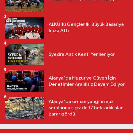
3
ALKÜ'lü Gençler İki Büyük Başarıya
İmza Attı
4
Syedra Antik Kenti Yenileniyor
5
Alanya'da Huzur ve Güven İçin
Denetimler Aralıksız Devam Ediyor
6
Alanya'da orman yangını muz
seralarına sıçradı: 17 hektarlık alan
zarar gördü