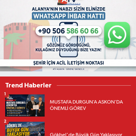
Trend Haberler
1
MUSTAFA DURGUN’A ASKON’DA
ÖNEMLİ GÖREV
2
Gökbel'de Büyük Gün Yaklaşıyor