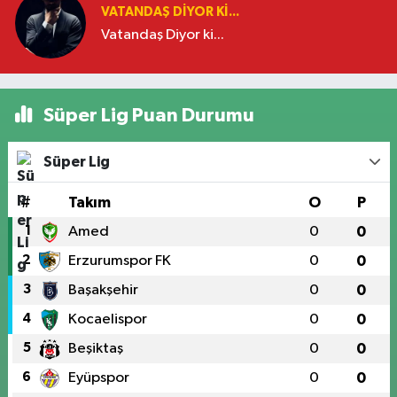
VATANDAŞ DIYOR KI...
Vatandaş Diyor ki...
Süper Lig Puan Durumu
Süper Lig
#
Takım
O
P
1
Amed
0
0
2
Erzurumspor FK
0
0
3
Başakşehir
0
0
4
Kocaelispor
0
0
5
Beşiktaş
0
0
6
Eyüpspor
0
0