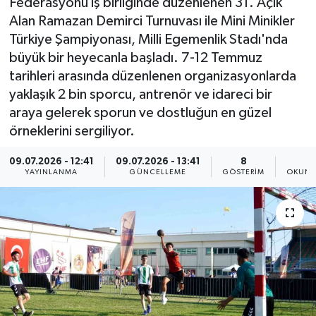
Federasyonu iş birliğinde düzenlenen 31. Açık
Alan Ramazan Demirci Turnuvası ile Mini Minikler
Türkiye Şampiyonası, Milli Egemenlik Stadı'nda
büyük bir heyecanla başladı. 7-12 Temmuz
tarihleri arasında düzenlenen organizasyonlarda
yaklaşık 2 bin sporcu, antrenör ve idareci bir
araya gelerek sporun ve dostluğun en güzel
örneklerini sergiliyor.
09.07.2026 - 12:41
09.07.2026 - 13:41
8
2
YAYINLANMA
GÜNCELLEME
GÖSTERIM
OKUNM