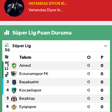
VATANDAŞ DIYOR KI...
Vatandaş Diyor ki...
Süper Lig Puan Durumu
Süper Lig
#
Takım
O
P
1
Amed
0
0
2
Erzurumspor FK
0
0
3
Başakşehir
0
0
4
Kocaelispor
0
0
5
Beşiktaş
0
0
6
Eyüpspor
0
0