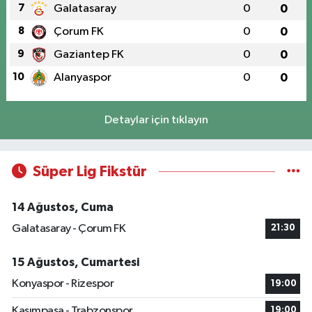
7
Galatasaray
0
0
8
Çorum FK
0
0
9
Gaziantep FK
0
0
10
Alanyaspor
0
0
Detaylar için tıklayın
Süper Lig Fikstür
14 Ağustos, Cuma
Galatasaray - Çorum FK
21:30
15 Ağustos, Cumartesi
Konyaspor - Rizespor
19:00
Kasımpaşa - Trabzonspor
19:00