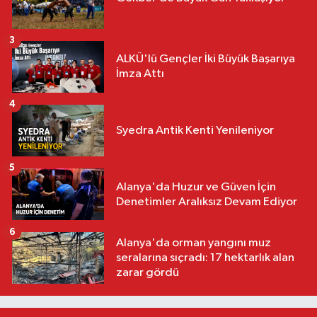
3
ALKÜ'lü Gençler İki Büyük Başarıya
İmza Attı
4
Syedra Antik Kenti Yenileniyor
5
Alanya'da Huzur ve Güven İçin
Denetimler Aralıksız Devam Ediyor
6
Alanya'da orman yangını muz
seralarına sıçradı: 17 hektarlık alan
zarar gördü