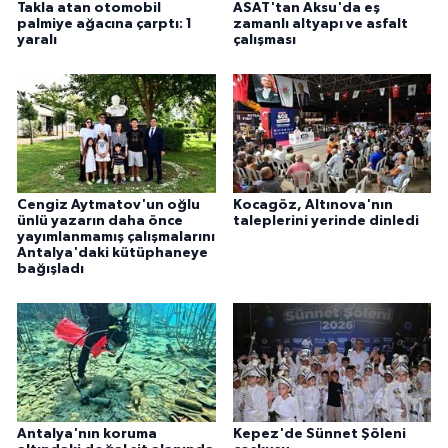
Takla atan otomobil
ASAT'tan Aksu'da eş
palmiye ağacına çarptı: 1
zamanlı altyapı ve asfalt
yaralı
çalışması
Cengiz Aytmatov'un oğlu
Kocagöz, Altınova'nın
ünlü yazarın daha önce
taleplerini yerinde dinledi
yayımlanmamış çalışmalarını
Antalya'daki kütüphaneye
bağışladı
Antalya'nın koruma
Kepez'de Sünnet Şöleni