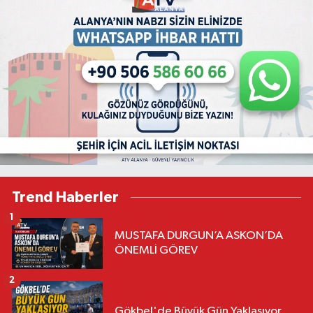
Trend Haberler
1
MUSTAFA DURGUN’A ASKON’DA
ÖNEMLİ GÖREV
2
Gökbel'de Büyük Gün Yaklaşıyor