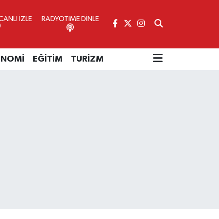
ANLI İZLE
RADYOTIME DİNLE
ONOMİ
EĞİTİM
TURİZM