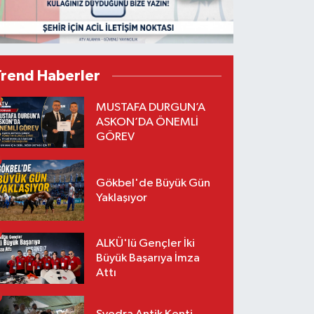
Trend Haberler
MUSTAFA DURGUN’A
ASKON’DA ÖNEMLİ
GÖREV
Gökbel'de Büyük Gün
Yaklaşıyor
ALKÜ'lü Gençler İki
Büyük Başarıya İmza
Attı