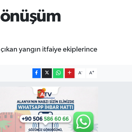
i dönüşüm
çıkan yangın itfaiye ekiplerince
-
+
A
A