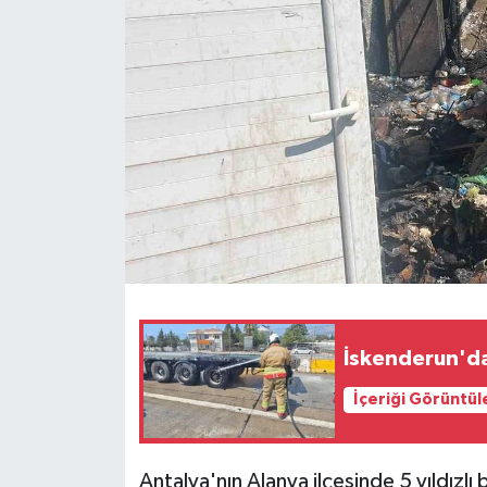
İskenderun'da 
İçeriği Görüntül
Antalya'nın Alanya ilçesinde 5 yıldızl