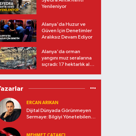
Syedra Antik Kenti
Yenileniyor
Alanya'da Huzur ve
Güven İçin Denetimler
Aralıksız Devam Ediyor
Alanya'da orman
yangını muz seralarına
sıçradı: 17 hektarlık alan
zarar gördü
Yazarlar
ERCAN ARIKAN
Dijital Dünyada Görünmeyen
Sermaye: Bilgiyi Yönetebilen
İşletmeler Kazanacak
MEHMET ÇATAKÇI