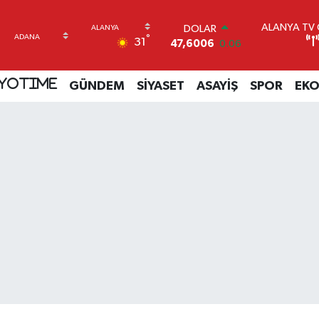
ALANYA TV C
DOLAR
°
31
47,6006
0.06
EURO
55,0250
0.02
YOTIME
GÜNDEM
SİYASET
ASAYİŞ
SPOR
EK
STERLİN
64,2398
0.2
GRAM ALTIN
6513.94
0.32
BİST100
13.768
48
BITCOIN
64.602,05
0.69