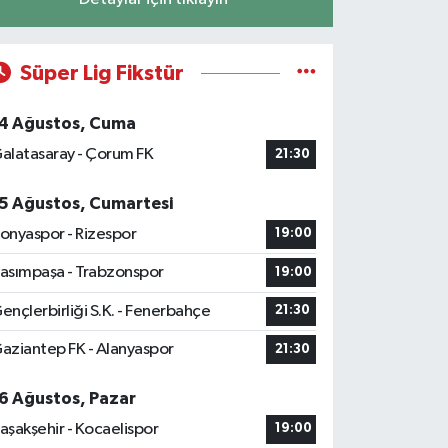
Süper Lig Fikstür
4 Ağustos, Cuma
alatasaray - Çorum FK
21:30
5 Ağustos, Cumartesi
onyaspor - Rizespor
19:00
asımpaşa - Trabzonspor
19:00
ençlerbirliği S.K. - Fenerbahçe
21:30
aziantep FK - Alanyaspor
21:30
6 Ağustos, Pazar
aşakşehir - Kocaelispor
19:00