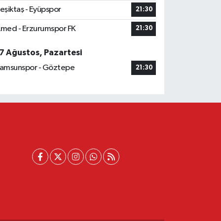
eşiktaş - Eyüpspor
21:30
med - Erzurumspor FK
21:30
7 Ağustos, Pazartesi
amsunspor - Göztepe
21:30