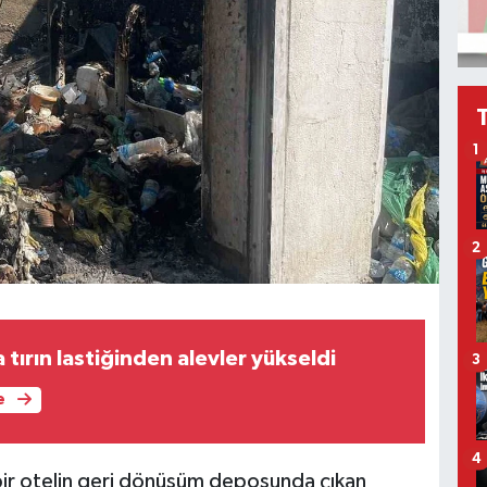
1
2
tırın lastiğinden alevler yükseldi
3
e
4
ı bir otelin geri dönüşüm deposunda çıkan