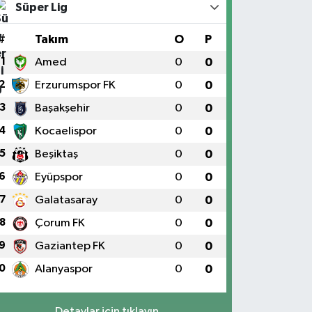
Süper Lig
#
Takım
O
P
1
Amed
0
0
2
Erzurumspor FK
0
0
3
Başakşehir
0
0
4
Kocaelispor
0
0
5
Beşiktaş
0
0
6
Eyüpspor
0
0
7
Galatasaray
0
0
8
Çorum FK
0
0
9
Gaziantep FK
0
0
0
Alanyaspor
0
0
Detaylar için tıklayın