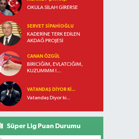
OKULA SİLAH GİRERSE
SERVET SİPAHİOĞLU
KADERİNE TERK EDİLEN
AKDAĞ PROJESİ
CANAN ÖZGÜL
BİRİCİĞİM, EVLATCIĞIM,
KUZUMMM !....
VATANDAŞ DIYOR KI...
Vatandaş Diyor ki...
Süper Lig Puan Durumu