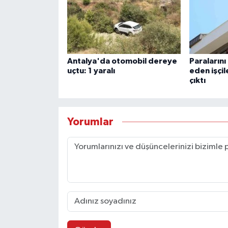
Antalya'da otomobil dereye
Paralarını
uçtu: 1 yaralı
eden işçil
çıktı
Yorumlar