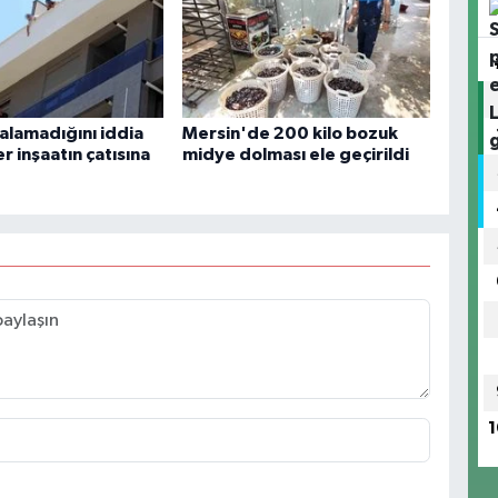
 alamadığını iddia
Mersin'de 200 kilo bozuk
er inşaatın çatısına
midye dolması ele geçirildi
1