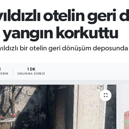
ıldızlı otelin ger
yangın korkuttu
yıldızlı bir otelin geri dönüşüm deposunda 
2
1 DK
ERIM
OKUNMA SÜRESI