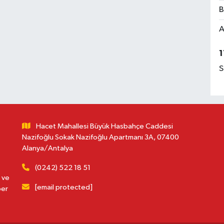
B
A
1
S
Hacet Mahallesi Büyük Hasbahçe Caddesi
Nazifoğlu Sokak Nazifoğlu Apartmanı 3A, 07400
Alanya/Antalya
(0242) 522 18 51
 ve
[email protected]
ber