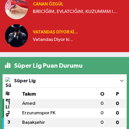
CANAN ÖZGÜL
BİRİCİĞİM, EVLATCIĞIM, KUZUMMM !....
VATANDAŞ DIYOR KI...
Vatandaş Diyor ki...
Süper Lig Puan Durumu
Süper Lig
#
Takım
O
P
1
Amed
0
0
2
Erzurumspor FK
0
0
3
Başakşehir
0
0