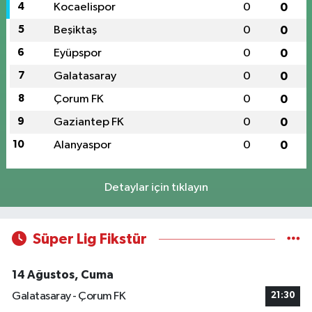
4
Kocaelispor
0
0
5
Beşiktaş
0
0
6
Eyüpspor
0
0
7
Galatasaray
0
0
8
Çorum FK
0
0
9
Gaziantep FK
0
0
10
Alanyaspor
0
0
Detaylar için tıklayın
Süper Lig Fikstür
14 Ağustos, Cuma
Galatasaray - Çorum FK
21:30