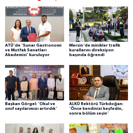
ATÜ'de 'Sunar Gastronomi
Mersin'de minikler trafik
ve Mutfak Sanatları
kurallarını direksiyon
Akademisi' kuruluyor
başında öğrendi
Başkan Görgel: 'Okul ve
ALKÜ Rektörü Türkdoğan:
sınıf sayılarımızı artırdık'
'Önce kendinizi keşfedin,
sonra bölüm seçin'