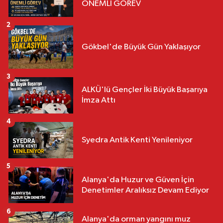
ÖNEMLİ GÖREV
2
Gökbel'de Büyük Gün Yaklaşıyor
3
ALKÜ'lü Gençler İki Büyük Başarıya
İmza Attı
4
Syedra Antik Kenti Yenileniyor
5
Alanya'da Huzur ve Güven İçin
Denetimler Aralıksız Devam Ediyor
6
Alanya'da orman yangını muz