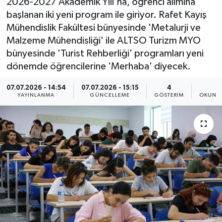
2026-2027 Akademik Yılı'na, öğrenci alımına
başlanan iki yeni program ile giriyor. Rafet Kayış
Mühendislik Fakültesi bünyesinde 'Metalurji ve
Malzeme Mühendisliği' ile ALTSO Turizm MYO
bünyesinde 'Turist Rehberliği' programları yeni
dönemde öğrencilerine 'Merhaba' diyecek.
07.07.2026 - 14:54
07.07.2026 - 15:15
4
2
YAYINLANMA
GÜNCELLEME
GÖSTERIM
OKUNMA