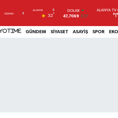
ALANYA TV C
DOLAR
°
32
47,7069
0.17
EURO
55,0265
0.01
YOTIME
GÜNDEM
SİYASET
ASAYİŞ
SPOR
EK
STERLİN
64,1897
0.02
GRAM ALTIN
6618.49
2.12
BİST100
13.887
64
BITCOIN
64.360,53
-0.76