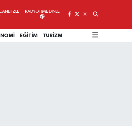
ANLI İZLE
RADYOTIME DİNLE
ONOMİ
EĞİTİM
TURİZM