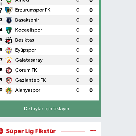
Amed
0
0
2
Erzurumspor FK
0
0
3
Başakşehir
0
0
4
Kocaelispor
0
0
5
Beşiktaş
0
0
6
Eyüpspor
0
0
7
Galatasaray
0
0
8
Çorum FK
0
0
9
Gaziantep FK
0
0
0
Alanyaspor
0
0
Detaylar için tıklayın
Süper Lig Fikstür