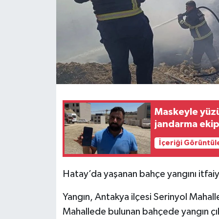
Maskeyle yüzü
jandarma eki
İçeriği Görüntül
Hatay’da yaşanan bahçe yangını itfaiy
Yangın, Antakya ilçesi Serinyol Mahal
Mahallede bulunan bahçede yangın çıkt