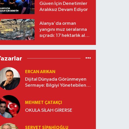
Güven İçin Denetimler
Aralıksız Devam Ediyor
Alanya'da orman
yangını muz seralarına
sıçradı: 17 hektarlık alan
zarar gördü
Yazarlar
ERCAN ARIKAN
Dijital Dünyada Görünmeyen
Sermaye: Bilgiyi Yönetebilen
İşletmeler Kazanacak
MEHMET ÇATAKÇI
OKULA SİLAH GİRERSE
SERVET SİPAHİOĞLU