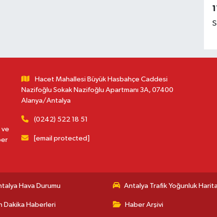
1
S
Hacet Mahallesi Büyük Hasbahçe Caddesi
Nazifoğlu Sokak Nazifoğlu Apartmanı 3A, 07400
Alanya/Antalya
(0242) 522 18 51
 ve
[email protected]
ber
ntalya Hava Durumu
Antalya Trafik Yoğunluk Harita
 Dakika Haberleri
Haber Arşivi