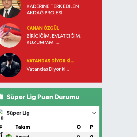
KADERİNE TERK EDİLEN
AKDAĞ PROJESİ
CANAN ÖZGÜL
BİRİCİĞİM, EVLATCIĞIM,
KUZUMMM !....
VATANDAŞ DIYOR KI...
Vatandaş Diyor ki...
Süper Lig Puan Durumu
Süper Lig
#
Takım
O
P
1