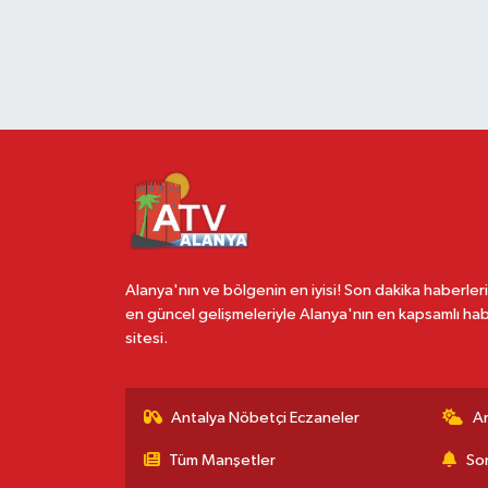
Alanya'nın ve bölgenin en iyisi! Son dakika haberleri
en güncel gelişmeleriyle Alanya'nın en kapsamlı ha
sitesi.
Antalya Nöbetçi Eczaneler
A
Tüm Manşetler
Son