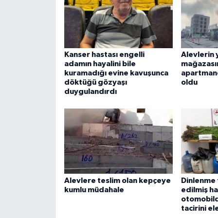
Kanser hastası engelli
Alevlerin 
adamın hayalini bile
mağazası
kuramadığı evine kavuşunca
apartman
döktüğü gözyaşı
oldu
duygulandırdı
Alevlere teslim olan kepçeye
Dinlenme 
kumlu müdahale
edilmiş ha
otomobilde
tacirini el