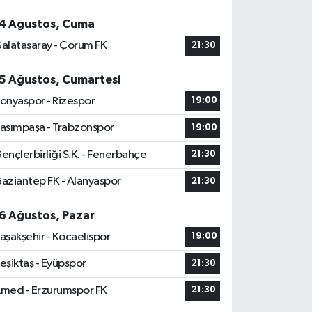
4 Ağustos, Cuma
alatasaray - Çorum FK
21:30
5 Ağustos, Cumartesi
onyaspor - Rizespor
19:00
asımpaşa - Trabzonspor
19:00
ençlerbirliği S.K. - Fenerbahçe
21:30
aziantep FK - Alanyaspor
21:30
6 Ağustos, Pazar
aşakşehir - Kocaelispor
19:00
eşiktaş - Eyüpspor
21:30
med - Erzurumspor FK
21:30