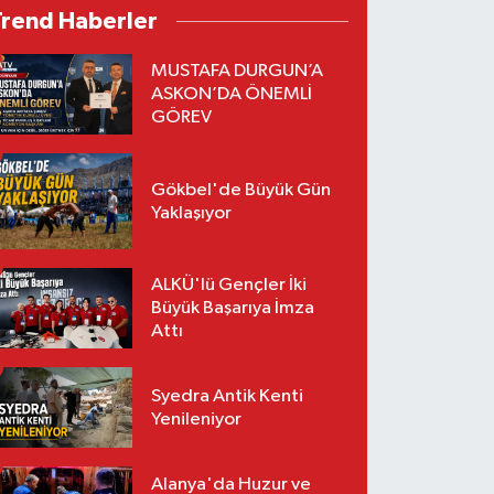
Trend Haberler
MUSTAFA DURGUN’A
ASKON’DA ÖNEMLİ
GÖREV
Gökbel'de Büyük Gün
Yaklaşıyor
ALKÜ'lü Gençler İki
Büyük Başarıya İmza
Attı
Syedra Antik Kenti
Yenileniyor
Alanya'da Huzur ve