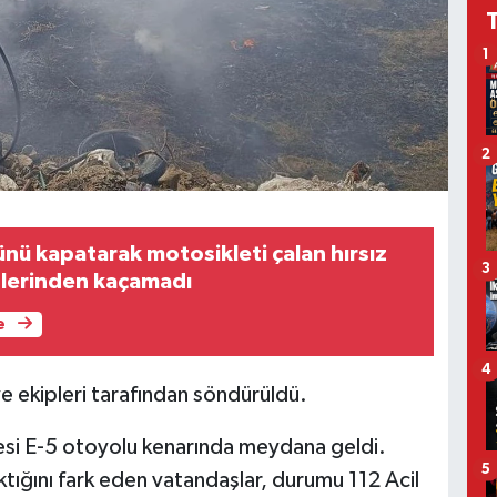
1
2
nü kapatarak motosikleti çalan hırsız
3
plerinden kaçamadı
e
4
e ekipleri tarafından söndürüldü.
lesi E-5 otoyolu kenarında meydana geldi.
5
ığını fark eden vatandaşlar, durumu 112 Acil