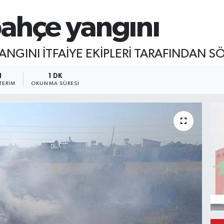
ahçe yangını
NGINI İTFAİYE EKİPLERİ TARAFINDAN 
1
1 DK
TERIM
OKUNMA SÜRESI