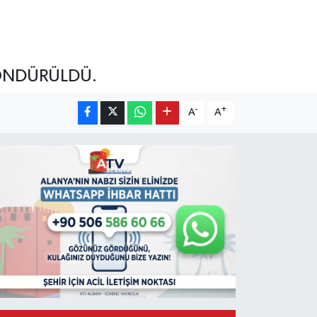
SÖNDÜRÜLDÜ.
-
+
A
A