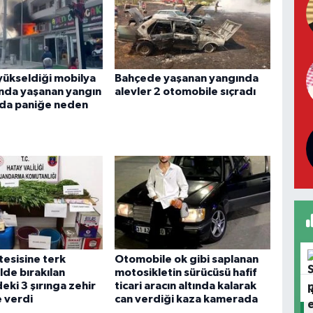
yükseldiği mobilya
Bahçede yaşanan yangında
nda yaşanan yangın
alevler 2 otomobile sıçradı
da paniğe neden
tesisine terk
Otomobile ok gibi saplanan
lde bırakılan
motosikletin sürücüsü hafif
ki 3 şırınga zehir
ticari aracın altında kalarak
e verdi
can verdiği kaza kamerada