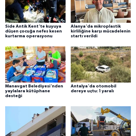
Side Antik Kent'te kuyuya
Alanya'da mikroplastik
düşen çocuğa nefes kesen
kirliliğine karşı mücadelenin
kurtarma operasyonu
startı verildi
Manavgat Belediyesi'nden
Antalya'da otomobil
yaylalara kütüphane
dereye uçtu: 1 yaralı
desteği