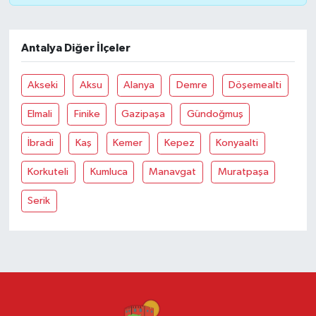
Antalya Diğer İlçeler
Akseki
Aksu
Alanya
Demre
Döşemealti
Elmali
Finike
Gazipaşa
Gündoğmuş
İbradi
Kaş
Kemer
Kepez
Konyaalti
Korkuteli
Kumluca
Manavgat
Muratpaşa
Serik