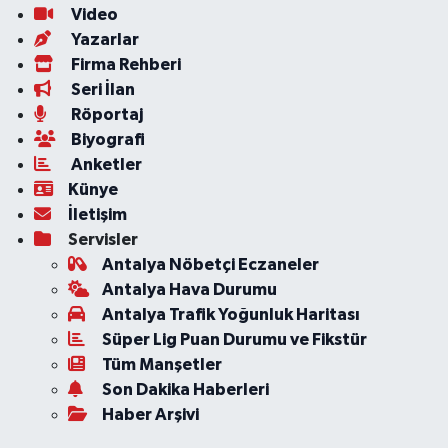
Video
Yazarlar
Firma Rehberi
Seri İlan
Röportaj
Biyografi
Anketler
Künye
İletişim
Servisler
Antalya Nöbetçi Eczaneler
Antalya Hava Durumu
Antalya Trafik Yoğunluk Haritası
Süper Lig Puan Durumu ve Fikstür
Tüm Manşetler
Son Dakika Haberleri
Haber Arşivi