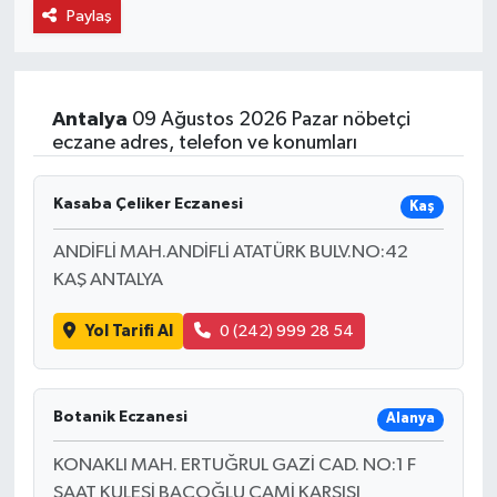
Paylaş
Antalya
09 Ağustos 2026 Pazar nöbetçi
eczane adres, telefon ve konumları
Kasaba Çeliker Eczanesi
Kaş
ANDİFLİ MAH.ANDİFLİ ATATÜRK BULV.NO:42
KAŞ ANTALYA
Yol Tarifi Al
0 (242) 999 28 54
Botanik Eczanesi
Alanya
KONAKLI MAH. ERTUĞRUL GAZİ CAD. NO:1 F
SAAT KULESİ BACOĞLU CAMİ KARŞISI