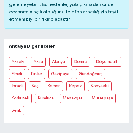
gelemeyebilir. Bu nedenle, yola çıkmadan önce
eczanenin açık olduğunu telefon aracılığıyla teyit
etmeniz iyi bir fikir olacaktır.
Antalya Diğer İlçeler
Akseki
Aksu
Alanya
Demre
Döşemealti
Elmali
Finike
Gazipaşa
Gündoğmuş
İbradi
Kaş
Kemer
Kepez
Konyaalti
Korkuteli
Kumluca
Manavgat
Muratpaşa
Serik