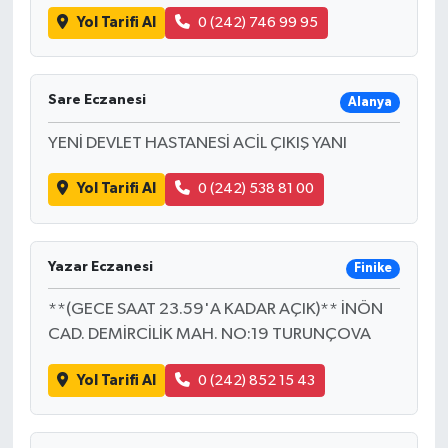
Yol Tarifi Al
0 (242) 746 99 95
Sare Eczanesi
Alanya
YENİ DEVLET HASTANESİ ACİL ÇIKIŞ YANI
Yol Tarifi Al
0 (242) 538 81 00
Yazar Eczanesi
Finike
**(GECE SAAT 23.59'A KADAR AÇIK)** İNÖN
CAD. DEMİRCİLİK MAH. NO:19 TURUNÇOVA
Yol Tarifi Al
0 (242) 852 15 43