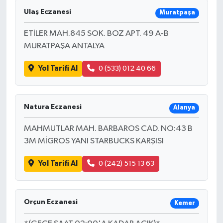
Ulaş Eczanesi
Muratpaşa
ETİLER MAH.845 SOK. BOZ APT. 49 A-B
MURATPAŞA ANTALYA
Yol Tarifi Al
0 (533) 012 40 66
Natura Eczanesi
Alanya
MAHMUTLAR MAH. BARBAROS CAD. NO:43 B
3M MİGROS YANI STARBUCKS KARŞISI
Yol Tarifi Al
0 (242) 515 13 63
Orçun Eczanesi
Kemer