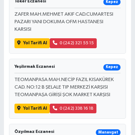
Toker Eczanesi
Kepez
ZAFER MAH.MEHMET AKIF CAD.CUMARTESI
PAZARI YANI DOKUMA OFM HASTANESI
KARSISI
Yol Tarifi Al
0 (242) 321 55 15
Yeşilırmak Eczanesi
Kepez
TEOMANPASA MAH.NECİP FAZIL KISAKÜREK
CAD. NO:12 B ŞELALE TIP MERKEZİ KARŞISI
TEOMANPAŞA GİRİŞİ ŞOK MARKET KARŞISI
Yol Tarifi Al
0 (242) 338 16 18
Özyılmaz Eczanesi
Manavgat