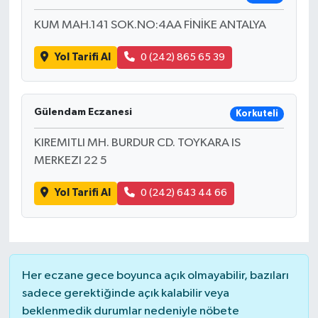
KUM MAH.141 SOK.NO:4AA FİNİKE ANTALYA
Yol Tarifi Al
0 (242) 865 65 39
Gülendam Eczanesi
Korkuteli
KIREMITLI MH. BURDUR CD. TOYKARA IS
MERKEZI 22 5
Yol Tarifi Al
0 (242) 643 44 66
Her eczane gece boyunca açık olmayabilir, bazıları
sadece gerektiğinde açık kalabilir veya
beklenmedik durumlar nedeniyle nöbete