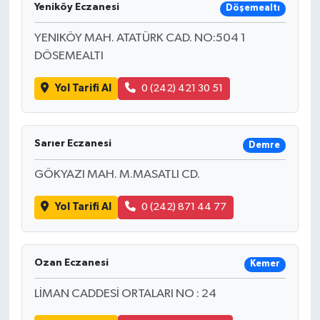
Yeniköy Eczanesi
Döşemealtı
YENIKÖY MAH. ATATÜRK CAD. NO:504 1
DÖSEMEALTI
Yol Tarifi Al
0 (242) 421 30 51
Sarıer Eczanesi
Demre
GÖKYAZI MAH. M.MASATLI CD.
Yol Tarifi Al
0 (242) 871 44 77
Ozan Eczanesi
Kemer
LİMAN CADDESİ ORTALARI NO : 24