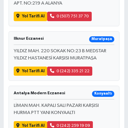
APT. NO:219 A ALANYA
Yol Tarifi Al
0 (507) 751 37 70
Ilknur Eczanesi
Muratpaşa
YILDIZ MAH. 220 SOKAK NO:23 B MEDSTAR
YILDIZ HASTANESİ KARŞISI MURATPAŞA
Yol Tarifi Al
0 (242) 335 21 22
Antalya Modern Eczanesi
Konyaaltı
LİMAN MAH. KAPALI SALI PAZARI KARŞISI
HURMA PTT YANI KONYAALTI
Yol Tarifi Al
0 (242) 259 19 09