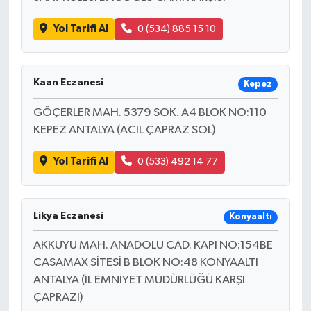
Yol Tarifi Al
0 (534) 885 15 10
Kaan Eczanesi
Kepez
GÖÇERLER MAH. 5379 SOK. A4 BLOK NO:110
KEPEZ ANTALYA (ACİL ÇAPRAZ SOL)
Yol Tarifi Al
0 (533) 492 14 77
Likya Eczanesi
Konyaaltı
AKKUYU MAH. ANADOLU CAD. KAPI NO:154BE
CASAMAX SİTESİ B BLOK NO:48 KONYAALTI
ANTALYA (İL EMNİYET MÜDÜRLÜĞÜ KARŞI
ÇAPRAZI)