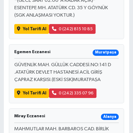
*(GECE SAAT 02:00'A KADAR AÇIK)*
ESENTEPE MH. ATATÜRK CD. 35 Y GÖYNÜK
(SGK ANLAŞMASI YOKTUR.)
Yol Tarifi Al
0 (242) 815 10 85
Egemen Eczanesi
Muratpaşa
GÜVENLİK MAH. GÜLLÜK CADDESİ.NO:141 D
.ATATÜRK DEVLET HASTANESİ ACİL GİRİŞ
ÇAPRAZ KARŞISI.(ESKİ SSK)MURATPAŞA
Yol Tarifi Al
0 (242) 335 07 96
Miray Eczanesi
Alanya
MAHMUTLAR MAH. BARBAROS CAD. BİRLİK