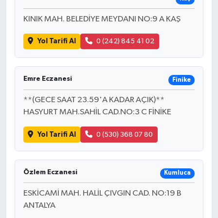
KINIK MAH. BELEDİYE MEYDANI NO:9 A KAŞ
Yol Tarifi Al
0 (242) 845 41 02
Emre Eczanesi
Finike
**(GECE SAAT 23.59'A KADAR AÇIK)**
HASYURT MAH.SAHİL CAD.NO:3 C FİNİKE
Yol Tarifi Al
0 (530) 368 07 80
Özlem Eczanesi
Kumluca
ESKİCAMİ MAH. HALİL ÇIVGIN CAD. NO:19 B
ANTALYA