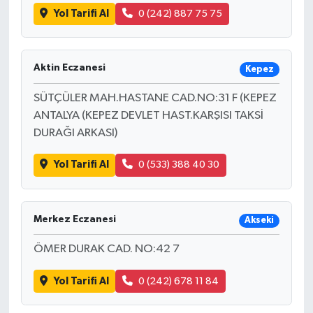
Yol Tarifi Al
0 (242) 887 75 75
Aktin Eczanesi
Kepez
SÜTÇÜLER MAH.HASTANE CAD.NO:31 F (KEPEZ
ANTALYA (KEPEZ DEVLET HAST.KARŞISI TAKSİ
DURAĞI ARKASI)
Yol Tarifi Al
0 (533) 388 40 30
Merkez Eczanesi
Akseki
ÖMER DURAK CAD. NO:42 7
Yol Tarifi Al
0 (242) 678 11 84