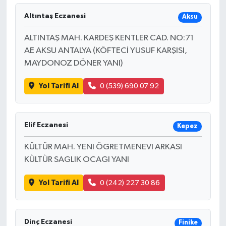
Altıntaş Eczanesi
Aksu
ALTINTAŞ MAH. KARDEŞ KENTLER CAD. NO:71
AE AKSU ANTALYA (KÖFTECİ YUSUF KARŞISI,
MAYDONOZ DÖNER YANI)
Yol Tarifi Al
0 (539) 690 07 92
Elif Eczanesi
Kepez
KÜLTÜR MAH. YENI ÖGRETMENEVI ARKASI
KÜLTÜR SAGLIK OCAGI YANI
Yol Tarifi Al
0 (242) 227 30 86
Dinç Eczanesi
Finike