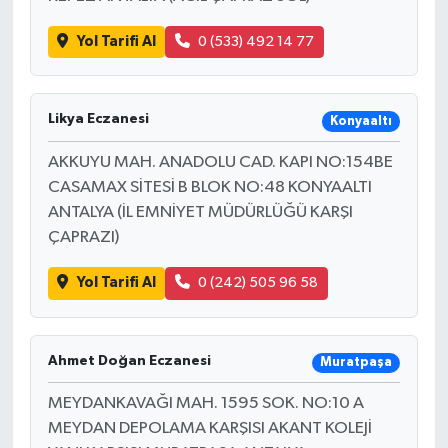
Yol Tarifi Al
0 (533) 492 14 77
Likya Eczanesi
Konyaaltı
AKKUYU MAH. ANADOLU CAD. KAPI NO:154BE
CASAMAX SİTESİ B BLOK NO:48 KONYAALTI
ANTALYA (İL EMNİYET MÜDÜRLÜĞÜ KARŞI
ÇAPRAZI)
Yol Tarifi Al
0 (242) 505 96 58
Ahmet Doğan Eczanesi
Muratpaşa
MEYDANKAVAĞI MAH. 1595 SOK. NO:10 A
MEYDAN DEPOLAMA KARŞISI AKANT KOLEJİ