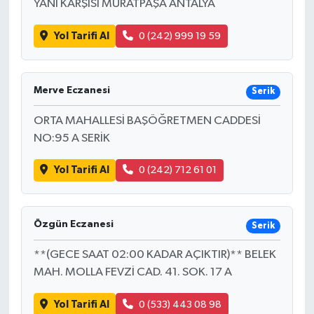
YANI KARŞISI MURATPAŞA ANTALYA
Yol Tarifi Al
0 (242) 999 19 59
Merve Eczanesi
Serik
ORTA MAHALLESİ BAŞÖĞRETMEN CADDESİ
NO:95 A SERİK
Yol Tarifi Al
0 (242) 712 61 01
Özgün Eczanesi
Serik
**(GECE SAAT 02:00 KADAR AÇIKTIR)** BELEK
MAH. MOLLA FEVZİ CAD. 41. SOK. 17 A
Yol Tarifi Al
0 (533) 443 08 98