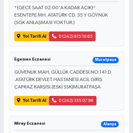
*(GECE SAAT 02:00'A KADAR AÇIK)*
ESENTEPE MH. ATATÜRK CD. 35 Y GÖYNÜK
(SGK ANLAŞMASI YOKTUR.)
Yol Tarifi Al
0 (242) 815 10 85
Egemen Eczanesi
Muratpaşa
GÜVENLİK MAH. GÜLLÜK CADDESİ.NO:141 D
.ATATÜRK DEVLET HASTANESİ ACİL GİRİŞ
ÇAPRAZ KARŞISI.(ESKİ SSK)MURATPAŞA
Yol Tarifi Al
0 (242) 335 07 96
Miray Eczanesi
Alanya