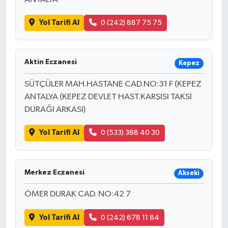
Yol Tarifi Al
0 (242) 887 75 75
Aktin Eczanesi
Kepez
SÜTÇÜLER MAH.HASTANE CAD.NO:31 F (KEPEZ
ANTALYA (KEPEZ DEVLET HAST.KARŞISI TAKSİ
DURAĞI ARKASI)
Yol Tarifi Al
0 (533) 388 40 30
Merkez Eczanesi
Akseki
ÖMER DURAK CAD. NO:42 7
Yol Tarifi Al
0 (242) 678 11 84