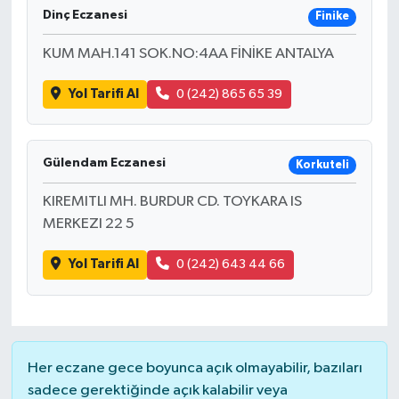
Dinç Eczanesi
Finike
KUM MAH.141 SOK.NO:4AA FİNİKE ANTALYA
Yol Tarifi Al
0 (242) 865 65 39
Gülendam Eczanesi
Korkuteli
KIREMITLI MH. BURDUR CD. TOYKARA IS
MERKEZI 22 5
Yol Tarifi Al
0 (242) 643 44 66
Her eczane gece boyunca açık olmayabilir, bazıları
sadece gerektiğinde açık kalabilir veya