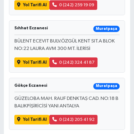
Yol Tarifi Al
0 (242) 259 19 09
Sıhhat Eczanesi
Muratpaşa
BÜLENT ECEVIT BULV.ÖZGÜL KENT SIT.A BLOK
NO:22 LAURA AVM 300 MT. İLERİSİ
Yol Tarifi Al
0 (242) 324 41 87
Gökçe Eczanesi
Muratpaşa
GÜZELOBA MAH. RAUF DENKTAŞ CAD. NO:18 B
BALIKPİŞİRİCİSİ YANI ANTALYA
Yol Tarifi Al
0 (242) 205 41 92