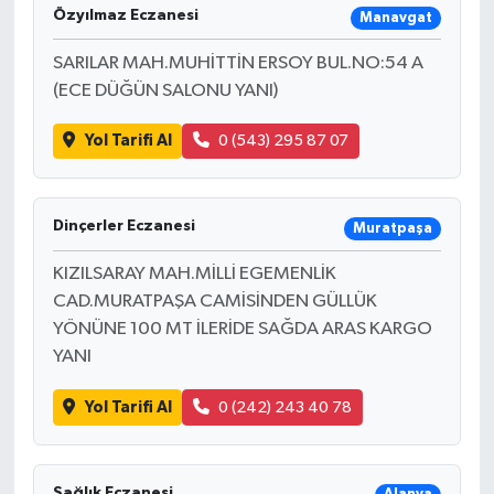
Özyılmaz Eczanesi
Manavgat
SARILAR MAH.MUHİTTİN ERSOY BUL.NO:54 A
(ECE DÜĞÜN SALONU YANI)
Yol Tarifi Al
0 (543) 295 87 07
Dinçerler Eczanesi
Muratpaşa
KIZILSARAY MAH.MİLLİ EGEMENLİK
CAD.MURATPAŞA CAMİSİNDEN GÜLLÜK
YÖNÜNE 100 MT İLERİDE SAĞDA ARAS KARGO
YANI
Yol Tarifi Al
0 (242) 243 40 78
Sağlık Eczanesi