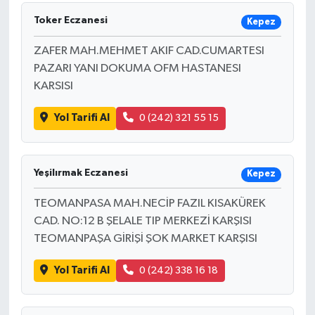
Toker Eczanesi
Kepez
ZAFER MAH.MEHMET AKIF CAD.CUMARTESI
PAZARI YANI DOKUMA OFM HASTANESI
KARSISI
Yol Tarifi Al
0 (242) 321 55 15
Yeşilırmak Eczanesi
Kepez
TEOMANPASA MAH.NECİP FAZIL KISAKÜREK
CAD. NO:12 B ŞELALE TIP MERKEZİ KARŞISI
TEOMANPAŞA GİRİŞİ ŞOK MARKET KARŞISI
Yol Tarifi Al
0 (242) 338 16 18