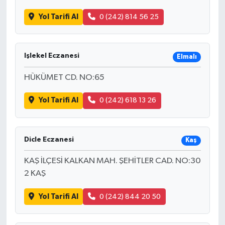
Yol Tarifi Al
0 (242) 814 56 25
Işlekel Eczanesi
Elmalı
HÜKÜMET CD. NO:65
Yol Tarifi Al
0 (242) 618 13 26
Dicle Eczanesi
Kaş
KAŞ İLÇESİ KALKAN MAH. ŞEHİTLER CAD. NO:30
2 KAŞ
Yol Tarifi Al
0 (242) 844 20 50