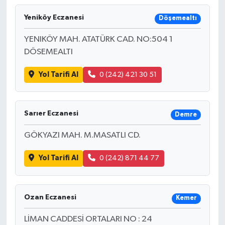
Yeniköy Eczanesi
Döşemealtı
YENIKÖY MAH. ATATÜRK CAD. NO:504 1
DÖSEMEALTI
Yol Tarifi Al
0 (242) 421 30 51
Sarıer Eczanesi
Demre
GÖKYAZI MAH. M.MASATLI CD.
Yol Tarifi Al
0 (242) 871 44 77
Ozan Eczanesi
Kemer
LİMAN CADDESİ ORTALARI NO : 24