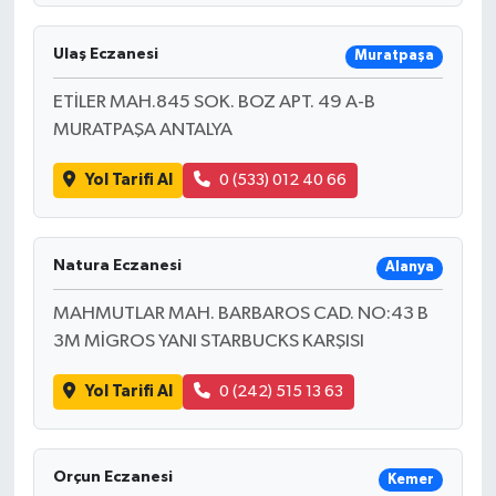
Ulaş Eczanesi
Muratpaşa
ETİLER MAH.845 SOK. BOZ APT. 49 A-B
MURATPAŞA ANTALYA
Yol Tarifi Al
0 (533) 012 40 66
Natura Eczanesi
Alanya
MAHMUTLAR MAH. BARBAROS CAD. NO:43 B
3M MİGROS YANI STARBUCKS KARŞISI
Yol Tarifi Al
0 (242) 515 13 63
Orçun Eczanesi
Kemer