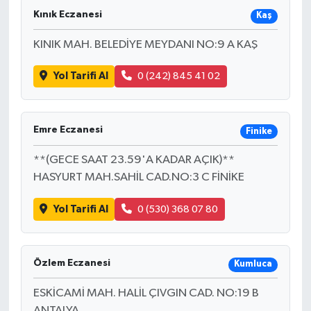
Kınık Eczanesi
Kaş
KINIK MAH. BELEDİYE MEYDANI NO:9 A KAŞ
Yol Tarifi Al
0 (242) 845 41 02
Emre Eczanesi
Finike
**(GECE SAAT 23.59'A KADAR AÇIK)**
HASYURT MAH.SAHİL CAD.NO:3 C FİNİKE
Yol Tarifi Al
0 (530) 368 07 80
Özlem Eczanesi
Kumluca
ESKİCAMİ MAH. HALİL ÇIVGIN CAD. NO:19 B
ANTALYA