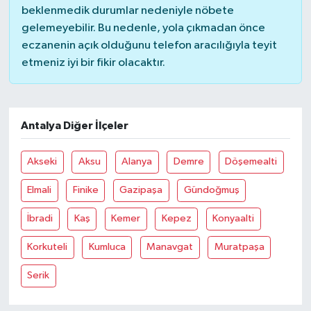
beklenmedik durumlar nedeniyle nöbete
gelemeyebilir. Bu nedenle, yola çıkmadan önce
eczanenin açık olduğunu telefon aracılığıyla teyit
etmeniz iyi bir fikir olacaktır.
Antalya Diğer İlçeler
Akseki
Aksu
Alanya
Demre
Döşemealti
Elmali
Finike
Gazipaşa
Gündoğmuş
İbradi
Kaş
Kemer
Kepez
Konyaalti
Korkuteli
Kumluca
Manavgat
Muratpaşa
Serik