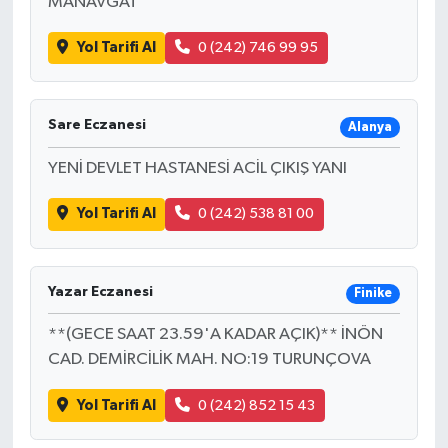
MANAVGAT
Yol Tarifi Al
0 (242) 746 99 95
Sare Eczanesi
Alanya
YENİ DEVLET HASTANESİ ACİL ÇIKIŞ YANI
Yol Tarifi Al
0 (242) 538 81 00
Yazar Eczanesi
Finike
**(GECE SAAT 23.59'A KADAR AÇIK)** İNÖN
CAD. DEMİRCİLİK MAH. NO:19 TURUNÇOVA
Yol Tarifi Al
0 (242) 852 15 43