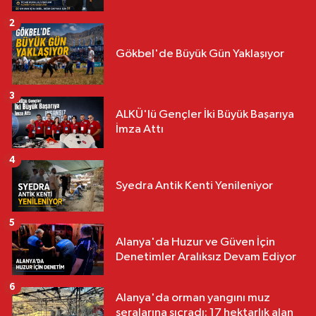
2
Gökbel'de Büyük Gün Yaklaşıyor
3
ALKÜ'lü Gençler İki Büyük Başarıya
İmza Attı
4
Syedra Antik Kenti Yenileniyor
5
Alanya'da Huzur ve Güven İçin
Denetimler Aralıksız Devam Ediyor
6
Alanya'da orman yangını muz
seralarına sıçradı: 17 hektarlık alan