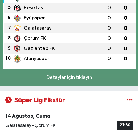
5
Beşiktaş
0
0
6
Eyüpspor
0
0
7
Galatasaray
0
0
8
Çorum FK
0
0
9
Gaziantep FK
0
0
10
Alanyaspor
0
0
Detaylar için tıklayın
Süper Lig Fikstür
14 Ağustos, Cuma
Galatasaray - Çorum FK
21:30