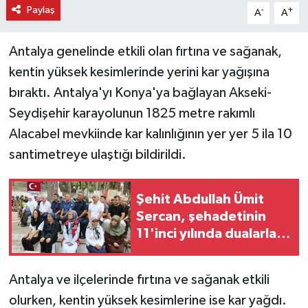
Paylaş
-
+
A
A
Antalya genelinde etkili olan fırtına ve sağanak,
kentin yüksek kesimlerinde yerini kar yağışına
bıraktı. Antalya'yı Konya'ya bağlayan Akseki-
Seydişehir karayolunun 1825 metre rakımlı
Alacabel mevkiinde kar kalınlığının yer yer 5 ila 10
santimetreye ulaştığı bildirildi.
Şehit Abdullah Ümit
Sercan, şehadetinin
11'inci yılında dualarla
anıldı
Antalya ve ilçelerinde fırtına ve sağanak etkili
olurken, kentin yüksek kesimlerine ise kar yağdı.