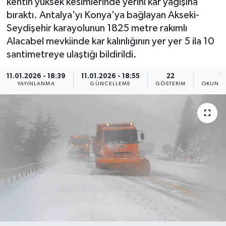
kentin yüksek kesimlerinde yerini kar yağışına
bıraktı. Antalya'yı Konya'ya bağlayan Akseki-
Seydişehir karayolunun 1825 metre rakımlı
Alacabel mevkiinde kar kalınlığının yer yer 5 ila 10
santimetreye ulaştığı bildirildi.
11.01.2026 - 18:39
11.01.2026 - 18:55
22
1 
YAYINLANMA
GÜNCELLEME
GÖSTERIM
OKUNMA