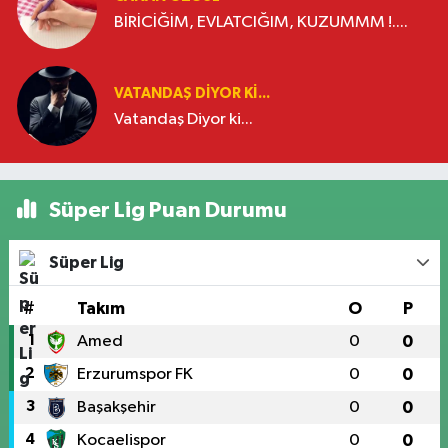
BİRİCİĞİM, EVLATCIĞIM, KUZUMMM !....
VATANDAŞ DIYOR KI...
Vatandaş Diyor ki...
Süper Lig Puan Durumu
Süper Lig
#
Takım
O
P
1
Amed
0
0
2
Erzurumspor FK
0
0
3
Başakşehir
0
0
4
Kocaelispor
0
0