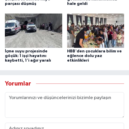
parçası düşmüş
hale geldi
İçme suyu projesinde
HBB'den çocuklara bilim ve
göçük: 1 işçi hayatını
eğlence dolu yaz
kaybetti, 1'i ağır yaralı
etkinlikleri
Yorumlar