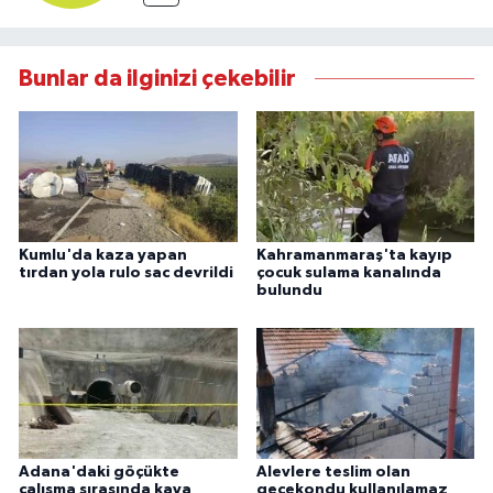
Bunlar da ilginizi çekebilir
Kumlu'da kaza yapan
Kahramanmaraş'ta kayıp
tırdan yola rulo sac devrildi
çocuk sulama kanalında
bulundu
Adana'daki göçükte
Alevlere teslim olan
çalışma sırasında kaya
gecekondu kullanılamaz