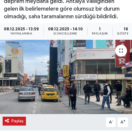
deprem meydana geldi. Antalya Valiliğinden
gelen ilk belirlemelere göre olumsuz bir durum
olmadığı, saha taramalarının sürdüğü bildirildi.
08.12.2025 - 13:59
08.12.2025 - 14:10
1
16
YAYINLANMA
GÜNCELLEME
PAYLAŞIM
GÖSTER
Paylaş
-
+
A
A