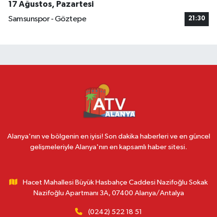
17 Ağustos, Pazartesi
Samsunspor - Göztepe
21:30
Alanya'nın ve bölgenin en iyisi! Son dakika haberleri ve en güncel
gelişmeleriyle Alanya'nın en kapsamlı haber sitesi.
Hacet Mahallesi Büyük Hasbahçe Caddesi Nazifoğlu Sokak
Nazifoğlu Apartmanı 3A, 07400 Alanya/Antalya
(0242) 522 18 51