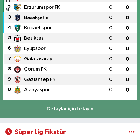
2
Erzurumspor FK
0
0
3
Başakşehir
0
0
4
Kocaelispor
0
0
5
Beşiktaş
0
0
6
Eyüpspor
0
0
7
Galatasaray
0
0
8
Çorum FK
0
0
9
Gaziantep FK
0
0
10
Alanyaspor
0
0
Detaylar için tıklayın
Süper Lig Fikstür