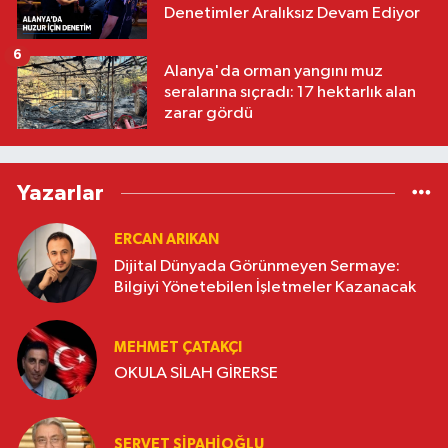
Denetimler Aralıksız Devam Ediyor
6
Alanya'da orman yangını muz
seralarına sıçradı: 17 hektarlık alan
zarar gördü
Yazarlar
ERCAN ARIKAN
Dijital Dünyada Görünmeyen Sermaye:
Bilgiyi Yönetebilen İşletmeler Kazanacak
MEHMET ÇATAKÇI
OKULA SİLAH GİRERSE
SERVET SİPAHİOĞLU