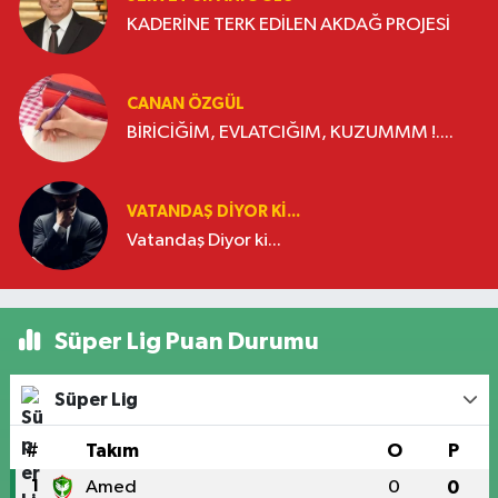
KADERİNE TERK EDİLEN AKDAĞ PROJESİ
CANAN ÖZGÜL
BİRİCİĞİM, EVLATCIĞIM, KUZUMMM !....
VATANDAŞ DIYOR KI...
Vatandaş Diyor ki...
Süper Lig Puan Durumu
Süper Lig
#
Takım
O
P
1
Amed
0
0