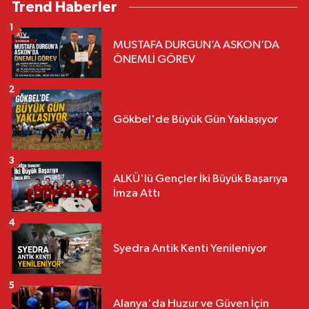
Trend Haberler
1
MUSTAFA DURGUN’A ASKON’DA
ÖNEMLİ GÖREV
2
Gökbel'de Büyük Gün Yaklaşıyor
3
ALKÜ'lü Gençler İki Büyük Başarıya
İmza Attı
4
Syedra Antik Kenti Yenileniyor
5
Alanya'da Huzur ve Güven İçin