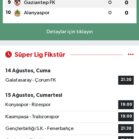
9
Gaziantep FK
0
0
10
Alanyaspor
0
0
Detaylar için tıklayın
Süper Lig Fikstür
14 Ağustos, Cuma
Galatasaray - Çorum FK
21:30
15 Ağustos, Cumartesi
Konyaspor - Rizespor
19:00
Kasımpaşa - Trabzonspor
19:00
Gençlerbirliği S.K. - Fenerbahçe
21:30