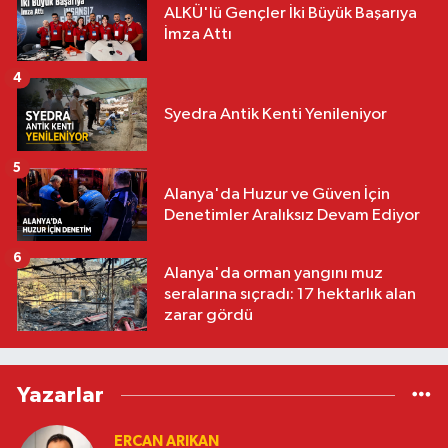
ALKÜ'lü Gençler İki Büyük Başarıya
İmza Attı
4
Syedra Antik Kenti Yenileniyor
5
Alanya'da Huzur ve Güven İçin
Denetimler Aralıksız Devam Ediyor
6
Alanya'da orman yangını muz
seralarına sıçradı: 17 hektarlık alan
zarar gördü
Yazarlar
ERCAN ARIKAN