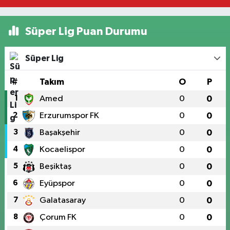
Süper Lig Puan Durumu
Süper Lig
#
Takım
O
P
1
Amed
0
0
2
Erzurumspor FK
0
0
3
Başakşehir
0
0
4
Kocaelispor
0
0
5
Beşiktaş
0
0
6
Eyüpspor
0
0
7
Galatasaray
0
0
8
Çorum FK
0
0