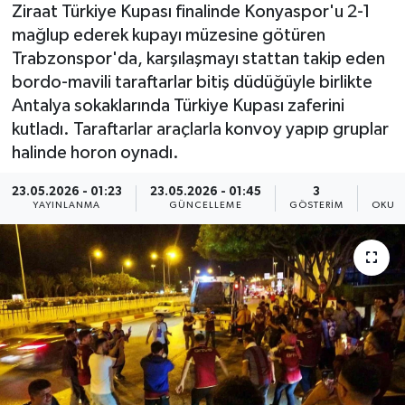
Ziraat Türkiye Kupası finalinde Konyaspor'u 2-1
mağlup ederek kupayı müzesine götüren
Trabzonspor'da, karşılaşmayı stattan takip eden
bordo-mavili taraftarlar bitiş düdüğüyle birlikte
Antalya sokaklarında Türkiye Kupası zaferini
kutladı. Taraftarlar araçlarla konvoy yapıp gruplar
halinde horon oynadı.
23.05.2026 - 01:23
23.05.2026 - 01:45
3
YAYINLANMA
GÜNCELLEME
GÖSTERIM
OKUN