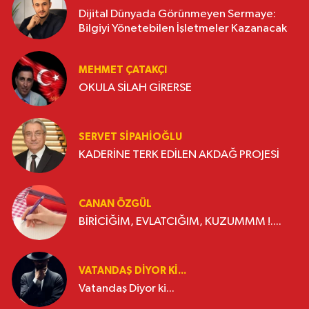
Dijital Dünyada Görünmeyen Sermaye:
Bilgiyi Yönetebilen İşletmeler Kazanacak
MEHMET ÇATAKÇI
OKULA SİLAH GİRERSE
SERVET SİPAHİOĞLU
KADERİNE TERK EDİLEN AKDAĞ PROJESİ
CANAN ÖZGÜL
BİRİCİĞİM, EVLATCIĞIM, KUZUMMM !....
VATANDAŞ DIYOR KI...
Vatandaş Diyor ki...