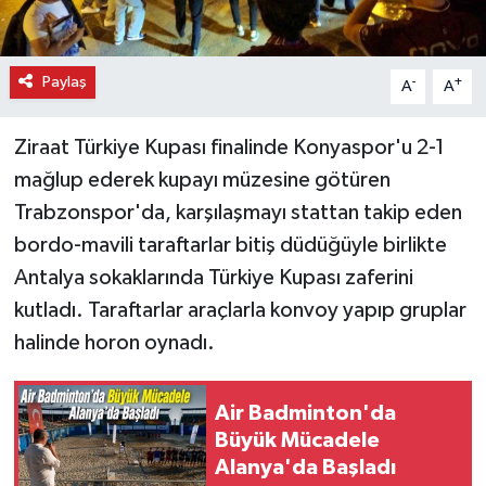
Paylaş
-
+
A
A
Ziraat Türkiye Kupası finalinde Konyaspor'u 2-1
mağlup ederek kupayı müzesine götüren
Trabzonspor'da, karşılaşmayı stattan takip eden
bordo-mavili taraftarlar bitiş düdüğüyle birlikte
Antalya sokaklarında Türkiye Kupası zaferini
kutladı. Taraftarlar araçlarla konvoy yapıp gruplar
halinde horon oynadı.
Air Badminton'da
Büyük Mücadele
Alanya'da Başladı