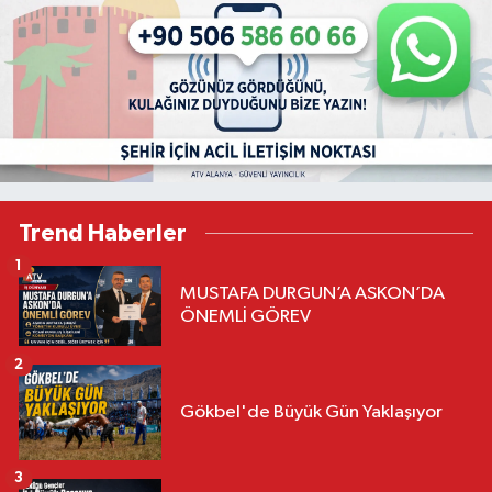
Trend Haberler
1
MUSTAFA DURGUN’A ASKON’DA
ÖNEMLİ GÖREV
2
Gökbel'de Büyük Gün Yaklaşıyor
3