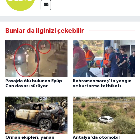
Bunlar da ilginizi çekebilir
Pasajda ölü bulunan Eyüp
Kahramanmaraş'ta yangın
Can davası sürüyor
ve kurtarma tatbikatı
Orman ekipleri, yanan
Antalya'da otomobil