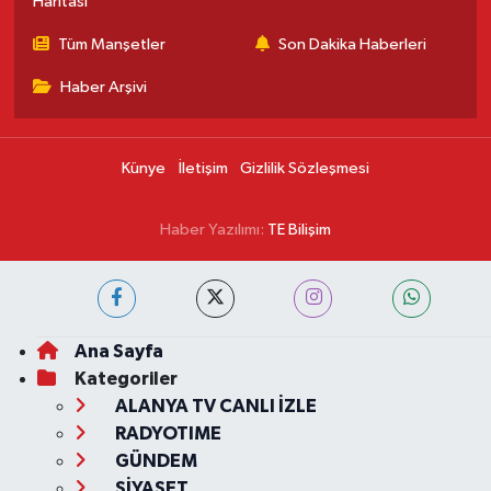
Haritası
Tüm Manşetler
Son Dakika Haberleri
Haber Arşivi
Künye
İletişim
Gizlilik Sözleşmesi
Haber Yazılımı:
TE Bilişim
Ana Sayfa
Kategoriler
ALANYA TV CANLI İZLE
RADYOTIME
GÜNDEM
SİYASET