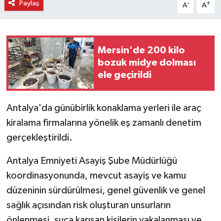
Paylaş
-
+
A
A
Mersin'de 200 kilo
bozuk midye dolması
ele geçirildi
Antalya'da günübirlik konaklama yerleri ile araç
kiralama firmalarına yönelik eş zamanlı denetim
gerçekleştirildi.
Antalya Emniyeti Asayiş Şube Müdürlüğü
koordinasyonunda, mevcut asayiş ve kamu
düzeninin sürdürülmesi, genel güvenlik ve genel
sağlık açısından risk oluşturan unsurların
önlenmesi, suça karışan kişilerin yakalanması ve