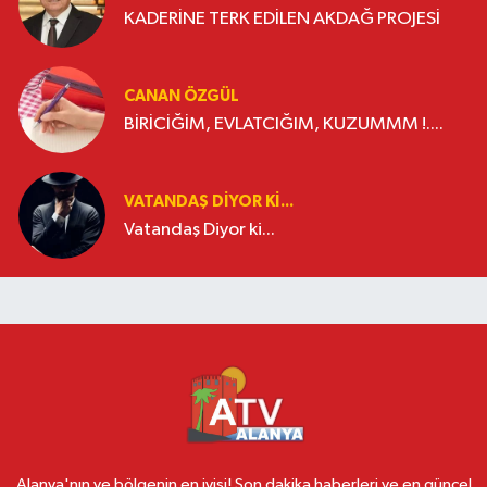
KADERİNE TERK EDİLEN AKDAĞ PROJESİ
CANAN ÖZGÜL
BİRİCİĞİM, EVLATCIĞIM, KUZUMMM !....
VATANDAŞ DIYOR KI...
Vatandaş Diyor ki...
Alanya'nın ve bölgenin en iyisi! Son dakika haberleri ve en güncel