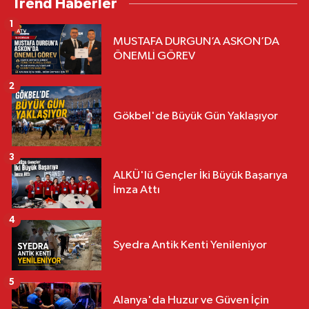
Trend Haberler
1
MUSTAFA DURGUN’A ASKON’DA
ÖNEMLİ GÖREV
2
Gökbel'de Büyük Gün Yaklaşıyor
3
ALKÜ'lü Gençler İki Büyük Başarıya
İmza Attı
4
Syedra Antik Kenti Yenileniyor
5
Alanya'da Huzur ve Güven İçin