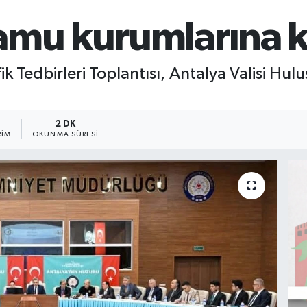
mu kurumlarına kı
k Tedbirleri Toplantısı, Antalya Valisi Hul
2 DK
RIM
OKUNMA SÜRESI