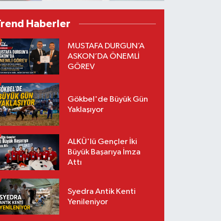
Trend Haberler
MUSTAFA DURGUN’A
ASKON’DA ÖNEMLİ
GÖREV
Gökbel'de Büyük Gün
Yaklaşıyor
ALKÜ'lü Gençler İki
Büyük Başarıya İmza
Attı
Syedra Antik Kenti
Yenileniyor