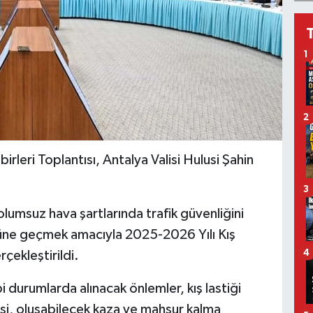
1
2
rleri Toplantısı, Antalya Valisi Hulusi Şahin
3
olumsuz hava şartlarında trafik güvenliğini
nüne geçmek amacıyla 2025-2026 Yılı Kış
4
rçekleştirildi.
 durumlarda alınacak önlemler, kış lastiği
esi, oluşabilecek kaza ve mahsur kalma