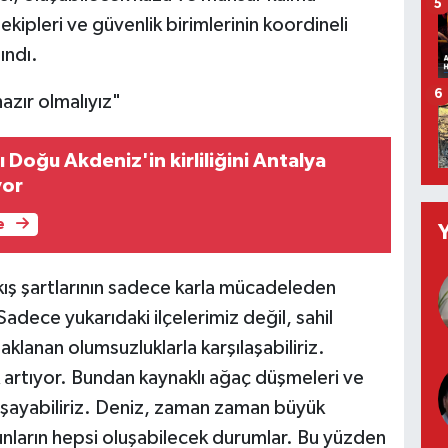
5
ekipleri ve güvenlik birimlerinin koordineli
ındı.
6
azır olmalıyız"
ı Doğu Akdeniz'in kirliliğini Antalya
yor
e
ış şartlarının sadece karla mücadeleden
Sadece yukarıdaki ilçelerimiz değil, sahil
klanan olumsuzluklarla karşılaşabiliriz.
ek artıyor. Bundan kaynaklı ağaç düşmeleri ve
aşayabiliriz. Deniz, zaman zaman büyük
Bunların hepsi oluşabilecek durumlar. Bu yüzden