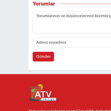
Yorumlar
Gönder
Alanya'nın ve bölgenin en iyisi! Son dakika haberleri