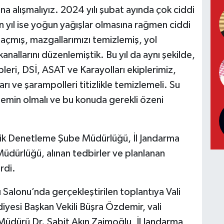
ına alışmalıyız. 2024 yılı şubat ayında çok ciddi
en yıl ise yoğun yağışlar olmasına rağmen ciddi
 açmış, mazgallarımızı temizlemiş, yol
anallarını düzenlemiştik. Bu yıl da aynı şekilde,
leri, DSİ, ASAT ve Karayolları ekiplerimiz,
rı ve şarampolleri titizlikle temizlemeli. Su
n emin olmalı ve bu konuda gerekli özeni
fik Denetleme Şube Müdürlüğü, İl Jandarma
Müdürlüğü, alınan tedbirler ve planlanan
rdi.
Salonu’nda gerçekleştirilen toplantıya Vali
iyesi Başkan Vekili Büşra Özdemir, vali
 Müdürü Dr. Sabit Akın Zaimoğlu, İl Jandarma