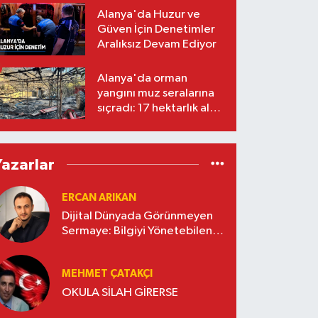
Alanya'da Huzur ve
Güven İçin Denetimler
Aralıksız Devam Ediyor
Alanya'da orman
yangını muz seralarına
sıçradı: 17 hektarlık alan
zarar gördü
Yazarlar
ERCAN ARIKAN
Dijital Dünyada Görünmeyen
Sermaye: Bilgiyi Yönetebilen
İşletmeler Kazanacak
MEHMET ÇATAKÇI
OKULA SİLAH GİRERSE