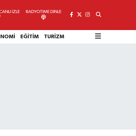
ANLI İZLE
RADYOTIME DİNLE
ONOMİ
EĞİTİM
TURİZM