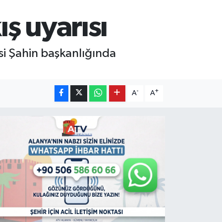
ş uyarısı
usi Şahin başkanlığında
-
+
A
A