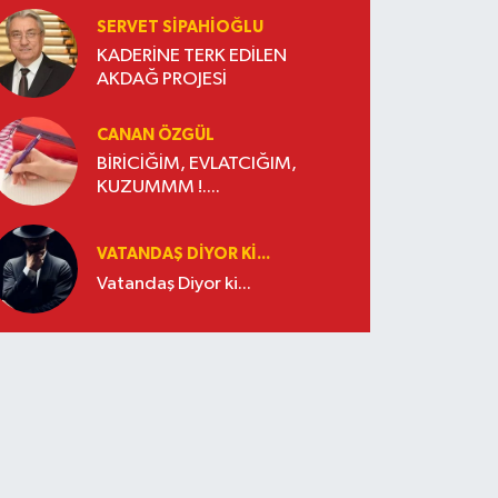
SERVET SİPAHİOĞLU
KADERİNE TERK EDİLEN
AKDAĞ PROJESİ
CANAN ÖZGÜL
BİRİCİĞİM, EVLATCIĞIM,
KUZUMMM !....
VATANDAŞ DIYOR KI...
Vatandaş Diyor ki...