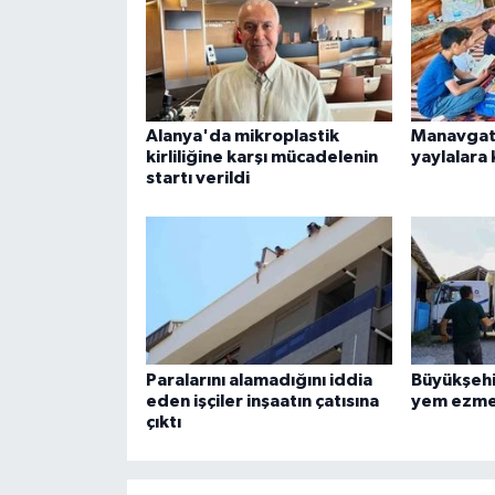
Alanya'da mikroplastik
Manavgat
kirliliğine karşı mücadelenin
yaylalara
startı verildi
Paralarını alamadığını iddia
Büyükşehi
eden işçiler inşaatın çatısına
yem ezme
çıktı