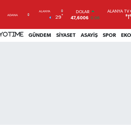
ALANYA TV C
DOLAR
°
29
47,6006
0.06
EURO
55,0250
0.02
YOTIME
GÜNDEM
SİYASET
ASAYİŞ
SPOR
EK
STERLİN
64,2398
0.2
GRAM ALTIN
6500.87
0.12
BİST100
13.799
70
BITCOIN
64.643,95
0.16