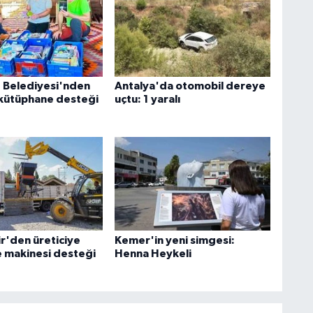
 Belediyesi'nden
Antalya'da otomobil dereye
 kütüphane desteği
uçtu: 1 yaralı
r'den üreticiye
Kemer'in yeni simgesi:
 makinesi desteği
Henna Heykeli