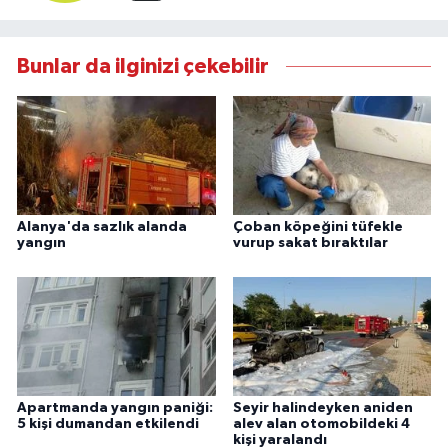
Bunlar da ilginizi çekebilir
Alanya'da sazlık alanda
Çoban köpeğini tüfekle
yangın
vurup sakat bıraktılar
Apartmanda yangın paniği:
Seyir halindeyken aniden
5 kişi dumandan etkilendi
alev alan otomobildeki 4
kişi yaralandı