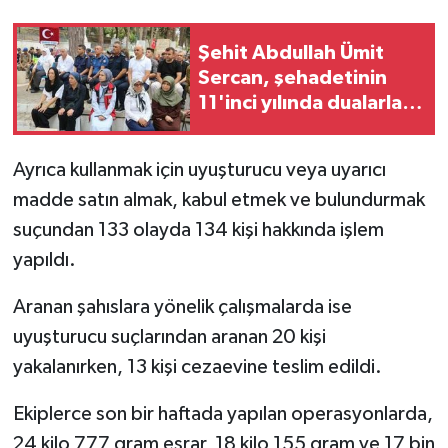
Şehit Abdullah Ümit
Sercan, şehadetinin
11'inci yılında dualarla
anıldı
Ayrıca kullanmak için uyuşturucu veya uyarıcı
madde satın almak, kabul etmek ve bulundurmak
suçundan 133 olayda 134 kişi hakkında işlem
yapıldı.
Aranan şahıslara yönelik çalışmalarda ise
uyuşturucu suçlarından aranan 20 kişi
yakalanırken, 13 kişi cezaevine teslim edildi.
Ekiplerce son bir haftada yapılan operasyonlarda,
24 kilo 777 gram esrar, 18 kilo 155 gram ve 17 bin