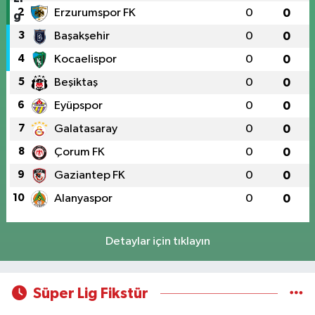
2
Erzurumspor FK
0
0
3
Başakşehir
0
0
4
Kocaelispor
0
0
5
Beşiktaş
0
0
6
Eyüpspor
0
0
7
Galatasaray
0
0
8
Çorum FK
0
0
9
Gaziantep FK
0
0
10
Alanyaspor
0
0
Detaylar için tıklayın
Süper Lig Fikstür