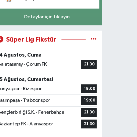
Detaylar için tıklayın
Süper Lig Fikstür
4 Ağustos, Cuma
alatasaray - Çorum FK
21:30
5 Ağustos, Cumartesi
onyaspor - Rizespor
19:00
asımpaşa - Trabzonspor
19:00
ençlerbirliği S.K. - Fenerbahçe
21:30
aziantep FK - Alanyaspor
21:30