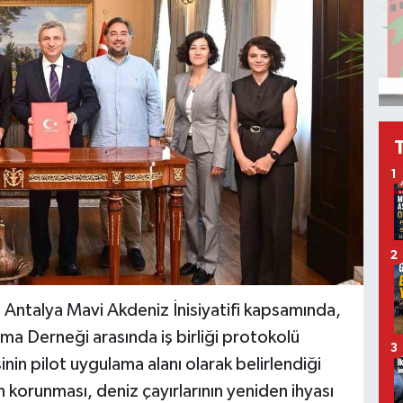
1
2
 Antalya Mavi Akdeniz İnisiyatifi kapsamında,
uma Derneği arasında iş birliği protokolü
3
in pilot uygulama alanı olarak belirlendiği
in korunması, deniz çayırlarının yeniden ihyası