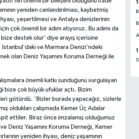
atifi'nin önemli bir bileşeni olduğunu ifade
1
şamının yeniden canlandırılması, kaybetmiş
B
hyası, yeşertilmesi ve Antalya denizlerinin
B
için çok önemli bir adım atıyoruz. Bu adımı da
A
bize destek olur' diye arayış içerisine
, İstanbul'daki ve Marmara Denizi'ndeki
1
örnek olan Deniz Yaşamını Koruma Derneği ile
S
lışmalara önemli katkı sunduğunu vurgulayan
 bize çok büyük ufuklar açtı. Bizim
eri götürdü. 'Bizler burada yapacağız, sizlerle
mış oldukları çalışmada Kemer Üç Adalar
pit ettiler. Biraz önce imzalamış olduğumuz
ği ve Deniz Yaşamını Koruma Derneği, Kemer
rlarının yeniden ihyası, deniz yaşamının