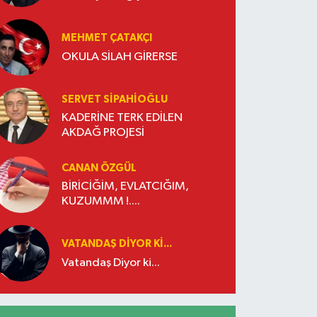
İşletmeler Kazanacak
MEHMET ÇATAKÇI
OKULA SİLAH GİRERSE
SERVET SİPAHİOĞLU
KADERİNE TERK EDİLEN
AKDAĞ PROJESİ
CANAN ÖZGÜL
BİRİCİĞİM, EVLATCIĞIM,
KUZUMMM !....
VATANDAŞ DIYOR KI...
Vatandaş Diyor ki...