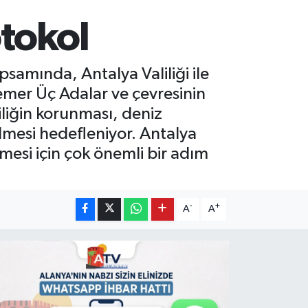
otokol
psamında, Antalya Valiliği ile
emer Üç Adalar ve çevresinin
liliğin korunması, deniz
ilmesi hedefleniyor. Antalya
nmesi için çok önemli bir adım
-
+
A
A