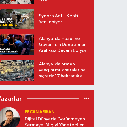
Syedra Antik Kenti
Yenileniyor
Alanya'da Huzur ve
Güven İçin Denetimler
Aralıksız Devam Ediyor
Alanya'da orman
yangını muz seralarına
sıçradı: 17 hektarlık alan
zarar gördü
Yazarlar
ERCAN ARIKAN
Dijital Dünyada Görünmeyen
Sermaye: Bilgiyi Yönetebilen