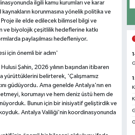
rdinasyonunda ilgili kamu kurumları ve karar
l kaynakların korunmasına yönelik politika ve
roje ile elde edilecek bilimsel bilgi ve
 ve biyolojik çeşitlilik hedeflerine katkı
formlarda paylaşılması hedefleniyor.
si için önemli bir adım'
1
G
Hulusi Şahin, 2026 yılının başından itibaren
ma yürüttüklerini belirterek, 'Çalışmamız
1
cını güdüyordu. Ama genelde Antalya'nın en
K
za etmeyi, korumayı ve hem deniz üstü hem de
K
yorduk. Bunun için bir inisiyatif geliştirdik ve
G
i koyduk. Antalya Valiliği'nin koordinasyonunda
G