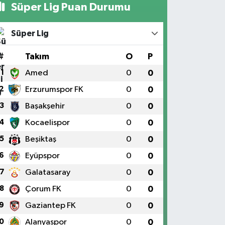
Süper Lig Puan Durumu
Süper Lig
#
Takım
O
P
1
Amed
0
0
2
Erzurumspor FK
0
0
3
Başakşehir
0
0
4
Kocaelispor
0
0
5
Beşiktaş
0
0
6
Eyüpspor
0
0
7
Galatasaray
0
0
8
Çorum FK
0
0
9
Gaziantep FK
0
0
0
Alanyaspor
0
0