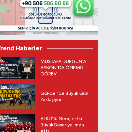
Trend Haberler
MUSTAFA DURGUN’A
ASKON’DA ÖNEMLİ
GÖREV
Gökbel'de Büyük Gün
Yaklaşıyor
ALKÜ'lü Gençler İki
Büyük Başarıya İmza
Attı