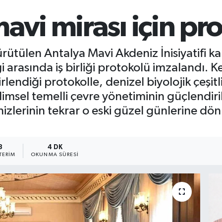
avi mirası için pr
rütülen Antalya Mavi Akdeniz İnisiyatifi ka
arasında iş birliği protokolü imzalandı. K
rlendiği protokolle, denizel biyolojik çeşit
ilimsel temelli çevre yönetiminin güçlendir
nizlerinin tekrar o eski güzel günlerine dö
3
4 DK
TERIM
OKUNMA SÜRESI