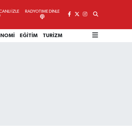
ANLI İZLE
RADYOTIME DİNLE
ONOMİ
EĞİTİM
TURİZM