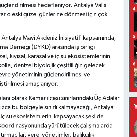
üçlendirilmesi hedefleniyor. Antalya Valisi
4
rar o eski güzel günlerine dönmesi için çok
5
 Antalya Mavi Akdeniz İnisiyatifi kapsamında,
uma Derneği (DYKD) arasında iş birliği
l, kıyısal, karasal ve iç su ekosistemlerinin
le, denizel biyolojik çeşitliliğin gelecek
6
 çevre yönetiminin güçlendirilmesi ve
iştirilmesi amaçlanıyor.
nı olarak Kemer ilçesi sınırlarındaki Üç Adalar
nızca bu bölgeyle sınırlı kalmayacağı, Antalya
e iç su ekosistemlerini kapsayacak şekilde
iği koordinasyonunda yürütülecek çalışmalarda
ştırmacılar, yerel yönetimler, balıkçılık