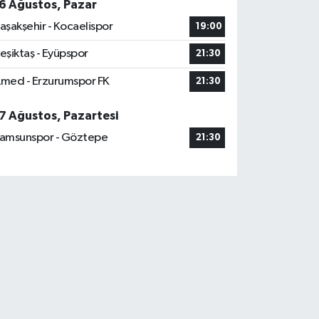
6 Ağustos, Pazar
aşakşehir - Kocaelispor
19:00
eşiktaş - Eyüpspor
21:30
med - Erzurumspor FK
21:30
7 Ağustos, Pazartesi
amsunspor - Göztepe
21:30