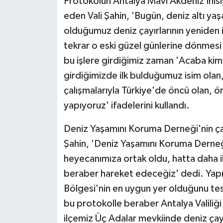
Protokolün Antalya Mavi Akdeniz İnisiy
eden Vali Şahin, 'Bugün, deniz altı ya
olduğumuz deniz çayırlarının yeniden i
tekrar o eski güzel günlerine dönmesi 
bu işlere girdiğimiz zaman 'Acaba kim 
girdiğimizde ilk bulduğumuz isim olan
çalışmalarıyla Türkiye'de öncü olan, 
yapıyoruz' ifadelerini kullandı.
Deniz Yaşamını Koruma Derneği'nin ça
Şahin, 'Deniz Yaşamını Koruma Derneği
heyecanımıza ortak oldu, hatta daha il
beraber hareket edeceğiz' dedi. Yap
Bölgesi'nin en uygun yer olduğunu tes
bu protokolle beraber Antalya Valili
ilçemiz Üç Adalar mevkiinde deniz çayı