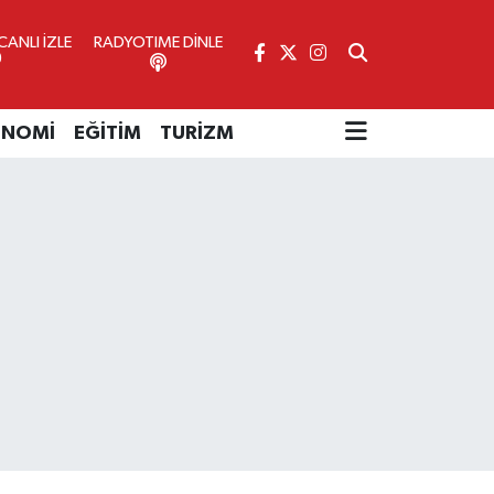
ANLI İZLE
RADYOTIME DİNLE
ONOMİ
EĞİTİM
TURİZM