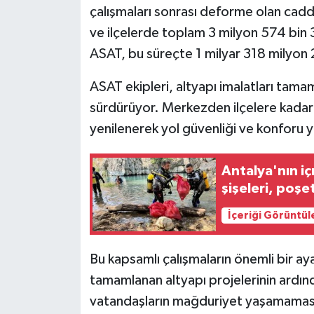
çalışmaları sonrası deforme olan cadd
ve ilçelerde toplam 3 milyon 574 bin 
ASAT, bu süreçte 1 milyar 318 milyon 
ASAT ekipleri, altyapı imalatları tama
sürdürüyor. Merkezden ilçelere kadar
yenilenerek yol güvenliği ve konforu 
Antalya'nın i
şişeleri, poşet
İçeriği Görüntül
Bu kapsamlı çalışmaların önemli bir aya
tamamlanan altyapı projelerinin ardınd
vatandaşların mağduriyet yaşamaması 