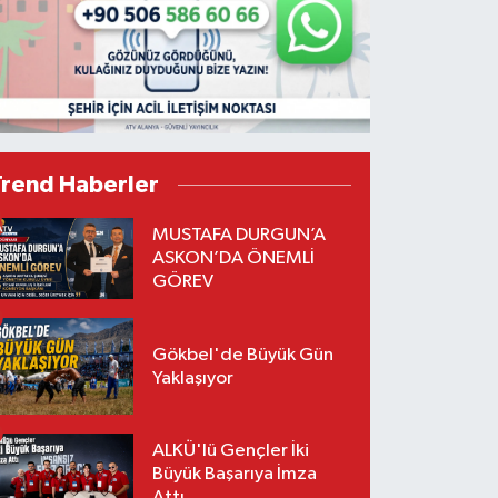
Trend Haberler
MUSTAFA DURGUN’A
ASKON’DA ÖNEMLİ
GÖREV
Gökbel'de Büyük Gün
Yaklaşıyor
ALKÜ'lü Gençler İki
Büyük Başarıya İmza
Attı