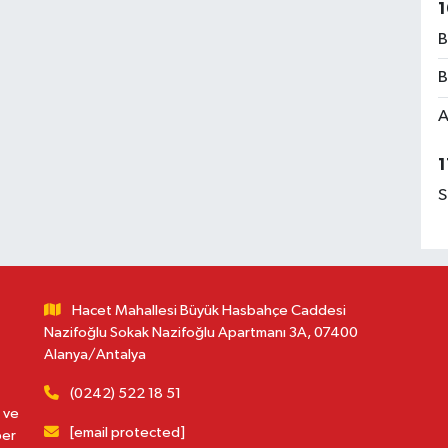
1
B
B
A
1
S
Hacet Mahallesi Büyük Hasbahçe Caddesi
Nazifoğlu Sokak Nazifoğlu Apartmanı 3A, 07400
Alanya/Antalya
(0242) 522 18 51
 ve
[email protected]
ber