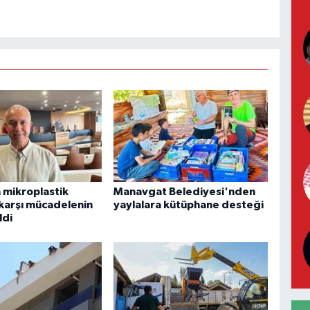
 mikroplastik
Manavgat Belediyesi'nden
e karşı mücadelenin
yaylalara kütüphane desteği
ldi