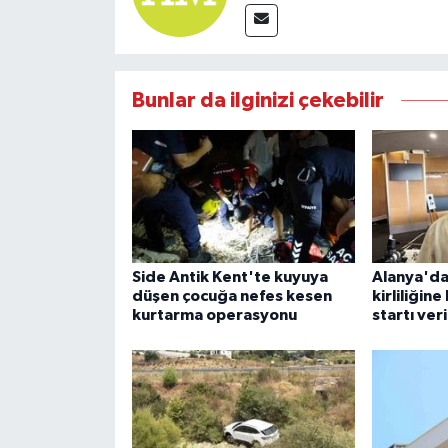
Bunlar da ilginizi çekebilir
Side Antik Kent'te kuyuya
Alanya'da
düşen çocuğa nefes kesen
kirliliğin
kurtarma operasyonu
startı veri