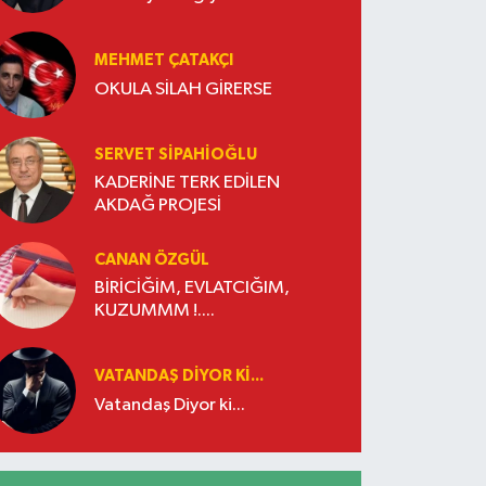
İşletmeler Kazanacak
MEHMET ÇATAKÇI
OKULA SİLAH GİRERSE
SERVET SİPAHİOĞLU
KADERİNE TERK EDİLEN
AKDAĞ PROJESİ
CANAN ÖZGÜL
BİRİCİĞİM, EVLATCIĞIM,
KUZUMMM !....
VATANDAŞ DIYOR KI...
Vatandaş Diyor ki...