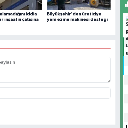
 alamadığını iddia
Büyükşehir'den üreticiye
er inşaatın çatısına
yem ezme makinesi desteği
1