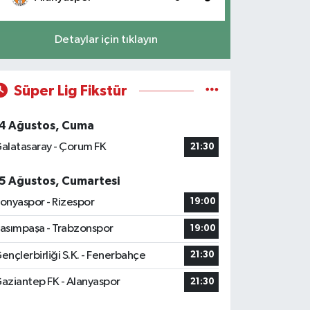
Detaylar için tıklayın
Süper Lig Fikstür
4 Ağustos, Cuma
alatasaray - Çorum FK
21:30
5 Ağustos, Cumartesi
onyaspor - Rizespor
19:00
asımpaşa - Trabzonspor
19:00
ençlerbirliği S.K. - Fenerbahçe
21:30
aziantep FK - Alanyaspor
21:30