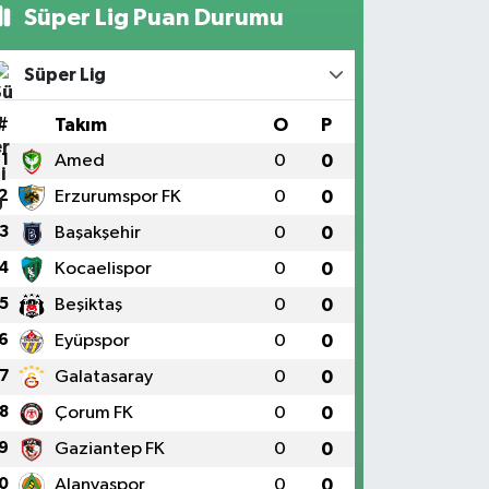
Süper Lig Puan Durumu
Süper Lig
#
Takım
O
P
1
Amed
0
0
2
Erzurumspor FK
0
0
3
Başakşehir
0
0
4
Kocaelispor
0
0
5
Beşiktaş
0
0
6
Eyüpspor
0
0
7
Galatasaray
0
0
8
Çorum FK
0
0
9
Gaziantep FK
0
0
0
Alanyaspor
0
0