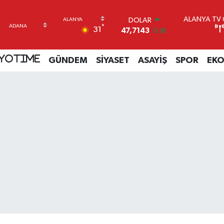
ALANYA TV C
DOLAR
°
31
47,7143
0.16
EURO
55,0317
-0.02
YOTIME
GÜNDEM
SİYASET
ASAYİŞ
SPOR
EK
STERLİN
64,2463
0.07
GRAM ALTIN
6510.40
0.45
BİST100
13.799
70
BITCOIN
64.225,61
-0.63