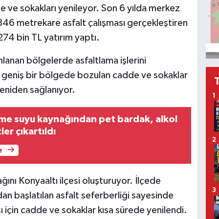
e ve sokakları yenileyor. Son 6 yılda merkez
346 metrekare asfalt çalışması gerçekleştiren
274 bin TL yatırım yaptı.
mlanan bölgelerde asfaltlama işlerini
 geniş bir bölgede bozulan cadde ve sokaklar
yeniden sağlanıyor.
1
çme suyu kaynağından pet bardak, alkol
ler çıkartıldı
2
e
ğını Konyaaltı ilçesi oluşturuyor. İlçede
3
an başlatılan asfalt seferberliği sayesinde
için cadde ve sokaklar kısa sürede yenilendi.