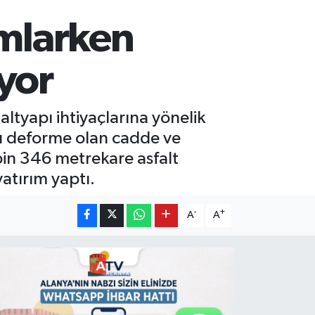
amlarken
ıyor
tyapı ihtiyaçlarına yönelik
ası deforme olan cadde ve
bin 346 metrekare asfalt
atırım yaptı.
-
+
A
A