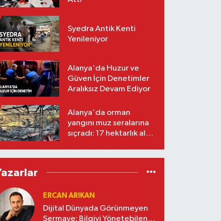
Syedra Antik Kenti
Yenileniyor
Alanya'da Huzur ve
Güven İçin Denetimler
Aralıksız Devam Ediyor
Alanya'da orman
yangını muz seralarına
sıçradı: 17 hektarlık alan
zarar gördü
Yazarlar
ERCAN ARIKAN
Dijital Dünyada Görünmeyen
Sermaye: Bilgiyi Yönetebilen