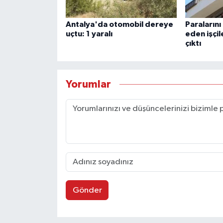
Antalya'da otomobil dereye
Paralarını
uçtu: 1 yaralı
eden işçil
çıktı
Yorumlar
Gönder