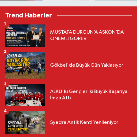
Trend Haberler
1
MUSTAFA DURGUN’A ASKON’DA
ÖNEMLİ GÖREV
2
Gökbel'de Büyük Gün Yaklaşıyor
3
ALKÜ'lü Gençler İki Büyük Başarıya
İmza Attı
4
Syedra Antik Kenti Yenileniyor