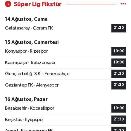
Süper Lig Fikstür
14 Ağustos, Cuma
Galatasaray - Çorum FK
21:30
15 Ağustos, Cumartesi
Konyaspor - Rizespor
19:00
Kasımpaşa - Trabzonspor
19:00
Gençlerbirliği S.K. - Fenerbahçe
21:30
Gaziantep FK - Alanyaspor
21:30
16 Ağustos, Pazar
Başakşehir - Kocaelispor
19:00
Beşiktaş - Eyüpspor
21:30
Amed - Erzurumspor FK
21:30