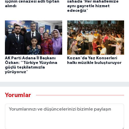
işçinin cenazesi adli tıptan
sahada 'Her mahallemize
alındı
aynı gayretle hizmet
edeceğiz'
AK Parti Adana İl Başkanı
Kozan'da Yaz Konserleri
Özkan: ''Türkiye Yüzyılına
halkı müzikle buluşturuyor
güçlü teşkilatımızla
yürüyoruz'
Yorumlar