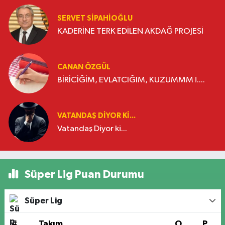
SERVET SİPAHİOĞLU
KADERİNE TERK EDİLEN AKDAĞ PROJESİ
CANAN ÖZGÜL
BİRİCİĞİM, EVLATCIĞIM, KUZUMMM !....
VATANDAŞ DIYOR KI...
Vatandaş Diyor ki...
Süper Lig Puan Durumu
Süper Lig
#
Takım
O
P