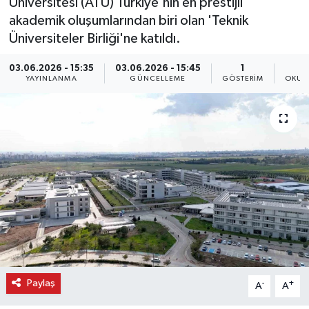
Üniversitesi (ATÜ) Türkiye'nin en prestijli
akademik oluşumlarından biri olan 'Teknik
Üniversiteler Birliği'ne katıldı.
03.06.2026 - 15:35
03.06.2026 - 15:45
1
YAYINLANMA
GÜNCELLEME
GÖSTERIM
OKUN
Paylaş
-
+
A
A