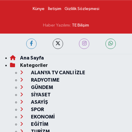
Künye
İletişim
Gizlilik Sözleşmesi
Haber Yazılımı:
TE Bilişim
Ana Sayfa
Kategoriler
ALANYA TV CANLI İZLE
RADYOTIME
GÜNDEM
SİYASET
ASAYİŞ
SPOR
EKONOMİ
EĞİTİM
TURİZM