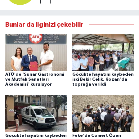
Bunlar da ilginizi çekebilir
ATÜ'de 'Sunar Gastronomi
Göçükte hayatını kaybeden
ve Mutfak Sanatları
işçi Bekir Çelik, Kozan'da
Akademisi' kuruluyor
toprağa verildi
Göçükte hayatını kaybeden
Feke'de Cömert Özen