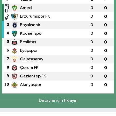
1
Amed
0
0
2
Erzurumspor FK
0
0
3
Başakşehir
0
0
4
Kocaelispor
0
0
5
Beşiktaş
0
0
6
Eyüpspor
0
0
7
Galatasaray
0
0
8
Çorum FK
0
0
9
Gaziantep FK
0
0
10
Alanyaspor
0
0
Detaylar için tıklayın