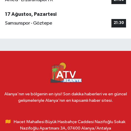
17 Ağustos, Pazartesi
Samsunspor - Göztepe
21:30
Alanya'nın ve bölgenin en iyisi! Son dakika haberleri ve en güncel
gelişmeleriyle Alanya'nın en kapsamlı haber sitesi.
Hacet Mahallesi Büyük Hasbahçe Caddesi Nazifoğlu Sokak
Nazifoğlu Apartmanı 3A, 07400 Alanya/Antalya