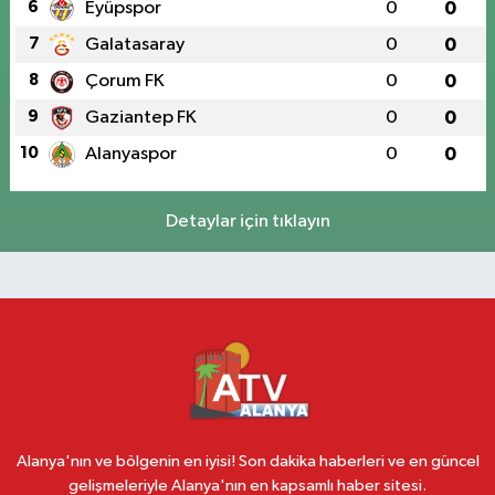
6
Eyüpspor
0
0
7
Galatasaray
0
0
8
Çorum FK
0
0
9
Gaziantep FK
0
0
10
Alanyaspor
0
0
Detaylar için tıklayın
Alanya'nın ve bölgenin en iyisi! Son dakika haberleri ve en güncel
gelişmeleriyle Alanya'nın en kapsamlı haber sitesi.