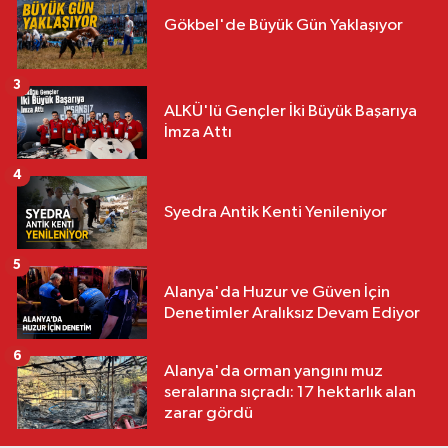
Gökbel'de Büyük Gün Yaklaşıyor
3
ALKÜ'lü Gençler İki Büyük Başarıya
İmza Attı
4
Syedra Antik Kenti Yenileniyor
5
Alanya'da Huzur ve Güven İçin
Denetimler Aralıksız Devam Ediyor
6
Alanya'da orman yangını muz
seralarına sıçradı: 17 hektarlık alan
zarar gördü