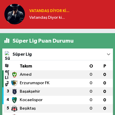
VATANDAŞ DIYOR KI...
Vatandaş Diyor ki...
Süper Lig Puan Durumu
Süper Lig
#
Takım
O
P
1
Amed
0
0
2
Erzurumspor FK
0
0
3
Başakşehir
0
0
4
Kocaelispor
0
0
5
Beşiktaş
0
0