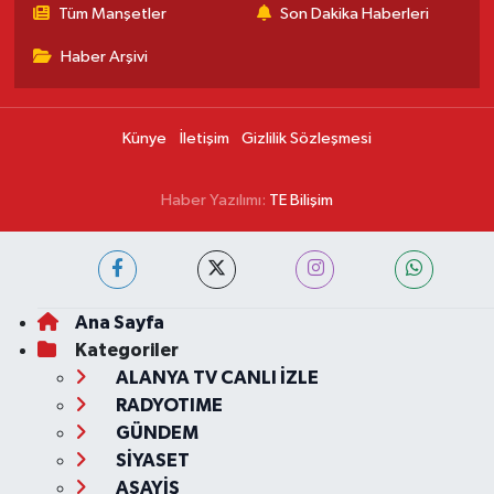
Tüm Manşetler
Son Dakika Haberleri
Haber Arşivi
Künye
İletişim
Gizlilik Sözleşmesi
Haber Yazılımı:
TE Bilişim
Ana Sayfa
Kategoriler
ALANYA TV CANLI İZLE
RADYOTIME
GÜNDEM
SİYASET
ASAYİŞ