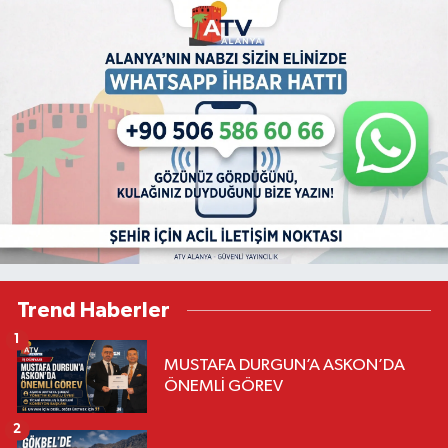
Trend Haberler
1
MUSTAFA DURGUN’A ASKON’DA
ÖNEMLİ GÖREV
2