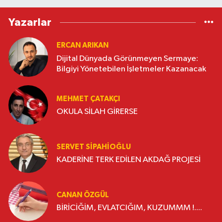
Yazarlar
ERCAN ARIKAN
Dijital Dünyada Görünmeyen Sermaye:
Bilgiyi Yönetebilen İşletmeler Kazanacak
MEHMET ÇATAKÇI
OKULA SİLAH GİRERSE
SERVET SİPAHİOĞLU
KADERİNE TERK EDİLEN AKDAĞ PROJESİ
CANAN ÖZGÜL
BİRİCİĞİM, EVLATCIĞIM, KUZUMMM !....