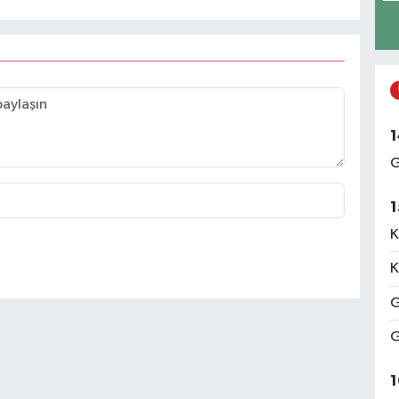
1
G
1
K
K
G
G
1