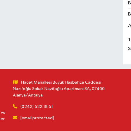
B
B
A
1
S
Hacet Mahallesi Büyük Hasbahçe Caddesi
Nazifoğlu Sokak Nazifoğlu Apartmanı 3A, 07400
Alanya/Antalya
(0242) 522 18 51
 ve
[email protected]
ber