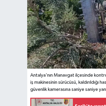
Antalya'nın Manavgat ilçesinde kontro
iş makinesinin sürücüsü, kaldırıldığı h
güvenlik kamerasına saniye saniye yan