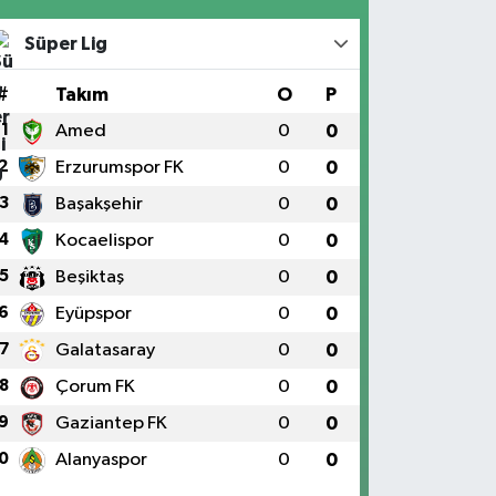
Süper Lig
#
Takım
O
P
1
Amed
0
0
2
Erzurumspor FK
0
0
3
Başakşehir
0
0
4
Kocaelispor
0
0
5
Beşiktaş
0
0
6
Eyüpspor
0
0
7
Galatasaray
0
0
8
Çorum FK
0
0
9
Gaziantep FK
0
0
0
Alanyaspor
0
0