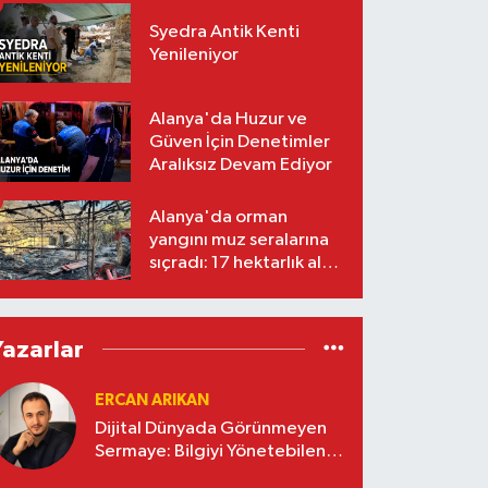
Syedra Antik Kenti
Yenileniyor
Alanya'da Huzur ve
Güven İçin Denetimler
Aralıksız Devam Ediyor
Alanya'da orman
yangını muz seralarına
sıçradı: 17 hektarlık alan
zarar gördü
Yazarlar
ERCAN ARIKAN
Dijital Dünyada Görünmeyen
Sermaye: Bilgiyi Yönetebilen
İşletmeler Kazanacak