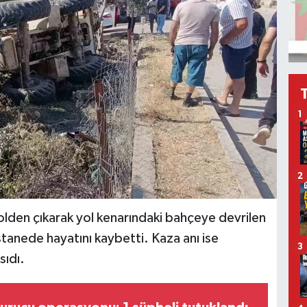
1
2
lden çıkarak yol kenarındaki bahçeye devrilen
astanede hayatını kaybetti. Kaza anı ise
3
sıdı.