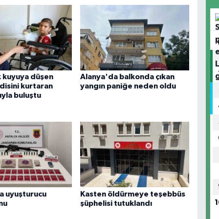
k kuyuya düşen
Alanya'da balkonda çıkan
disini kurtaran
yangın paniğe neden oldu
yla buluştu
a uyuşturucu
Kasten öldürmeye teşebbüs
1
nu
şüphelisi tutuklandı