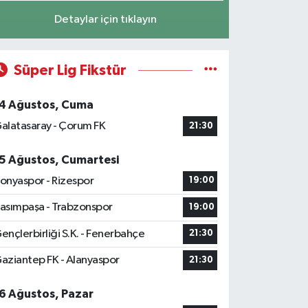
Detaylar için tıklayın
Süper Lig Fikstür
4 Ağustos, Cuma
alatasaray - Çorum FK
21:30
5 Ağustos, Cumartesi
onyaspor - Rizespor
19:00
asımpaşa - Trabzonspor
19:00
ençlerbirliği S.K. - Fenerbahçe
21:30
aziantep FK - Alanyaspor
21:30
6 Ağustos, Pazar