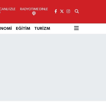
ANLI İZLE
RADYOTIME DİNLE
ONOMİ
EĞİTİM
TURİZM