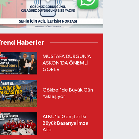
Trend Haberler
MUSTAFA DURGUN’A
ASKON’DA ÖNEMLİ
GÖREV
Gökbel'de Büyük Gün
Yaklaşıyor
ALKÜ'lü Gençler İki
Büyük Başarıya İmza
Attı