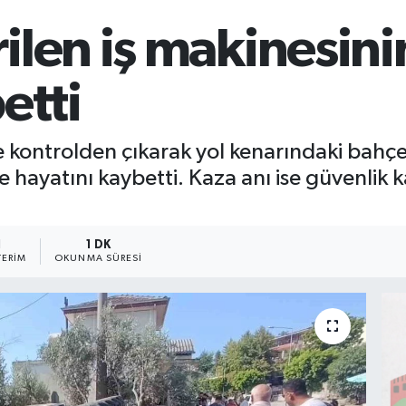
ilen iş makinesini
etti
 kontrolden çıkarak yol kenarındaki bahçey
e hayatını kaybetti. Kaza anı ise güvenlik 
1
1 DK
ERIM
OKUNMA SÜRESI