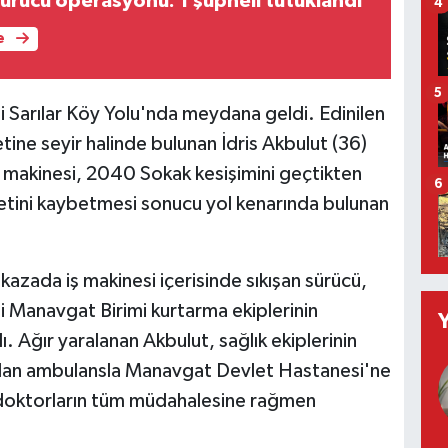
turucu operasyonu: 1 şüpheli tutuklandı
4
e
5
i Sarılar Köy Yolu'nda meydana geldi. Edinilen
etine seyir halinde bulunan İdris Akbulut (36)
 makinesi, 2040 Sokak kesişimini geçtikten
6
etini kaybetmesi sonucu yol kenarında bulunan
azada iş makinesi içerisinde sıkışan sürücü,
i Manavgat Birimi kurtarma ekiplerinin
. Ağır yaralanan Akbulut, sağlık ekiplerinin
ından ambulansla Manavgat Devlet Hastanesi'ne
, doktorların tüm müdahalesine rağmen