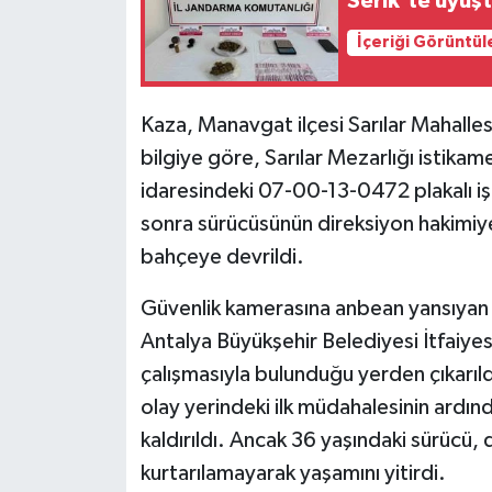
Serik'te uyuş
İçeriği Görüntül
Kaza, Manavgat ilçesi Sarılar Mahalles
bilgiye göre, Sarılar Mezarlığı istikam
idaresindeki 07-00-13-0472 plakalı iş
sonra sürücüsünün direksiyon hakimiy
bahçeye devrildi.
Güvenlik kamerasına anbean yansıyan k
Antalya Büyükşehir Belediyesi İtfaiyes
çalışmasıyla bulunduğu yerden çıkarıldı
olay yerindeki ilk müdahalesinin ard
kaldırıldı. Ancak 36 yaşındaki sürücü
kurtarılamayarak yaşamını yitirdi.