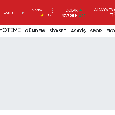
ALANYA TV C
DOLAR
°
32
47,7069
0.17
EURO
55,0265
0.01
YOTIME
GÜNDEM
SİYASET
ASAYİŞ
SPOR
EK
STERLİN
64,1897
0.02
GRAM ALTIN
6618.49
2.12
BİST100
13.887
64
BITCOIN
64.360,53
-0.76