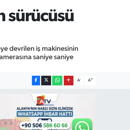
n sürücüsü
e devrilen iş makinesinin
kamerasına saniye saniye
-
+
A
A