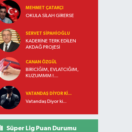
MEHMET ÇATAKÇI
OKULA SİLAH GİRERSE
SERVET SİPAHİOĞLU
KADERİNE TERK EDİLEN
AKDAĞ PROJESİ
CANAN ÖZGÜL
BİRİCİĞİM, EVLATCIĞIM,
KUZUMMM !....
VATANDAŞ DIYOR KI...
Vatandaş Diyor ki...
Süper Lig Puan Durumu