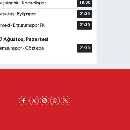
aşakşehir - Kocaelispor
19:00
eşiktaş - Eyüpspor
21:30
med - Erzurumspor FK
21:30
7 Ağustos, Pazartesi
amsunspor - Göztepe
21:30