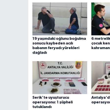
19 yaşındaki oğlunu boğulma
6 metreli
sonucu kaybeden acılı
çocuk ken
babanın feryadı yürekleri
kahramanı
dağladı
Serik'te uyuşturucu
Antalya'd
operasyonu: 1 şüpheli
operasyo
tutuklandı