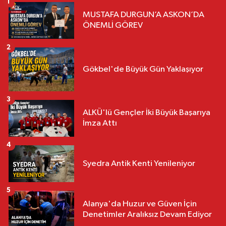
1
MUSTAFA DURGUN’A ASKON’DA
ÖNEMLİ GÖREV
2
Gökbel'de Büyük Gün Yaklaşıyor
3
ALKÜ'lü Gençler İki Büyük Başarıya
İmza Attı
4
Syedra Antik Kenti Yenileniyor
5
Alanya'da Huzur ve Güven İçin
Denetimler Aralıksız Devam Ediyor