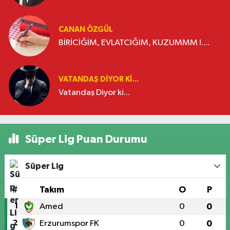
CANAN ÖZGÜL
BİRİCİĞİM, EVLATCIĞIM, KUZUMMM !....
VATANDAŞ DIYOR KI...
Vatandaş Diyor ki...
Süper Lig Puan Durumu
Süper Lig
#
Takım
O
P
1
Amed
0
0
2
Erzurumspor FK
0
0