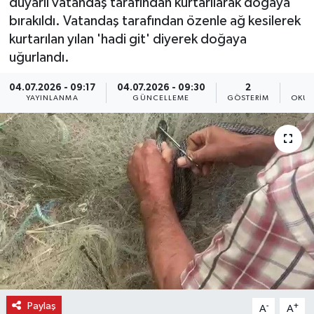
duyarlı vatandaş tarafından kurtarılarak doğaya
bırakıldı. Vatandaş tarafından özenle ağ kesilerek
kurtarılan yılan 'hadi git' diyerek doğaya
uğurlandı.
04.07.2026 - 09:17
04.07.2026 - 09:30
2
YAYINLANMA
GÜNCELLEME
GÖSTERIM
OKUN
Paylaş
-
+
A
A