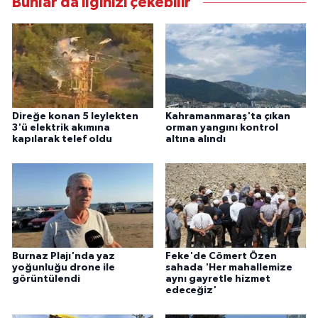
Bunlar da ilginizi çekebilir
Direğe konan 5 leylekten
Kahramanmaraş'ta çıkan
3'ü elektrik akımına
orman yangını kontrol
kapılarak telef oldu
altına alındı
Burnaz Plajı'nda yaz
Feke'de Cömert Özen
yoğunluğu drone ile
sahada 'Her mahallemize
görüntülendi
aynı gayretle hizmet
edeceğiz'