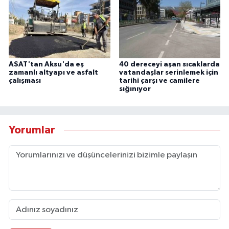
ASAT'tan Aksu'da eş
40 dereceyi aşan sıcaklarda
zamanlı altyapı ve asfalt
vatandaşlar serinlemek için
çalışması
tarihi çarşı ve camilere
sığınıyor
Yorumlar