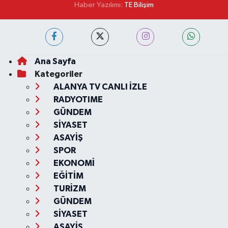
Haber Yazılımı:
TE Bilişim
Ana Sayfa
Kategoriler
ALANYA TV CANLI İZLE
RADYOTIME
GÜNDEM
SİYASET
ASAYİŞ
SPOR
EKONOMİ
EĞİTİM
TURİZM
GÜNDEM
SİYASET
ASAYİŞ