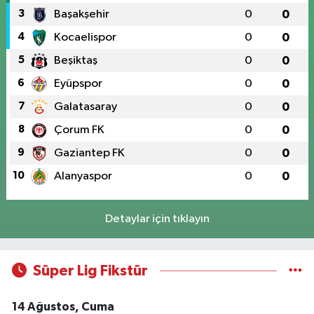
3
Başakşehir
0
0
4
Kocaelispor
0
0
5
Beşiktaş
0
0
6
Eyüpspor
0
0
7
Galatasaray
0
0
8
Çorum FK
0
0
9
Gaziantep FK
0
0
10
Alanyaspor
0
0
Detaylar için tıklayın
Süper Lig Fikstür
14 Ağustos, Cuma