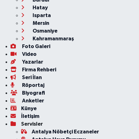
Hatay
Isparta
Mersin
Osmaniye
Kahramanmaraş
Foto Galeri
Video
Yazarlar
Firma Rehberi
Seri İlan
Röportaj
Biyografi
Anketler
Künye
İletişim
Servisler
Antalya Nöbetçi Eczaneler