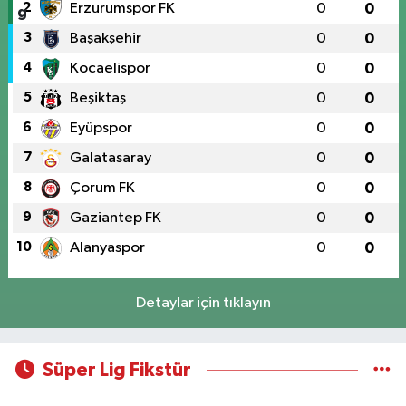
2
Erzurumspor FK
0
0
3
Başakşehir
0
0
4
Kocaelispor
0
0
5
Beşiktaş
0
0
6
Eyüpspor
0
0
7
Galatasaray
0
0
8
Çorum FK
0
0
9
Gaziantep FK
0
0
10
Alanyaspor
0
0
Detaylar için tıklayın
Süper Lig Fikstür