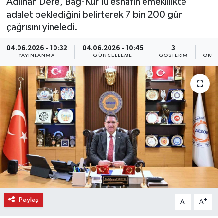
Adlıhan Dere, Bağ-Kur'lu esnafın emeklilikte
adalet beklediğini belirterek 7 bin 200 gün
çağrısını yineledi.
04.06.2026 - 10:32
04.06.2026 - 10:45
3
YAYINLANMA
GÜNCELLEME
GÖSTERIM
OKUN
Paylaş
-
+
A
A