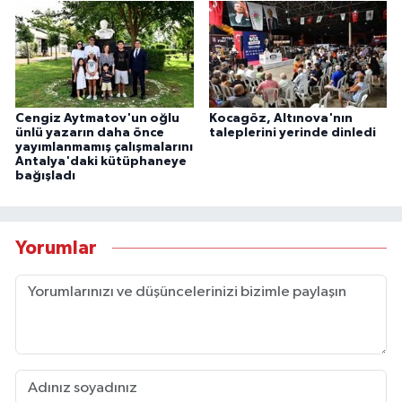
Cengiz Aytmatov'un oğlu
Kocagöz, Altınova'nın
ünlü yazarın daha önce
taleplerini yerinde dinledi
yayımlanmamış çalışmalarını
Antalya'daki kütüphaneye
bağışladı
Yorumlar