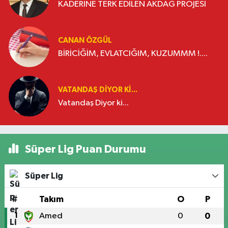
KADERİNE TERK EDİLEN AKDAĞ PROJESİ
CANAN ÖZGÜL
BİRİCİĞİM, EVLATCIĞIM, KUZUMMM !....
VATANDAŞ DIYOR KI...
Vatandaş Diyor ki...
Süper Lig Puan Durumu
Süper Lig
#
Takım
O
P
1
Amed
0
0