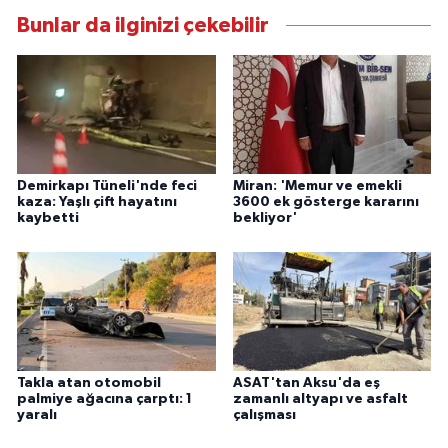
Bunlar da ilginizi çekebilir
Demirkapı Tüneli'nde feci
Miran: 'Memur ve emekli
kaza: Yaşlı çift hayatını
3600 ek gösterge kararını
kaybetti
bekliyor'
Takla atan otomobil
ASAT'tan Aksu'da eş
palmiye ağacına çarptı: 1
zamanlı altyapı ve asfalt
yaralı
çalışması