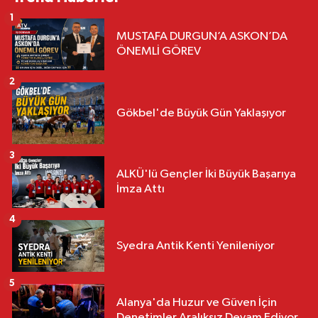
1
MUSTAFA DURGUN’A ASKON’DA
ÖNEMLİ GÖREV
2
Gökbel'de Büyük Gün Yaklaşıyor
3
ALKÜ'lü Gençler İki Büyük Başarıya
İmza Attı
4
Syedra Antik Kenti Yenileniyor
5
Alanya'da Huzur ve Güven İçin
Denetimler Aralıksız Devam Ediyor