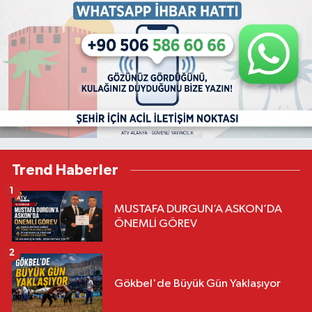
Trend Haberler
1
MUSTAFA DURGUN’A ASKON’DA
ÖNEMLİ GÖREV
2
Gökbel'de Büyük Gün Yaklaşıyor