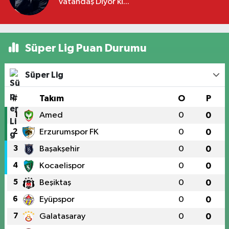
Vatandaş Diyor ki...
Süper Lig Puan Durumu
Süper Lig
#
Takım
O
P
1
Amed
0
0
2
Erzurumspor FK
0
0
3
Başakşehir
0
0
4
Kocaelispor
0
0
5
Beşiktaş
0
0
6
Eyüpspor
0
0
7
Galatasaray
0
0