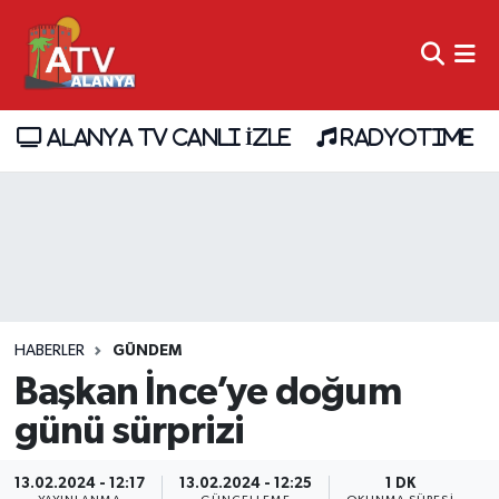
ALANYA TV CANLI İZLE
RADYOTIME
HABERLER
GÜNDEM
Başkan İnce’ye doğum
günü sürprizi
13.02.2024 - 12:17
13.02.2024 - 12:25
1 DK