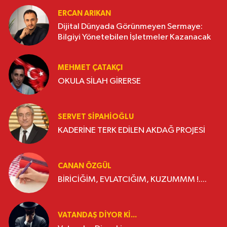
ERCAN ARIKAN
Dijital Dünyada Görünmeyen Sermaye:
Bilgiyi Yönetebilen İşletmeler Kazanacak
MEHMET ÇATAKÇI
OKULA SİLAH GİRERSE
SERVET SİPAHİOĞLU
KADERİNE TERK EDİLEN AKDAĞ PROJESİ
CANAN ÖZGÜL
BİRİCİĞİM, EVLATCIĞIM, KUZUMMM !....
VATANDAŞ DIYOR KI...