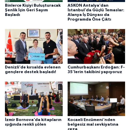
Binlerce Kişiyi Buluşturacak
ASKON Antalya’dan
Şenlik İçin Geri Sayım
İstanbul’da Güçlü Temaslar:
Başladı
Alanya İş Dünyası da
Programda Öne Çıktı
Denizli’de kırsalda evlenen
Cumhurbaşkanı Erdoğan: F-
gençlere destek başladı!
35'lerin takibini yapıyoruz
İzmir Bornova’da kitapların
Kocaeli Encümeni'nden
ışığında renkli şölen
belgesiz mal sevkiyatına
ceza