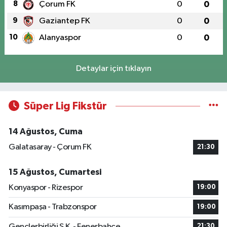
8
Çorum FK
0
0
9
Gaziantep FK
0
0
10
Alanyaspor
0
0
Detaylar için tıklayın
Süper Lig Fikstür
14 Ağustos, Cuma
Galatasaray - Çorum FK
21:30
15 Ağustos, Cumartesi
Konyaspor - Rizespor
19:00
Kasımpaşa - Trabzonspor
19:00
Gençlerbirliği S.K. - Fenerbahçe
21:30