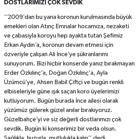
DOSTLARIMIZI ÇOK SEVDİK
‘‘2009’dan bu yana koronun kurulmasında büyük
emekleri olan Atınç Emnalar hocamıza, nezaketi
ve çabasıyla koroyu hep ayakta tutan Şefimiz
Erkan Aydın’a, koronun devam etmesi için
özveriyle çalışan Ali İnce’ye şükranlarımı
sunuyorum. Bizi hiçbir konserde yanız bırakmayan
Erder Özkılınç’a, Doğan Özkılınç’a, Ayla
Üzümcü’ye, Ahsen Babil Çiftçi ve bugün renkli
elbiseleriyle güne ışık saçan koro üyelerimizi
kutluyorum. Bugün burada İnce ailesi olarak
yüzümüz gülerek güzel anılar bırakıyoruz.
Güzelbahçe’yi ve siz değerli dostlarımızı çok
sevdik. Bugün ki konserimiz bir veda olsun.
Sağlıkla, huzurla, mutlulukla kalın’’ dedi.