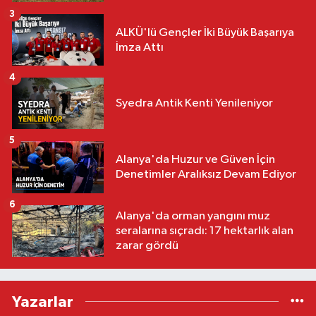
3
ALKÜ'lü Gençler İki Büyük Başarıya
İmza Attı
4
Syedra Antik Kenti Yenileniyor
5
Alanya'da Huzur ve Güven İçin
Denetimler Aralıksız Devam Ediyor
6
Alanya'da orman yangını muz
seralarına sıçradı: 17 hektarlık alan
zarar gördü
Yazarlar