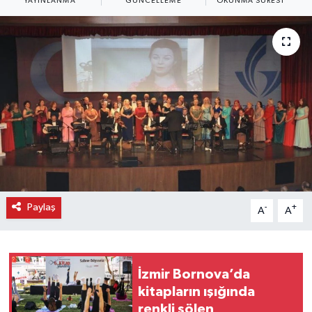
YAYINLANMA
GÜNCELLEME
OKUNMA SÜRESI
Paylaş
-
+
A
A
İzmir Bornova’da
kitapların ışığında
renkli şölen