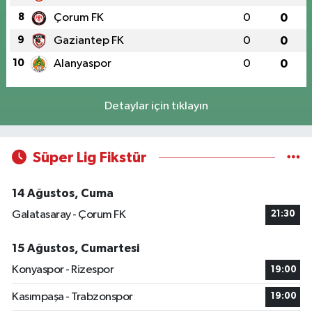
8
Çorum FK
0
0
9
Gaziantep FK
0
0
10
Alanyaspor
0
0
Detaylar için tıklayın
Süper Lig Fikstür
14 Ağustos, Cuma
Galatasaray - Çorum FK
21:30
15 Ağustos, Cumartesi
Konyaspor - Rizespor
19:00
Kasımpaşa - Trabzonspor
19:00