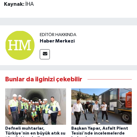
Kaynak:
İHA
EDITÖR HAKKINDA
Haber Merkezi
Bunlar da ilginizi çekebilir
Defneli muhtarlar,
Başkan Yapar, Asfalt Plent
Türkiye'nin en büyük atık su
Tesisi'nde incelemelerde