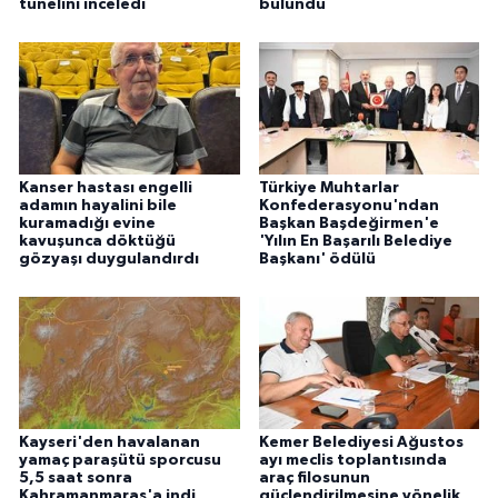
tünelini inceledi
bulundu
Kanser hastası engelli
Türkiye Muhtarlar
adamın hayalini bile
Konfederasyonu'ndan
kuramadığı evine
Başkan Başdeğirmen'e
kavuşunca döktüğü
'Yılın En Başarılı Belediye
gözyaşı duygulandırdı
Başkanı' ödülü
Kayseri'den havalanan
Kemer Belediyesi Ağustos
yamaç paraşütü sporcusu
ayı meclis toplantısında
5,5 saat sonra
araç filosunun
Kahramanmaraş'a indi
güçlendirilmesine yönelik