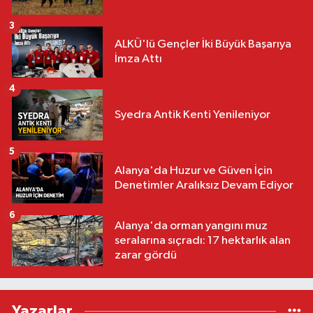
3
ALKÜ'lü Gençler İki Büyük Başarıya
İmza Attı
4
Syedra Antik Kenti Yenileniyor
5
Alanya'da Huzur ve Güven İçin
Denetimler Aralıksız Devam Ediyor
6
Alanya'da orman yangını muz
seralarına sıçradı: 17 hektarlık alan
zarar gördü
Yazarlar