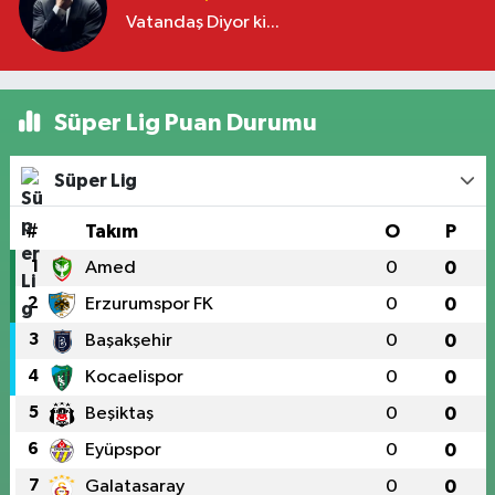
Vatandaş Diyor ki...
Süper Lig Puan Durumu
Süper Lig
#
Takım
O
P
1
Amed
0
0
2
Erzurumspor FK
0
0
3
Başakşehir
0
0
4
Kocaelispor
0
0
5
Beşiktaş
0
0
6
Eyüpspor
0
0
7
Galatasaray
0
0