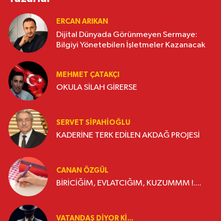
ERCAN ARIKAN
Dijital Dünyada Görünmeyen Sermaye:
Bilgiyi Yönetebilen İşletmeler Kazanacak
MEHMET ÇATAKÇI
OKULA SİLAH GİRERSE
SERVET SİPAHİOĞLU
KADERİNE TERK EDİLEN AKDAĞ PROJESİ
CANAN ÖZGÜL
BİRİCİĞİM, EVLATCIĞIM, KUZUMMM !....
VATANDAŞ DIYOR KI...