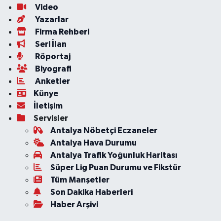
Video
Yazarlar
Firma Rehberi
Seri İlan
Röportaj
Biyografi
Anketler
Künye
İletişim
Servisler
Antalya Nöbetçi Eczaneler
Antalya Hava Durumu
Antalya Trafik Yoğunluk Haritası
Süper Lig Puan Durumu ve Fikstür
Tüm Manşetler
Son Dakika Haberleri
Haber Arşivi