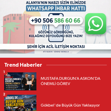
Trend Haberler
1
MUSTAFA DURGUN’A ASKON’DA
ÖNEMLİ GÖREV
2
Gökbel'de Büyük Gün Yaklaşıyor