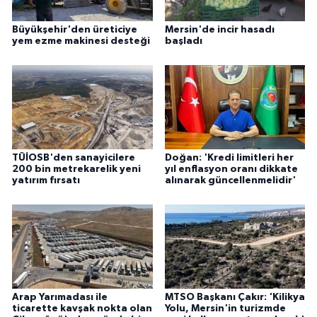
Büyükşehir'den üreticiye
Mersin'de incir hasadı
yem ezme makinesi desteği
başladı
TÜİOSB'den sanayicilere
Doğan: 'Kredi limitleri her
200 bin metrekarelik yeni
yıl enflasyon oranı dikkate
yatırım fırsatı
alınarak güncellenmelidir'
Arap Yarımadası ile
MTSO Başkanı Çakır: 'Kilikya
ticarette kavşak nokta olan
Yolu, Mersin'in turizmde