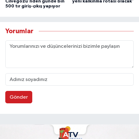
Cilvegözü'nden günde bin
yeni kalkınma rotası olacak'
500 tır giriş-çıkış yapıyor
Yorumlar
Gönder