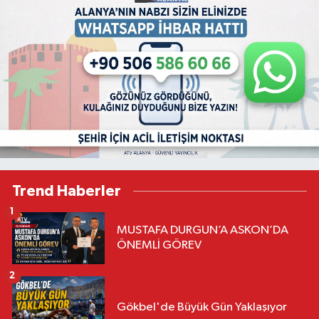
Trend Haberler
1
MUSTAFA DURGUN’A ASKON’DA
ÖNEMLİ GÖREV
2
Gökbel'de Büyük Gün Yaklaşıyor