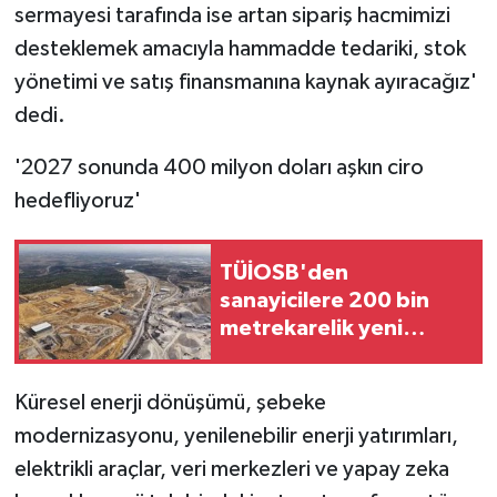
sermayesi tarafında ise artan sipariş hacmimizi
desteklemek amacıyla hammadde tedariki, stok
yönetimi ve satış finansmanına kaynak ayıracağız'
dedi.
'2027 sonunda 400 milyon doları aşkın ciro
hedefliyoruz'
TÜİOSB'den
sanayicilere 200 bin
metrekarelik yeni
yatırım fırsatı
Küresel enerji dönüşümü, şebeke
modernizasyonu, yenilenebilir enerji yatırımları,
elektrikli araçlar, veri merkezleri ve yapay zeka