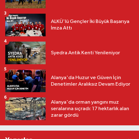
3
ALKÜ'lü Gençler İki Büyük Başarıya
İmza Attı
4
Syedra Antik Kenti Yenileniyor
5
Alanya'da Huzur ve Güven İçin
Denetimler Aralıksız Devam Ediyor
6
Alanya'da orman yangını muz
seralarına sıçradı: 17 hektarlık alan
zarar gördü