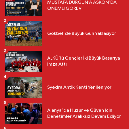
MUSTAFA DURGUN’A ASKON’DA
ÖNEMLİ GÖREV
2
Gökbel'de Büyük Gün Yaklaşıyor
3
ALKÜ'lü Gençler İki Büyük Başarıya
İmza Attı
4
Syedra Antik Kenti Yenileniyor
5
Alanya'da Huzur ve Güven İçin
Denetimler Aralıksız Devam Ediyor
6