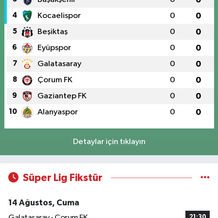
4
Kocaelispor
0
0
5
Beşiktaş
0
0
6
Eyüpspor
0
0
7
Galatasaray
0
0
8
Çorum FK
0
0
9
Gaziantep FK
0
0
10
Alanyaspor
0
0
Detaylar için tıklayın
Süper Lig Fikstür
14 Ağustos, Cuma
Galatasaray - Çorum FK
21:30