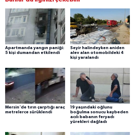
Apartmanda yangın paniği:
Seyir halindeyken aniden
5 kişi dumandan etkilendi
alev alan otomobildeki 4
kişi yaralandı
Mersin'de tırın çarptığı araç
19 yaşındaki oğlunu
metrelerce sürüklendi
boğulma sonucu kaybeden
acılı babanın feryadı
yürekleri dağladı