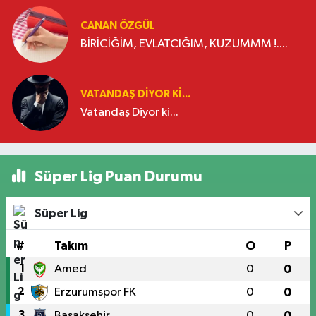
CANAN ÖZGÜL
BİRİCİĞİM, EVLATCIĞIM, KUZUMMM !....
VATANDAŞ DIYOR KI...
Vatandaş Diyor ki...
Süper Lig Puan Durumu
Süper Lig
#
Takım
O
P
1
Amed
0
0
2
Erzurumspor FK
0
0
3
Başakşehir
0
0