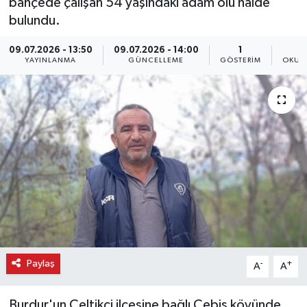
bahçede çalışan 54 yaşındaki adam ölü halde
bulundu.
09.07.2026 - 13:50
09.07.2026 - 14:00
1
YAYINLANMA
GÜNCELLEME
GÖSTERIM
OKUN
Paylaş
-
+
A
A
Burdur'un Çeltikçi ilçesine bağlı Çebiş köyünde