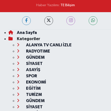
Haber Yazılımı:
TE Bilişim
Ana Sayfa
Kategoriler
ALANYA TV CANLI İZLE
RADYOTIME
GÜNDEM
SİYASET
ASAYİŞ
SPOR
EKONOMİ
EĞİTİM
TURİZM
GÜNDEM
SİYASET