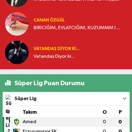
CANAN ÖZGÜL
BİRİCİĞİM, EVLATCIĞIM, KUZUMMM !....
VATANDAŞ DIYOR KI...
Vatandaş Diyor ki...
Süper Lig Puan Durumu
Süper Lig
#
Takım
O
P
1
Amed
0
0
2
Erzurumspor FK
0
0