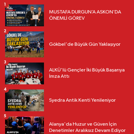
1
MUSTAFA DURGUN’A ASKON’DA
ÖNEMLİ GÖREV
2
Gökbel'de Büyük Gün Yaklaşıyor
3
ALKÜ'lü Gençler İki Büyük Başarıya
İmza Attı
4
Syedra Antik Kenti Yenileniyor
5
Alanya'da Huzur ve Güven İçin
Denetimler Aralıksız Devam Ediyor