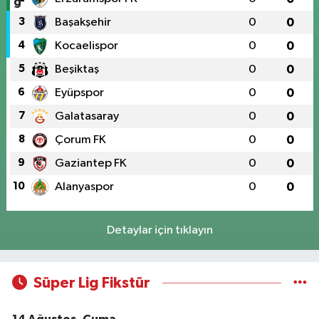
3
Başakşehir
0
0
4
Kocaelispor
0
0
5
Beşiktaş
0
0
6
Eyüpspor
0
0
7
Galatasaray
0
0
8
Çorum FK
0
0
9
Gaziantep FK
0
0
10
Alanyaspor
0
0
Detaylar için tıklayın
Süper Lig Fikstür