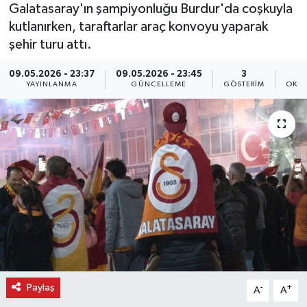
Galatasaray'ın şampiyonluğu Burdur'da coşkuyla
kutlanırken, taraftarlar araç konvoyu yaparak
şehir turu attı.
09.05.2026 - 23:37
09.05.2026 - 23:45
3
YAYINLANMA
GÜNCELLEME
GÖSTERIM
OKUN
Paylaş
-
+
A
A