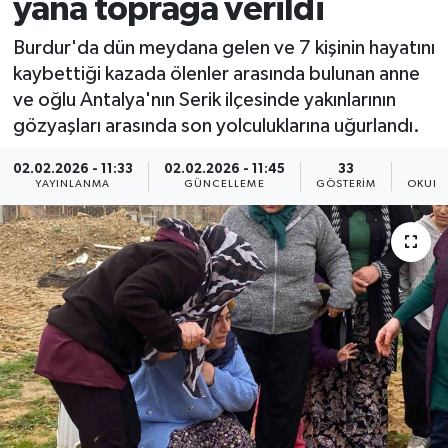
yana toprağa verildi
Burdur'da dün meydana gelen ve 7 kişinin hayatını
kaybettiği kazada ölenler arasında bulunan anne
ve oğlu Antalya'nın Serik ilçesinde yakınlarının
gözyaşları arasında son yolculuklarına uğurlandı.
02.02.2026 - 11:33
02.02.2026 - 11:45
33
YAYINLANMA
GÜNCELLEME
GÖSTERIM
OKUNM