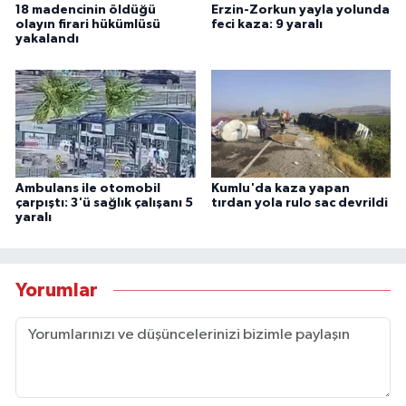
18 madencinin öldüğü
Erzin-Zorkun yayla yolunda
olayın firari hükümlüsü
feci kaza: 9 yaralı
yakalandı
Ambulans ile otomobil
Kumlu'da kaza yapan
çarpıştı: 3'ü sağlık çalışanı 5
tırdan yola rulo sac devrildi
yaralı
Yorumlar