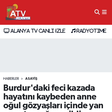
ALANYA TV CANLI İZLE
RADYOTIME
HABERLER
ASAYİŞ
Burdur'daki feci kazada
hayatını kaybeden anne
oğul gözyaşları içinde yan