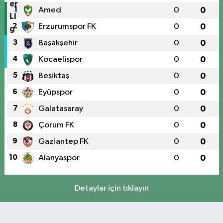
1
Amed
0
0
2
Erzurumspor FK
0
0
3
Başakşehir
0
0
4
Kocaelispor
0
0
5
Beşiktaş
0
0
6
Eyüpspor
0
0
7
Galatasaray
0
0
8
Çorum FK
0
0
9
Gaziantep FK
0
0
10
Alanyaspor
0
0
Detaylar için tıklayın