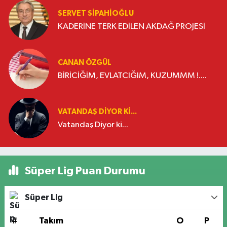
SERVET SİPAHİOĞLU
KADERİNE TERK EDİLEN AKDAĞ PROJESİ
CANAN ÖZGÜL
BİRİCİĞİM, EVLATCIĞIM, KUZUMMM !....
VATANDAŞ DIYOR KI...
Vatandaş Diyor ki...
Süper Lig Puan Durumu
Süper Lig
#
Takım
O
P