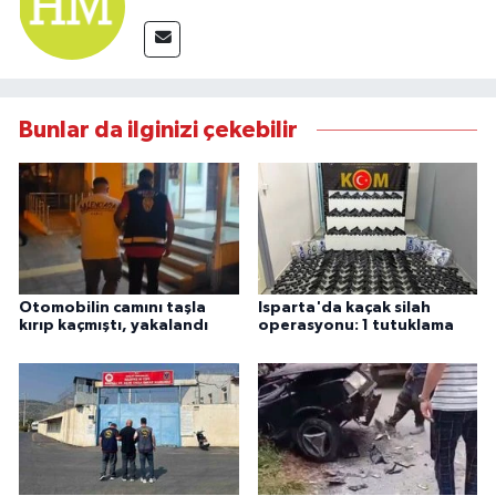
Bunlar da ilginizi çekebilir
Otomobilin camını taşla
Isparta'da kaçak silah
kırıp kaçmıştı, yakalandı
operasyonu: 1 tutuklama