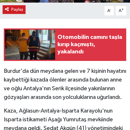
Paylaş
-
+
A
A
Otomobilin camını taşla
kırıp kaçmıştı,
yakalandı
Burdur'da dün meydana gelen ve 7 kişinin hayatını
kaybettiği kazada ölenler arasında bulunan anne
ve oğlu Antalya'nın Serik ilçesinde yakınlarının
gözyaşları arasında son yolculuklarına uğurlandı.
Kaza, Ağlasun-Antalya-Isparta Karayolu'nun
Isparta istikameti Aşağı Yumrutaş mevkiinde
meydana geldi. Sedat Akgün (41) yönetimindeki