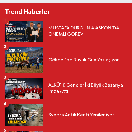
Trend Haberler
1
MUSTAFA DURGUN’A ASKON’DA
ÖNEMLİ GÖREV
2
Gökbel'de Büyük Gün Yaklaşıyor
3
ALKÜ'lü Gençler İki Büyük Başarıya
İmza Attı
4
Syedra Antik Kenti Yenileniyor
5