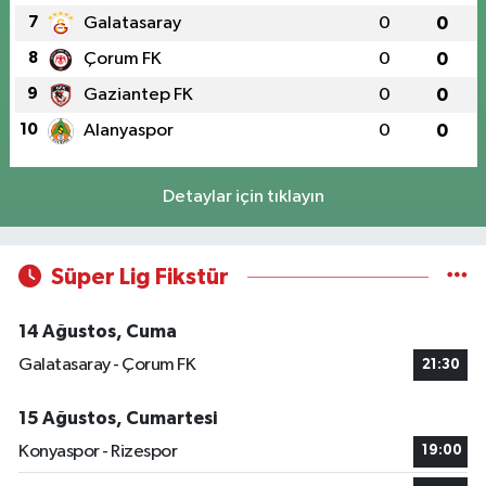
7
Galatasaray
0
0
8
Çorum FK
0
0
9
Gaziantep FK
0
0
10
Alanyaspor
0
0
Detaylar için tıklayın
Süper Lig Fikstür
14 Ağustos, Cuma
Galatasaray - Çorum FK
21:30
15 Ağustos, Cumartesi
Konyaspor - Rizespor
19:00