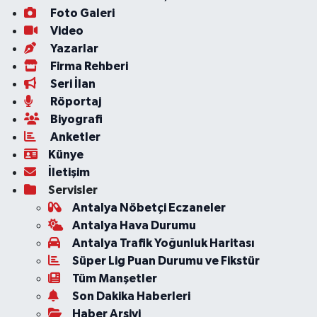
Foto Galeri
Video
Yazarlar
Firma Rehberi
Seri İlan
Röportaj
Biyografi
Anketler
Künye
İletişim
Servisler
Antalya Nöbetçi Eczaneler
Antalya Hava Durumu
Antalya Trafik Yoğunluk Haritası
Süper Lig Puan Durumu ve Fikstür
Tüm Manşetler
Son Dakika Haberleri
Haber Arşivi