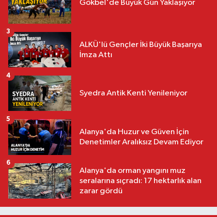
Gökbel'de Büyük Gün Yaklaşıyor
3
ALKÜ'lü Gençler İki Büyük Başarıya
İmza Attı
4
Syedra Antik Kenti Yenileniyor
5
Alanya'da Huzur ve Güven İçin
Denetimler Aralıksız Devam Ediyor
6
Alanya'da orman yangını muz
seralarına sıçradı: 17 hektarlık alan
zarar gördü