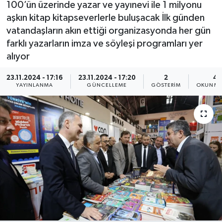
100’ün üzerinde yazar ve yayınevi ile 1 milyonu
aşkın kitap kitapseverlerle buluşacak İlk günden
vatandaşların akın ettiği organizasyonda her gün
farklı yazarların imza ve söyleşi programları yer
alıyor
23.11.2024 - 17:16
23.11.2024 - 17:20
2
4 
YAYINLANMA
GÜNCELLEME
GÖSTERIM
OKUNMA