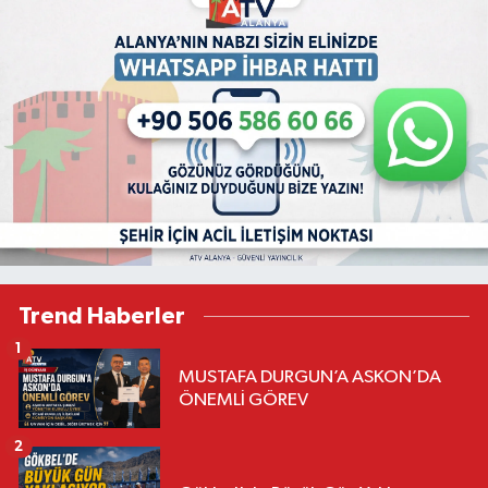
Trend Haberler
1
MUSTAFA DURGUN’A ASKON’DA
ÖNEMLİ GÖREV
2