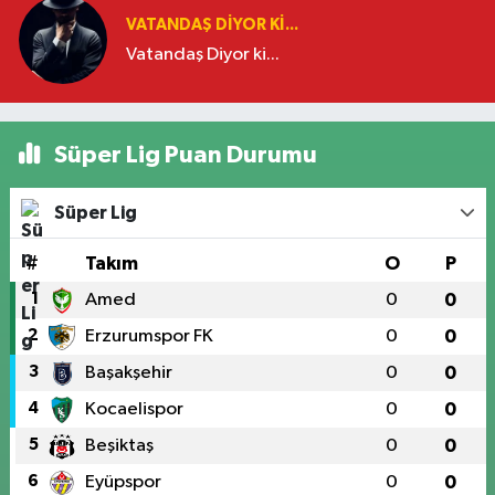
VATANDAŞ DIYOR KI...
Vatandaş Diyor ki...
Süper Lig Puan Durumu
Süper Lig
#
Takım
O
P
1
Amed
0
0
2
Erzurumspor FK
0
0
3
Başakşehir
0
0
4
Kocaelispor
0
0
5
Beşiktaş
0
0
6
Eyüpspor
0
0