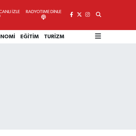
ANLI İZLE
RADYOTIME DİNLE
ONOMİ
EĞİTİM
TURİZM