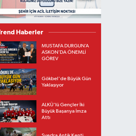
Trend Haberler
MUSTAFA DURGUN’A
ASKON’DA ÖNEMLİ
GÖREV
Gökbel'de Büyük Gün
Yaklaşıyor
ALKÜ'lü Gençler İki
Büyük Başarıya İmza
Attı
Syedra Antik Kenti