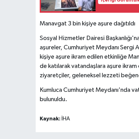
İçeriği Görüntül
Manavgat 3 bin kişiye aşure dağıtıldı
Sosyal Hizmetler Dairesi Başkanlığı'n
aşureler, Cumhuriyet Meydanı Sergi Ala
kişiye aşure ikram edilen etkinliğe M
de katılarak vatandaşlara aşure ikram
ziyaretçiler, geleneksel lezzeti beğend
Kumluca Cumhuriyet Meydanı'nda vatan
bulunuldu.
Kaynak:
İHA