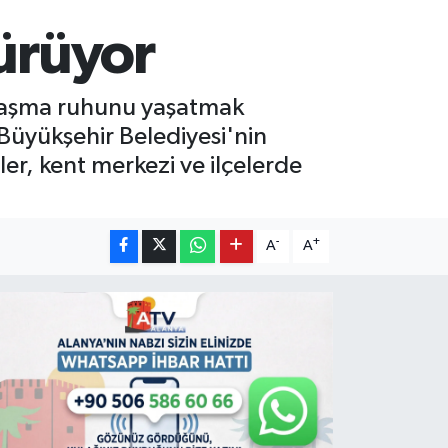
sürüyor
aylaşma ruhunu yaşatmak
 Büyükşehir Belediyesi'nin
er, kent merkezi ve ilçelerde
-
+
A
A