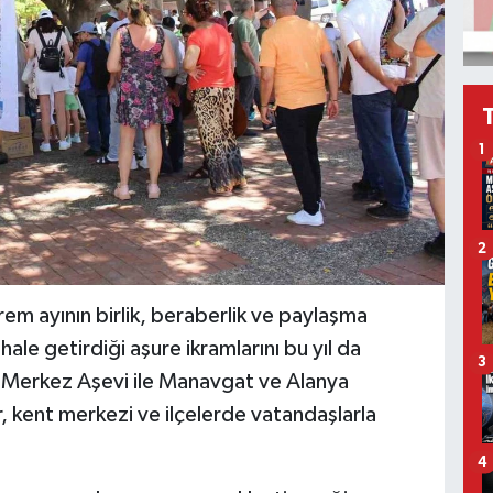
1
2
em ayının birlik, beraberlik ve paylaşma
le getirdiği aşure ikramlarını bu yıl da
3
n Merkez Aşevi ile Manavgat ve Alanya
, kent merkezi ve ilçelerde vatandaşlarla
4