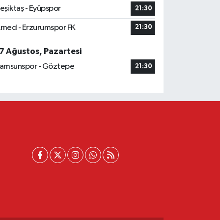
eşiktaş - Eyüpspor
21:30
med - Erzurumspor FK
21:30
7 Ağustos, Pazartesi
amsunspor - Göztepe
21:30