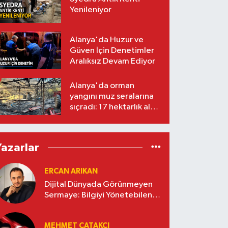
Yenileniyor
Alanya'da Huzur ve
Güven İçin Denetimler
Aralıksız Devam Ediyor
Alanya'da orman
yangını muz seralarına
sıçradı: 17 hektarlık alan
zarar gördü
Yazarlar
ERCAN ARIKAN
Dijital Dünyada Görünmeyen
Sermaye: Bilgiyi Yönetebilen
İşletmeler Kazanacak
MEHMET ÇATAKÇI