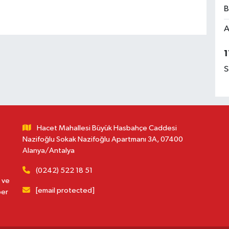
B
A
1
S
Hacet Mahallesi Büyük Hasbahçe Caddesi
Nazifoğlu Sokak Nazifoğlu Apartmanı 3A, 07400
Alanya/Antalya
(0242) 522 18 51
 ve
[email protected]
ber