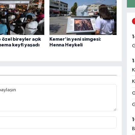
1
özel bireyler açık
Kemer'in yeni simgesi:
nema keyfi yaşadı
Henna Heykeli
G
1
K
K
G
G
1
B