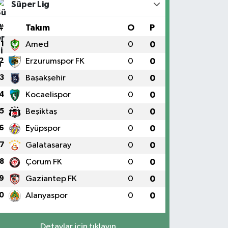
Süper Lig
#
Takım
O
P
1
Amed
0
0
2
Erzurumspor FK
0
0
3
Başakşehir
0
0
4
Kocaelispor
0
0
5
Beşiktaş
0
0
6
Eyüpspor
0
0
7
Galatasaray
0
0
8
Çorum FK
0
0
9
Gaziantep FK
0
0
0
Alanyaspor
0
0
Detaylar için tıklayın