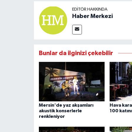
EDITÖR HAKKINDA
Haber Merkezi
Bunlar da ilginizi çekebilir
Mersin'de yaz akşamları
Hava kara
akustik konserlerle
100 katını
renkleniyor