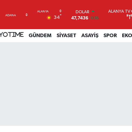
ALANYA TV C
DOLAR
°
34
47,7436
0.18
EURO
55,2510
0.32
YOTIME
GÜNDEM
SİYASET
ASAYİŞ
SPOR
EK
STERLİN
64,4811
0.38
GRAM ALTIN
6660.55
0.03
BİST100
13.779
-14
BITCOIN
64.944,08
-0.18