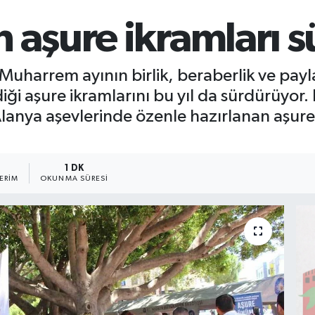
 aşure ikramları 
 Muharrem ayının birlik, beraberlik ve p
iği aşure ikramlarını bu yıl da sürdürüyor.
anya aşevlerinde özenle hazırlanan aşurel
1 DK
ERIM
OKUNMA SÜRESI