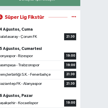
Süper Lig Fikstür
4 Ağustos, Cuma
alatasaray - Çorum FK
21:30
5 Ağustos, Cumartesi
onyaspor - Rizespor
19:00
asımpaşa - Trabzonspor
19:00
ençlerbirliği S.K. - Fenerbahçe
21:30
aziantep FK - Alanyaspor
21:30
6 Ağustos, Pazar
aşakşehir - Kocaelispor
19:00