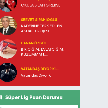
OKULA SİLAH GİRERSE
SERVET SİPAHİOĞLU
KADERİNE TERK EDİLEN
AKDAĞ PROJESİ
CANAN ÖZGÜL
BİRİCİĞİM, EVLATCIĞIM,
KUZUMMM !....
VATANDAŞ DIYOR KI...
Vatandaş Diyor ki...
Süper Lig Puan Durumu