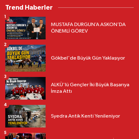
Trend Haberler
1
MUSTAFA DURGUN’A ASKON’DA
ÖNEMLİ GÖREV
2
Gökbel'de Büyük Gün Yaklaşıyor
3
ALKÜ'lü Gençler İki Büyük Başarıya
İmza Attı
4
Syedra Antik Kenti Yenileniyor
5