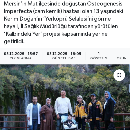
Mersin’in Mut ilçesinde doğuştan Osteogenesis
İmperfecta (cam kemik) hastası olan 13 yaşındaki
Kerim Doğan’ın ’Yerköprü Şelalesi’ni görme
hayali, İl Sağlık Müdürlüğü tarafından yürütülen
’Kalbindeki Yer’ projesi kapsamında yerine
getirildi.
03.12.2025 - 15:57
03.12.2025 - 16:05
1
1
YAYINLANMA
GÜNCELLEME
GÖSTERIM
OKUNMA