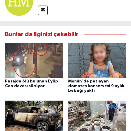
Bunlar da ilginizi çekebilir
Pasajda ölü bulunan Eyüp
Mersin'de patlayan
Can davası sürüyor
domates konservesi 9 aylık
bebeği yaktı