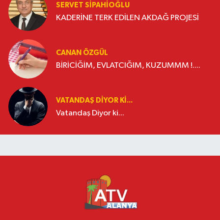
SERVET SİPAHİOĞLU
KADERİNE TERK EDİLEN AKDAĞ PROJESİ
CANAN ÖZGÜL
BİRİCİĞİM, EVLATCIĞIM, KUZUMMM !....
VATANDAŞ DIYOR KI...
Vatandaş Diyor ki...